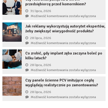
przedsiębiorcę przed komornikiem?
jeśli
przez
31 lipca, 2026
długi
Czy
Możliwość komentowania
została wyłączona
czas
restrukturyzacja
nie
Jak reklamy wykorzystują autorytet ekspertów,
JDG
uzupełnię
żeby zwiększyć wiarygodność produktu?
chroni
braku
przedsiębiorcę
28 lipca, 2026
zęba
przed
Jak
Możliwość komentowania
została wyłączona
implantem?
komornikiem?
reklamy
Co zrobić, gdy implant zęba zaczyna boleć po
wykorzystują
kilku latach?
autorytet
ekspertów,
28 lipca, 2026
żeby
Co
Możliwość komentowania
została wyłączona
zwiększyć
zrobić,
wiarygodność
Czy panele ścienne PCV imitujące cegłę
gdy
produktu?
wyglądają realistycznie po zamontowaniu?
implant
zęba
28 lipca, 2026
zaczyna
Czy
Możliwość komentowania
została wyłączona
boleć
panele
po
ścienne