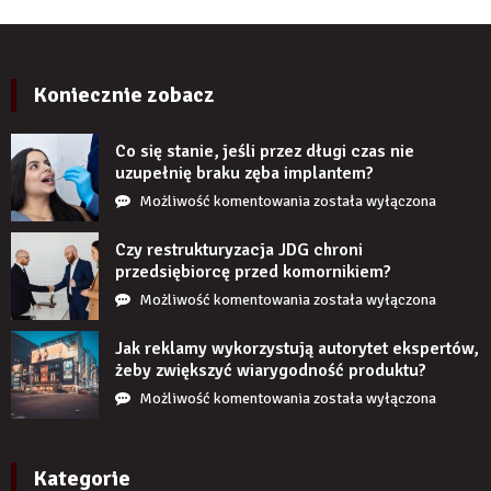
kilku
PCV
latach?
imitujące
cegłę
wyglądają
Koniecznie zobacz
realistycznie
po
Co się stanie, jeśli przez długi czas nie
zamontowaniu?
uzupełnię braku zęba implantem?
Co
Możliwość komentowania
została wyłączona
się
stanie,
Czy restrukturyzacja JDG chroni
jeśli
przedsiębiorcę przed komornikiem?
przez
Czy
Możliwość komentowania
została wyłączona
długi
restrukturyzacja
czas
JDG
Jak reklamy wykorzystują autorytet ekspertów,
nie
chroni
żeby zwiększyć wiarygodność produktu?
uzupełnię
przedsiębiorcę
Jak
Możliwość komentowania
została wyłączona
braku
przed
reklamy
zęba
komornikiem?
wykorzystują
implantem?
autorytet
Kategorie
ekspertów,