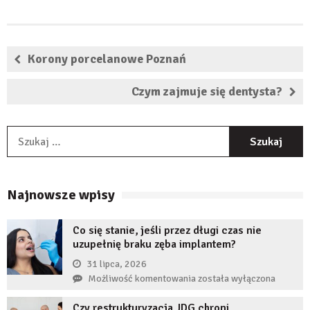
Korony porcelanowe Poznań
Czym zajmuje się dentysta?
S
Najnowsze wpisy
Co się stanie, jeśli przez długi czas nie
uzupełnię braku zęba implantem?
31 lipca, 2026
Co
Możliwość komentowania
została wyłączona
się
Czy restrukturyzacja JDG chroni
stanie,