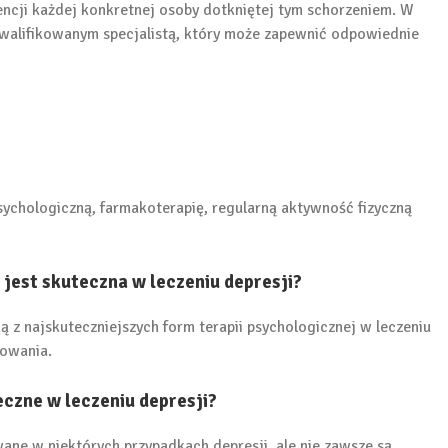
rencji każdej konkretnej osoby dotkniętej tym schorzeniem. W
alifikowanym specjalistą, który może zapewnić odpowiednie
sychologiczną, farmakoterapię, regularną aktywność fizyczną
jest skuteczna w leczeniu depresji?
ą z najskuteczniejszych form terapii psychologicznej w leczeniu
howania.
eczne w leczeniu depresji?
ane w niektórych przypadkach depresji, ale nie zawsze są