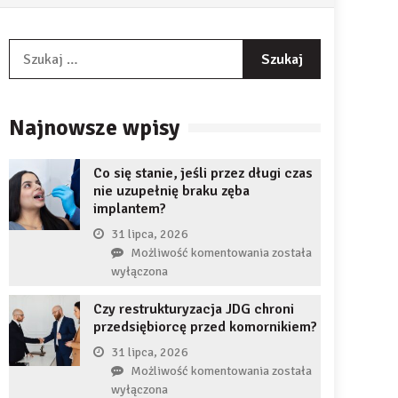
Szukaj:
Najnowsze wpisy
Co się stanie, jeśli przez długi czas
nie uzupełnię braku zęba
implantem?
31 lipca, 2026
Co
Możliwość komentowania
została
się
wyłączona
stanie,
Czy restrukturyzacja JDG chroni
jeśli
przedsiębiorcę przed komornikiem?
przez
długi
31 lipca, 2026
czas
Czy
Możliwość komentowania
została
nie
restrukturyzacja
wyłączona