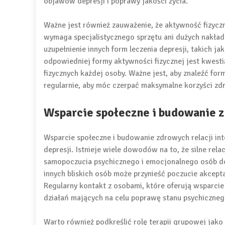
objawów depresji i poprawy jakości życia.
Ważne jest również zauważenie, że aktywność fizyczna
wymaga specjalistycznego sprzętu ani dużych nakła
uzupełnienie innych form leczenia depresji, takich j
odpowiedniej formy aktywności fizycznej jest kwestią
fizycznych każdej osoby. Ważne jest, aby znaleźć fo
regularnie, aby móc czerpać maksymalne korzyści zd
Wsparcie społeczne i budowanie z
Wsparcie społeczne i budowanie zdrowych relacji in
depresji. Istnieje wiele dowodów na to, że silne re
samopoczucia psychicznego i emocjonalnego osób dotk
innych bliskich osób może przynieść poczucie akcepta
Regularny kontakt z osobami, które oferują wsparci
działań mających na celu poprawę stanu psychiczneg
Warto również podkreślić rolę terapii grupowej ja