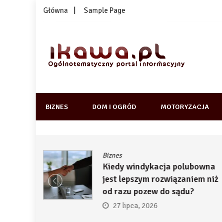
Skip
Główna
Sample Page
to
content
1kawa.pl
Ogólnotematyczny portal informacyjny
BIZNES
DOM I OGRÓD
MOTORYZACJA
Biznes
ją
Kiedy windykacja polubowna
by
jest lepszym rozwiązaniem niż
ć
od razu pozew do sądu?
27 lipca, 2026