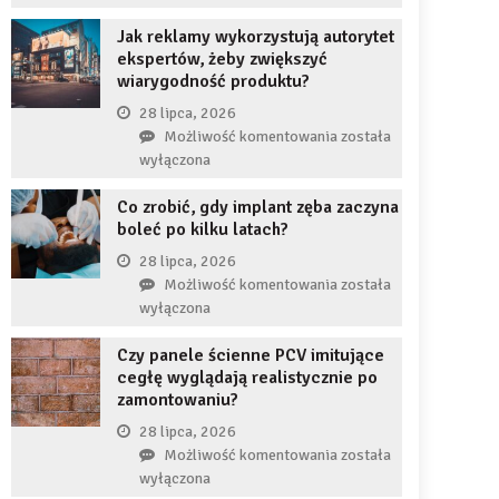
uzupełnię
JDG
braku
Jak reklamy wykorzystują autorytet
chroni
zęba
ekspertów, żeby zwiększyć
przedsiębiorcę
implantem?
wiarygodność produktu?
przed
komornikiem?
28 lipca, 2026
Jak
Możliwość komentowania
została
reklamy
wyłączona
wykorzystują
Co zrobić, gdy implant zęba zaczyna
autorytet
boleć po kilku latach?
ekspertów,
żeby
28 lipca, 2026
zwiększyć
Co
Możliwość komentowania
została
wiarygodność
zrobić,
wyłączona
produktu?
gdy
Czy panele ścienne PCV imitujące
implant
cegłę wyglądają realistycznie po
zęba
zamontowaniu?
zaczyna
boleć
28 lipca, 2026
po
Czy
Możliwość komentowania
została
kilku
panele
wyłączona
latach?