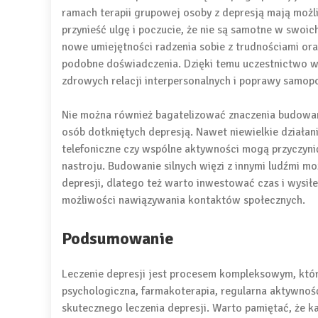
ramach terapii grupowej osoby z depresją mają możl
przynieść ulgę i poczucie, że nie są samotne w swo
nowe umiejętności radzenia sobie z trudnościami or
podobne doświadczenia. Dzięki temu uczestnictwo w
zdrowych relacji interpersonalnych i poprawy samop
Nie można również bagatelizować znaczenia budowan
osób dotkniętych depresją. Nawet niewielkie działani
telefoniczne czy wspólne aktywności mogą przyczynić 
nastroju. Budowanie silnych więzi z innymi ludźmi 
depresji, dlatego też warto inwestować czas i wysiłe
możliwości nawiązywania kontaktów społecznych.
Podsumowanie
Leczenie depresji jest procesem kompleksowym, kt
psychologiczna, farmakoterapia, regularna aktywnoś
skutecznego leczenia depresji. Warto pamiętać, że ka