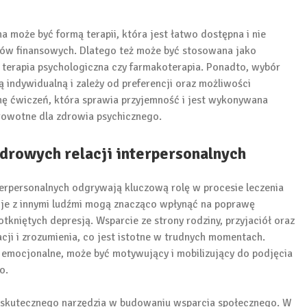
 może być formą terapii, która jest łatwo dostępna i nie
dów finansowych. Dlatego też może być stosowana jako
ak terapia psychologiczna czy farmakoterapia. Ponadto, wybór
 indywidualną i zależy od preferencji oraz możliwości
rmę ćwiczeń, która sprawia przyjemność i jest wykonywana
rowotne dla zdrowia psychicznego.
drowych relacji interpersonalnych
terpersonalnych odgrywają kluczową rolę w procesie leczenia
lacje z innymi ludźmi mogą znacząco wpłynąć na poprawę
niętych depresją. Wsparcie ze strony rodziny, przyjaciół oraz
cji i zrozumienia, co jest istotne w trudnych momentach.
e emocjonalne, może być motywujący i mobilizujący do podjęcia
o.
ko skutecznego narzędzia w budowaniu wsparcia społecznego. W