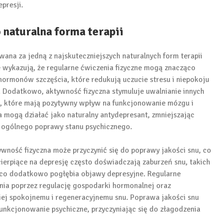
presji.
 naturalna forma terapii
ana za jedną z najskuteczniejszych naturalnych form terapii
 wykazują, że regularne ćwiczenia fizyczne mogą znacząco
 hormonów szczęścia, które redukują uczucie stresu i niepokoju
. Dodatkowo, aktywność fizyczna stymuluje uwalnianie innych
a, które mają pozytywny wpływ na funkcjonowanie mózgu i
a mogą działać jako naturalny antydepresant, zmniejszając
do ogólnego poprawy stanu psychicznego.
tywność fizyczna może przyczynić się do poprawy jakości snu, co
cierpiące na depresję często doświadczają zaburzeń snu, takich
 co dodatkowo pogłębia objawy depresyjne. Regularne
nia poprzez regulację gospodarki hormonalnej oraz
ziej spokojnemu i regeneracyjnemu snu. Poprawa jakości snu
unkcjonowanie psychiczne, przyczyniając się do złagodzenia