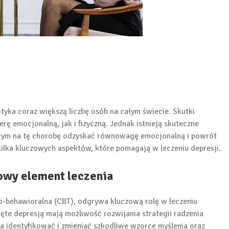
tyka coraz większą liczbę osób na całym świecie. Skutki
ę emocjonalną, jak i fizyczną. Jednak istnieją skuteczne
cym na tę chorobę odzyskać równowagę emocjonalną i powrót
lka kluczowych aspektów, które pomagają w leczeniu depresji.
zowy element leczenia
o-behawioralna (CBT), odgrywa kluczową rolę w leczeniu
ięte depresją mają możliwość rozwijania strategii radzenia
 identyfikować i zmieniać szkodliwe wzorce myślenia oraz