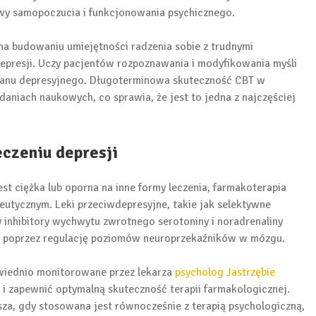
wy samopoczucia i funkcjonowania psychicznego.
na budowaniu umiejętności radzenia sobie z trudnymi
depresji. Uczy pacjentów rozpoznawania i modyfikowania myśli
 stanu depresyjnego. Długoterminowa skuteczność CBT w
daniach naukowych, co sprawia, że jest to jedna z najczęściej
eczeniu depresji
st ciężka lub oporna na inne formy leczenia, farmakoterapia
tycznym. Leki przeciwdepresyjne, takie jak selektywne
 inhibitory wychwytu zwrotnego serotoniny i noradrenaliny
 poprzez regulację poziomów neuroprzekaźników w mózgu.
wiednio monitorowane przez lekarza
psycholog Jastrzębie
 i zapewnić optymalną skuteczność terapii farmakologicznej.
sza, gdy stosowana jest równocześnie z terapią psychologiczną,