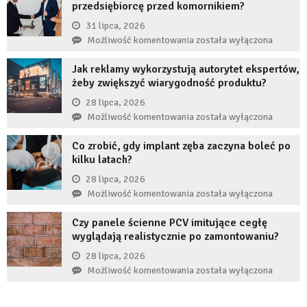
przedsiębiorcę przed komornikiem?
jeśli
przez
31 lipca, 2026
długi
Czy
Możliwość komentowania
została wyłączona
czas
restrukturyzacja
nie
Jak reklamy wykorzystują autorytet ekspertów,
JDG
uzupełnię
żeby zwiększyć wiarygodność produktu?
chroni
braku
przedsiębiorcę
28 lipca, 2026
zęba
przed
Jak
Możliwość komentowania
została wyłączona
implantem?
komornikiem?
reklamy
Co zrobić, gdy implant zęba zaczyna boleć po
wykorzystują
kilku latach?
autorytet
ekspertów,
28 lipca, 2026
żeby
Co
Możliwość komentowania
została wyłączona
zwiększyć
zrobić,
wiarygodność
Czy panele ścienne PCV imitujące cegłę
gdy
produktu?
wyglądają realistycznie po zamontowaniu?
implant
zęba
28 lipca, 2026
zaczyna
Czy
Możliwość komentowania
została wyłączona
boleć
panele
po
ścienne