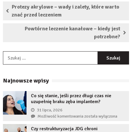
Protezy akrylowe – wady i zalety, które warto
znać przed leczeniem
Powtórne leczenie kanałowe – kiedy jest
potrzebne?
S
Najnowsze wpisy
Co się stanie, jeśli przez długi czas nie
uzupełnię braku zęba implantem?
31 lipca, 2026
Co
Możliwość komentowania
została wyłączona
się
Czy restrukturyzacja JDG chroni
stanie,