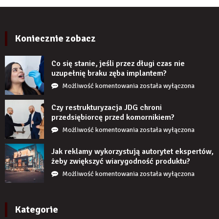
kilku
PCV
latach?
imitujące
cegłę
wyglądają
Koniecznie zobacz
realistycznie
po
Co się stanie, jeśli przez długi czas nie
zamontowaniu?
uzupełnię braku zęba implantem?
Co
Możliwość komentowania
została wyłączona
się
stanie,
Czy restrukturyzacja JDG chroni
jeśli
przedsiębiorcę przed komornikiem?
przez
Czy
Możliwość komentowania
została wyłączona
długi
restrukturyzacja
czas
JDG
Jak reklamy wykorzystują autorytet ekspertów,
nie
chroni
żeby zwiększyć wiarygodność produktu?
uzupełnię
przedsiębiorcę
Jak
Możliwość komentowania
została wyłączona
braku
przed
reklamy
zęba
komornikiem?
wykorzystują
implantem?
autorytet
Kategorie
ekspertów,