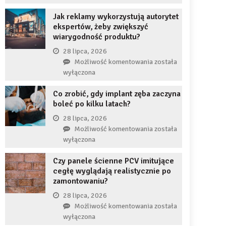
uzupełnię
JDG
braku
Jak reklamy wykorzystują autorytet
chroni
zęba
ekspertów, żeby zwiększyć
przedsiębiorcę
implantem?
wiarygodność produktu?
przed
komornikiem?
28 lipca, 2026
Jak
Możliwość komentowania
została
reklamy
wyłączona
wykorzystują
Co zrobić, gdy implant zęba zaczyna
autorytet
boleć po kilku latach?
ekspertów,
żeby
28 lipca, 2026
zwiększyć
Co
Możliwość komentowania
została
wiarygodność
zrobić,
wyłączona
produktu?
gdy
Czy panele ścienne PCV imitujące
implant
cegłę wyglądają realistycznie po
zęba
zamontowaniu?
zaczyna
boleć
28 lipca, 2026
po
Czy
Możliwość komentowania
została
kilku
panele
wyłączona
latach?