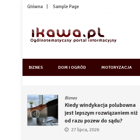
Skip
Główna
Sample Page
to
content
1kawa.pl
Ogólnotematyczny portal informacyjny
BIZNES
DOM I OGRÓD
MOTORYZACJA
Biznes
ją
Kiedy windykacja polubowna
by
jest lepszym rozwiązaniem niż
ć
od razu pozew do sądu?
27 lipca, 2026