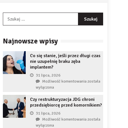
Szukaj:
Najnowsze wpisy
Co się stanie, jeśli przez długi czas
nie uzupełnię braku zęba
implantem?
31 lipca, 2026
Co
Możliwość komentowania
została
się
wyłączona
stanie,
Czy restrukturyzacja JDG chroni
jeśli
przedsiębiorcę przed komornikiem?
przez
długi
31 lipca, 2026
czas
Czy
Możliwość komentowania
została
nie
restrukturyzacja
wyłączona