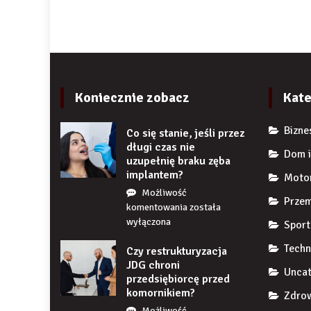
Koniecznie zobacz
Kate
Bizne
Co się stanie, jeśli przez
długi czas nie
Dom i
uzupełnię braku zęba
implantem?
Moto
Możliwość
Przem
Co
komentowania
została
się
wyłączona
Sport
stanie,
Techn
Czy restrukturyzacja
jeśli
JDG chroni
przez
Uncat
przedsiębiorcę przed
długi
komornikiem?
czas
Zdrow
nie
Możliwość