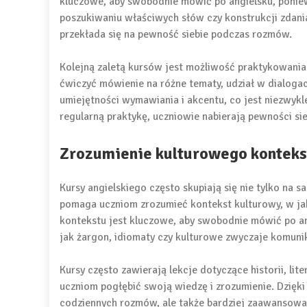
kluczowe, aby swobodnie mówić po angielsku, poniew
poszukiwaniu właściwych słów czy konstrukcji zdani
przekłada się na pewność siebie podczas rozmów.
Kolejną zaletą kursów jest możliwość praktykowani
ćwiczyć mówienie na różne tematy, udział w dialogac
umiejętności wymawiania i akcentu, co jest niezwyk
regularną praktykę, uczniowie nabierają pewności si
Zrozumienie kulturowego konteks
Kursy angielskiego często skupiają się nie tylko na s
pomaga uczniom zrozumieć kontekst kulturowy, w jak
kontekstu jest kluczowe, aby swobodnie mówić po an
jak żargon, idiomaty czy kulturowe zwyczaje komuni
Kursy często zawierają lekcje dotyczące historii, lit
uczniom pogłębić swoją wiedzę i zrozumienie. Dzięki
codziennych rozmów, ale także bardziej zaawansowan