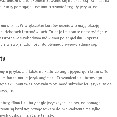
aż umożliwia to skoncentrowanie się na ekspresji zamiast na
a. Kursy pomagają uczniom zrozumieć reguły języka, co
a mówienia. W większości kursów uczniowie mają okazję
h, debatach i rozmówkach. To daje im szansę na rozwinięcie
le istotne w swobodnym mówieniu po angielsku. Poprzez
ebie w swojej zdolności do płynnego wypowiadania się.
tu
amym języku, ale także na kulturze anglojęzycznych krajów. To
im funkcjonuje język angielski. Zrozumienie kulturowego
gielsku, ponieważ pozwala zrozumieć subtelności języka, takie
kacyjne.
eratury, filmu i kultury anglojęzycznych krajów, co pomaga
 temu są bardziej przygotowani do prowadzenia nie tylko
ych dyskusji na różne tematy.