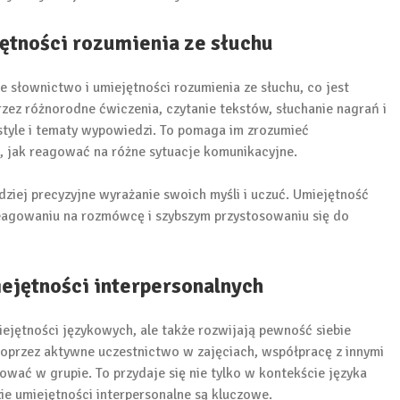
ętności rozumienia ze słuchu
 słownictwo i umiejętności rozumienia ze słuchu, co jest
z różnorodne ćwiczenia, czytanie tekstów, słuchanie nagrań i
style i tematy wypowiedzi. To pomaga im zrozumieć
, jak reagować na różne sytuacje komunikacyjne.
iej precyzyjne wyrażanie swoich myśli i uczuć. Umiejętność
eagowaniu na rozmówcę i szybszym przystosowaniu się do
ejętności interpersonalnych
ejętności językowych, ale także rozwijają pewność siebie
Poprzez aktywne uczestnictwo w zajęciach, współpracę z innymi
ować w grupie. To przydaje się nie tylko w kontekście języka
zie umiejętności interpersonalne są kluczowe.