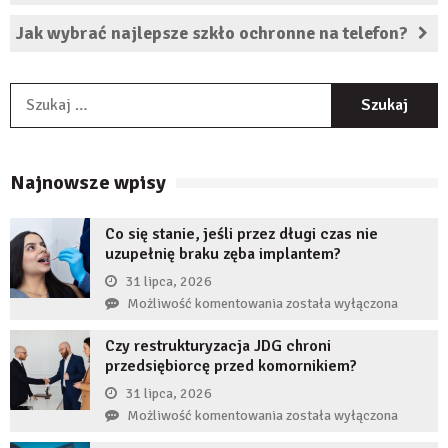
Jak wybrać najlepsze szkło ochronne na telefon?
S
Najnowsze wpisy
Co się stanie, jeśli przez długi czas nie
uzupełnię braku zęba implantem?
31 lipca, 2026
Co
Możliwość komentowania
została wyłączona
się
Czy restrukturyzacja JDG chroni
stanie,
przedsiębiorcę przed komornikiem?
jeśli
przez
31 lipca, 2026
długi
Czy
Możliwość komentowania
została wyłączona
czas
restrukturyzacja