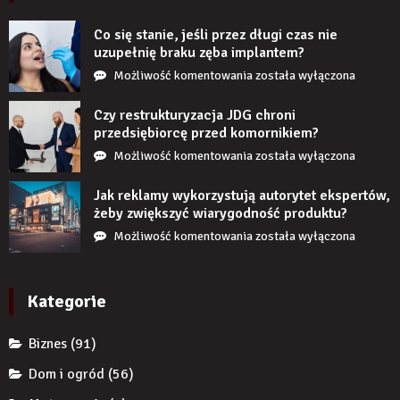
realistycznie
po
Co się stanie, jeśli przez długi czas nie
zamontowaniu?
uzupełnię braku zęba implantem?
Co
Możliwość komentowania
została wyłączona
się
stanie,
Czy restrukturyzacja JDG chroni
jeśli
przedsiębiorcę przed komornikiem?
przez
Czy
Możliwość komentowania
została wyłączona
długi
restrukturyzacja
czas
JDG
Jak reklamy wykorzystują autorytet ekspertów,
nie
chroni
żeby zwiększyć wiarygodność produktu?
uzupełnię
przedsiębiorcę
Jak
Możliwość komentowania
została wyłączona
braku
przed
reklamy
zęba
komornikiem?
wykorzystują
implantem?
autorytet
Kategorie
ekspertów,
żeby
Biznes
(91)
zwiększyć
wiarygodność
Dom i ogród
(56)
produktu?