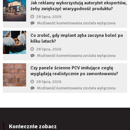
nie
Jak reklamy wykorzystują autorytet ekspertów,
JDG
uzupełnię
żeby zwiększyć wiarygodność produktu?
chroni
braku
przedsiębiorcę
28 lipca, 2026
zęba
przed
Jak
Możliwość komentowania
została wyłączona
implantem?
komornikiem?
reklamy
Co zrobić, gdy implant zęba zaczyna boleć po
wykorzystują
kilku latach?
autorytet
ekspertów,
28 lipca, 2026
żeby
Co
Możliwość komentowania
została wyłączona
zwiększyć
zrobić,
wiarygodność
Czy panele ścienne PCV imitujące cegłę
gdy
produktu?
wyglądają realistycznie po zamontowaniu?
implant
zęba
28 lipca, 2026
zaczyna
Czy
Możliwość komentowania
została wyłączona
boleć
panele
po
ścienne
kilku
PCV
latach?
imitujące
cegłę
wyglądają
Koniecznie zobacz