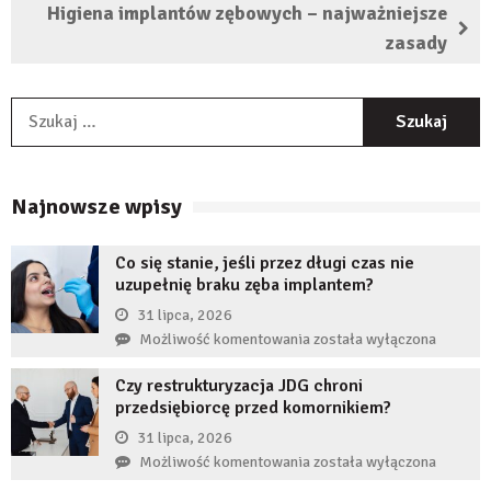
Higiena implantów zębowych – najważniejsze
zasady
S
Najnowsze wpisy
Co się stanie, jeśli przez długi czas nie
uzupełnię braku zęba implantem?
31 lipca, 2026
Co
Możliwość komentowania
została wyłączona
się
Czy restrukturyzacja JDG chroni
stanie,
przedsiębiorcę przed komornikiem?
jeśli
przez
31 lipca, 2026
długi
Czy
Możliwość komentowania
została wyłączona
czas
restrukturyzacja