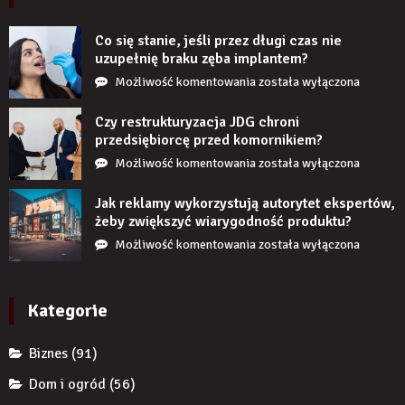
realistycznie
po
Co się stanie, jeśli przez długi czas nie
zamontowaniu?
uzupełnię braku zęba implantem?
Co
Możliwość komentowania
została wyłączona
się
stanie,
Czy restrukturyzacja JDG chroni
jeśli
przedsiębiorcę przed komornikiem?
przez
Czy
Możliwość komentowania
została wyłączona
długi
restrukturyzacja
czas
JDG
Jak reklamy wykorzystują autorytet ekspertów,
nie
chroni
żeby zwiększyć wiarygodność produktu?
uzupełnię
przedsiębiorcę
Jak
Możliwość komentowania
została wyłączona
braku
przed
reklamy
zęba
komornikiem?
wykorzystują
implantem?
autorytet
Kategorie
ekspertów,
żeby
Biznes
(91)
zwiększyć
wiarygodność
Dom i ogród
(56)
produktu?