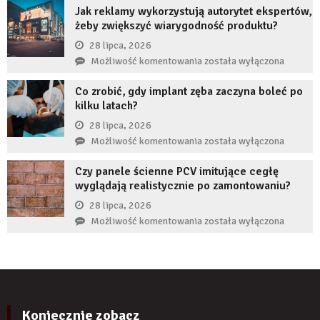
nie
Jak reklamy wykorzystują autorytet ekspertów,
JDG
uzupełnię
żeby zwiększyć wiarygodność produktu?
chroni
braku
przedsiębiorcę
28 lipca, 2026
zęba
przed
Jak
Możliwość komentowania
została wyłączona
implantem?
komornikiem?
reklamy
Co zrobić, gdy implant zęba zaczyna boleć po
wykorzystują
kilku latach?
autorytet
ekspertów,
28 lipca, 2026
żeby
Co
Możliwość komentowania
została wyłączona
zwiększyć
zrobić,
wiarygodność
Czy panele ścienne PCV imitujące cegłę
gdy
produktu?
wyglądają realistycznie po zamontowaniu?
implant
zęba
28 lipca, 2026
zaczyna
Czy
Możliwość komentowania
została wyłączona
boleć
panele
po
ścienne
kilku
PCV
latach?
imitujące
cegłę
wyglądają
Koniecznie zobacz