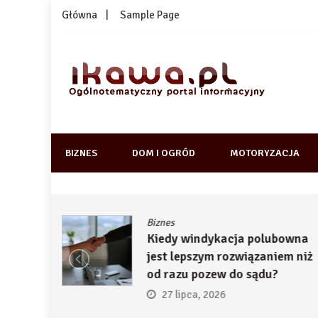
Skip
Główna
Sample Page
to
content
1kawa.pl
Ogólnotematyczny portal informacyjny
BIZNES
DOM I OGRÓD
MOTORYZACJA
Biznes
ją
Kiedy windykacja polubowna
by
jest lepszym rozwiązaniem niż
ć
od razu pozew do sądu?
27 lipca, 2026