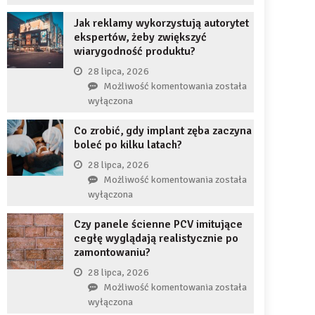
uzupełnię
JDG
braku
Jak reklamy wykorzystują autorytet
chroni
zęba
ekspertów, żeby zwiększyć
przedsiębiorcę
implantem?
wiarygodność produktu?
przed
komornikiem?
28 lipca, 2026
Jak
Możliwość komentowania
została
reklamy
wyłączona
wykorzystują
Co zrobić, gdy implant zęba zaczyna
autorytet
boleć po kilku latach?
ekspertów,
żeby
28 lipca, 2026
zwiększyć
Co
Możliwość komentowania
została
wiarygodność
zrobić,
wyłączona
produktu?
gdy
Czy panele ścienne PCV imitujące
implant
cegłę wyglądają realistycznie po
zęba
zamontowaniu?
zaczyna
boleć
28 lipca, 2026
po
Czy
Możliwość komentowania
została
kilku
panele
wyłączona
latach?