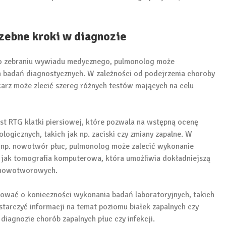
zebne kroki w diagnozie
go zebraniu wywiadu medycznego, pulmonolog może
badań diagnostycznych. W zależności od podejrzenia choroby
arz może zlecić szereg różnych testów mających na celu
st RTG klatki piersiowej, które pozwala na wstępną ocenę
logicznych, takich jak np. zaciski czy zmiany zapalne. W
k np. nowotwór płuc, pulmonolog może zalecić wykonanie
jak tomografia komputerowa, która umożliwia dokładniejszą
w nowotworowych.
wać o konieczności wykonania badań laboratoryjnych, takich
starczyć informacji na temat poziomu białek zapalnych czy
agnozie chorób zapalnych płuc czy infekcji.