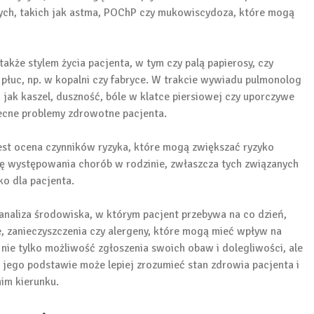
łych, takich jak astma, POChP czy mukowiscydoza, które mogą
 także stylem życia pacjenta, w tym czy palą papierosy, czy
płuc, np. w kopalni czy fabryce. W trakcie wywiadu pulmonolog
ak kaszel, duszność, bóle w klatce piersiowej czy uporczywe
ecne problemy zdrowotne pacjenta.
st ocena czynników ryzyka, które mogą zwiększać ryzyko
rię występowania chorób w rodzinie, zwłaszcza tych związanych
o dla pacjenta.
naliza środowiska, w którym pacjent przebywa na co dzień,
, zanieczyszczenia czy alergeny, które mogą mieć wpływ na
nie tylko możliwość zgłoszenia swoich obaw i dolegliwości, ale
jego podstawie może lepiej zrozumieć stan zdrowia pacjenta i
im kierunku.