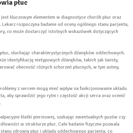
owia płuc
 jest kluczowym elementem w diagnostyce chorób płuc oraz
 Lekarz rozpoczyna badanie od oceny ogólnego stanu pacjenta,
óry, co może dostarczyć istotnych wskazówek dotyczących
a płuc, słuchając charakterystycznych dźwięków oddechowych.
że identyfikację nietypowych dźwięków, takich jak świsty,
erować obecność różnych schorzeń płucnych, w tym astmy,
 problemy z sercem mogą mieć wpływ na funkcjonowanie układu
, aby sprawdzić jego rytm i częstość akcji serca oraz ocenić
.
lpacyjne klatki piersiowej, szukając ewentualnych guzów czy
łowości w strukturze płuc. Całe badanie fizyczne pozwala
t stanu zdrowia płuc i układu oddechowego pacjenta, co