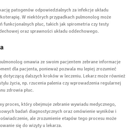
kację patogenów odpowiedzialnych za infekcje układu
koterapię. W niektórych przypadkach pulmonolog może
funkcjonalnych płuc, takich jak spirometria czy testy
ddechowej oraz sprawności układu oddechowego.
ia
 pulmonolog omawia ze swoim pacjentem zebrane informacje
oment dla pacjenta, ponieważ pozwala mu lepiej zrozumieć
ę dotyczącą dalszych kroków w leczeniu. Lekarz może również
ylu życia, np. rzucenia palenia czy wprowadzenia regularnej
nu zdrowia płuc.
y proces, który obejmuje zebranie wywiadu medycznego,
tkowych badań diagnostycznych oraz omówienie wyników i
 doświadczenie, ale zrozumienie etapów tego procesu może
owanie się do wizyty u lekarza.