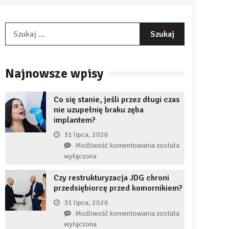
Szukaj:
Najnowsze wpisy
Co się stanie, jeśli przez długi czas
nie uzupełnię braku zęba
implantem?
31 lipca, 2026
Co
Możliwość komentowania
została
się
wyłączona
stanie,
Czy restrukturyzacja JDG chroni
jeśli
przedsiębiorcę przed komornikiem?
przez
długi
31 lipca, 2026
czas
Czy
Możliwość komentowania
została
nie
restrukturyzacja
wyłączona