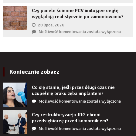
zwiększyć
zrobić,
wiarygodność
Czy panele ścienne PCV imitujące cegłę
gdy
produktu?
wyglądają realistycznie po zamontowaniu?
implant
zęba
28 lipca, 2026
zaczyna
Czy
Możliwość komentowania
została wyłączona
boleć
panele
po
ścienne
kilku
PCV
latach?
imitujące
cegłę
wyglądają
Koniecznie zobacz
realistycznie
po
Co się stanie, jeśli przez długi czas nie
zamontowaniu?
uzupełnię braku zęba implantem?
Co
Możliwość komentowania
została wyłączona
się
stanie,
Czy restrukturyzacja JDG chroni
jeśli
przedsiębiorcę przed komornikiem?
przez
Czy
Możliwość komentowania
została wyłączona
długi
restrukturyzacja