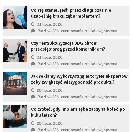
Co się stanie, jeśli przez długi czas nie
uzupełnię braku zęba implantem?
31 lipca, 2026
Co
Możliwość komentowania
została wyłączona
się
Czy restrukturyzacja JDG chroni
stanie,
przedsiębiorcę przed komornikiem?
jeśli
przez
31 lipca, 2026
długi
Czy
Możliwość komentowania
została wyłączona
czas
restrukturyzacja
nie
Jak reklamy wykorzystują autorytet ekspertów,
JDG
uzupełnię
żeby zwiększyć wiarygodność produktu?
chroni
braku
przedsiębiorcę
28 lipca, 2026
zęba
przed
Jak
Możliwość komentowania
została wyłączona
implantem?
komornikiem?
reklamy
Co zrobić, gdy implant zęba zaczyna boleć po
wykorzystują
kilku latach?
autorytet
ekspertów,
28 lipca, 2026
żeby
Co
Możliwość komentowania
została wyłączona