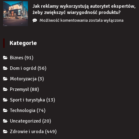
czas
JDG
Jak reklamy wykorzystują autorytet ekspertów,
nie
chroni
żeby zwiększyć wiarygodność produktu?
uzupełnię
przedsiębiorcę
Jak
Możliwość komentowania
została wyłączona
braku
przed
reklamy
zęba
komornikiem?
wykorzystują
implantem?
autorytet
Kategorie
ekspertów,
żeby
Biznes
(91)
zwiększyć
wiarygodność
Dom i ogród
(56)
produktu?
Motoryzacja
(3)
Przemysł
(88)
Sport i turystyka
(13)
Technologia
(74)
Uncategorized
(20)
Zdrowie i uroda
(449)