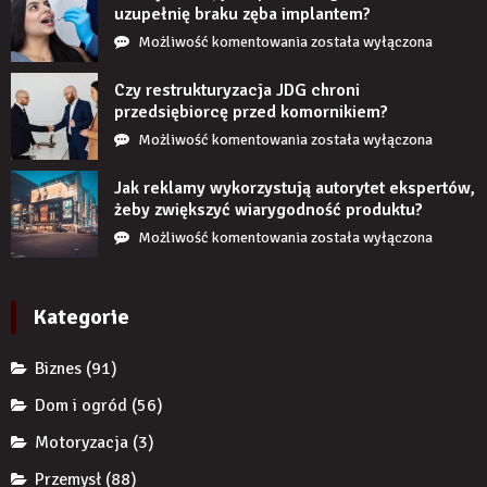
uzupełnię braku zęba implantem?
Co
Możliwość komentowania
została wyłączona
się
stanie,
Czy restrukturyzacja JDG chroni
jeśli
przedsiębiorcę przed komornikiem?
przez
Czy
Możliwość komentowania
została wyłączona
długi
restrukturyzacja
czas
JDG
Jak reklamy wykorzystują autorytet ekspertów,
nie
chroni
żeby zwiększyć wiarygodność produktu?
uzupełnię
przedsiębiorcę
Jak
Możliwość komentowania
została wyłączona
braku
przed
reklamy
zęba
komornikiem?
wykorzystują
implantem?
autorytet
Kategorie
ekspertów,
żeby
Biznes
(91)
zwiększyć
wiarygodność
Dom i ogród
(56)
produktu?
Motoryzacja
(3)
Przemysł
(88)