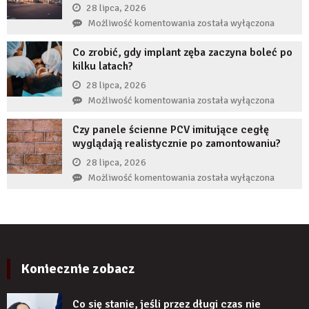
przedsiębiorcę
28 lipca, 2026
zęba
przed
Jak
Możliwość komentowania
została wyłączona
implantem?
komornikiem?
reklamy
Co zrobić, gdy implant zęba zaczyna boleć po
wykorzystują
kilku latach?
autorytet
ekspertów,
28 lipca, 2026
żeby
Co
Możliwość komentowania
została wyłączona
zwiększyć
zrobić,
wiarygodność
Czy panele ścienne PCV imitujące cegłę
gdy
produktu?
wyglądają realistycznie po zamontowaniu?
implant
zęba
28 lipca, 2026
zaczyna
Czy
Możliwość komentowania
została wyłączona
boleć
panele
po
ścienne
kilku
PCV
latach?
imitujące
cegłę
wyglądają
Koniecznie zobacz
realistycznie
po
Co się stanie, jeśli przez długi czas nie
zamontowaniu?