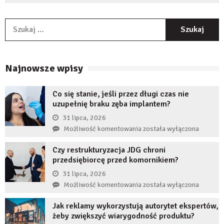
S
Najnowsze wpisy
Co się stanie, jeśli przez długi czas nie
uzupełnię braku zęba implantem?
31 lipca, 2026
Co
Możliwość komentowania
została wyłączona
się
Czy restrukturyzacja JDG chroni
stanie,
przedsiębiorcę przed komornikiem?
jeśli
przez
31 lipca, 2026
długi
Czy
Możliwość komentowania
została wyłączona
czas
restrukturyzacja
nie
Jak reklamy wykorzystują autorytet ekspertów,
JDG
uzupełnię
żeby zwiększyć wiarygodność produktu?
chroni
braku