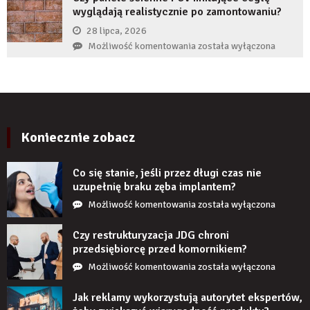
produktu?
wyglądają realistycznie po zamontowaniu?
implant
zęba
28 lipca, 2026
zaczyna
Czy
Możliwość komentowania
została wyłączona
boleć
panele
po
ścienne
kilku
PCV
latach?
imitujące
cegłę
wyglądają
Koniecznie zobacz
realistycznie
po
Co się stanie, jeśli przez długi czas nie
zamontowaniu?
uzupełnię braku zęba implantem?
Co
Możliwość komentowania
została wyłączona
się
stanie,
Czy restrukturyzacja JDG chroni
jeśli
przedsiębiorcę przed komornikiem?
przez
Czy
Możliwość komentowania
została wyłączona
długi
restrukturyzacja
czas
JDG
Jak reklamy wykorzystują autorytet ekspertów,
nie
chroni