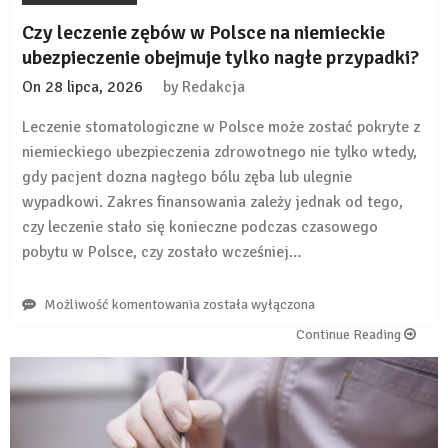
Czy leczenie zębów w Polsce na niemieckie
ubezpieczenie obejmuje tylko nagłe przypadki?
On
28 lipca, 2026
by
Redakcja
Leczenie stomatologiczne w Polsce może zostać pokryte z
niemieckiego ubezpieczenia zdrowotnego nie tylko wtedy,
gdy pacjent dozna nagłego bólu zęba lub ulegnie
wypadkowi. Zakres finansowania zależy jednak od tego,
czy leczenie stało się konieczne podczas czasowego
pobytu w Polsce, czy zostało wcześniej…
Czy
Możliwość komentowania
została wyłączona
leczenie
Continue Reading
zębów
w
Polsce
na
niemieckie