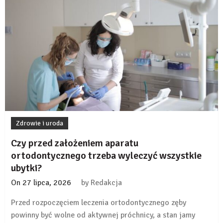
na
stałe,
czy
można
go
zdejmować?
Zdrowie i uroda
Czy przed założeniem aparatu
ortodontycznego trzeba wyleczyć wszystkie
ubytki?
On
27 lipca, 2026
by
Redakcja
Przed rozpoczęciem leczenia ortodontycznego zęby
powinny być wolne od aktywnej próchnicy, a stan jamy