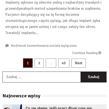
Implanty zębowe są obecnie jedną z najbardziej trwałych i
przewidywalnych metod uzupełniania braków w uzębieniu.
Pacjenci decydujący się na tę formę leczenia
stomatologicznego często pytają, jak długo implant zęba
utrzyma się w jamie ustnej i od czego zależy ten okres.
Trwałość implantu…
Jak
Możliwość komentowania
została wyłączona
długo
Continue Reading
wytrzymuje
implant
Stronicowanie
1
…
2
45
Next
zęba?
wpisów
S
Najnowsze wpisy
Co się stanie, jeśli przez długi czas nie