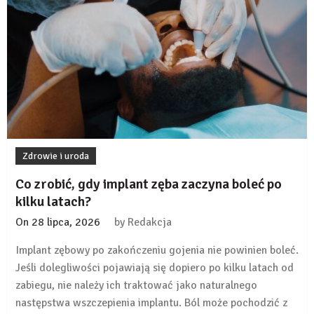
czas
nie
uzupełnię
braku
zęba
implantem?
Zdrowie i uroda
Co zrobić, gdy implant zęba zaczyna boleć po
kilku latach?
On
28 lipca, 2026
by
Redakcja
Implant zębowy po zakończeniu gojenia nie powinien boleć.
Jeśli dolegliwości pojawiają się dopiero po kilku latach od
zabiegu, nie należy ich traktować jako naturalnego
następstwa wszczepienia implantu. Ból może pochodzić z