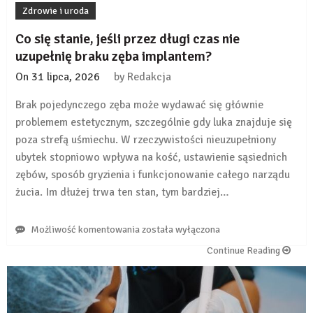
Zdrowie i uroda
Co się stanie, jeśli przez długi czas nie
uzupełnię braku zęba implantem?
On
31 lipca, 2026
by
Redakcja
Brak pojedynczego zęba może wydawać się głównie
problemem estetycznym, szczególnie gdy luka znajduje się
poza strefą uśmiechu. W rzeczywistości nieuzupełniony
ubytek stopniowo wpływa na kość, ustawienie sąsiednich
zębów, sposób gryzienia i funkcjonowanie całego narządu
żucia. Im dłużej trwa ten stan, tym bardziej…
Co
Możliwość komentowania
została wyłączona
się
Continue Reading
stanie,
jeśli
przez
długi