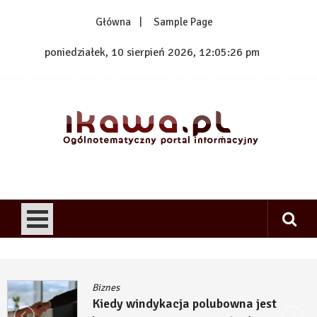
Skip
Główna
Sample Page
to
content
poniedziałek, 10 sierpień 2026, 12:05:28 pm
1kawa.pl
Ogólnotematyczny portal informacyjny
Biznes
Kiedy budowa inwestycji OZE wymaga