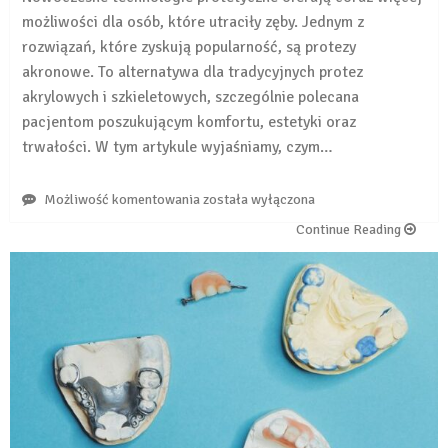
możliwości dla osób, które utraciły zęby. Jednym z
rozwiązań, które zyskują popularność, są protezy
akronowe. To alternatywa dla tradycyjnych protez
akrylowych i szkieletowych, szczególnie polecana
pacjentom poszukującym komfortu, estetyki oraz
trwałości. W tym artykule wyjaśniamy, czym…
Protezy
Możliwość komentowania
została wyłączona
akronowe
Continue Reading
–
czym
różnią
się
od
zwykłych
protez?