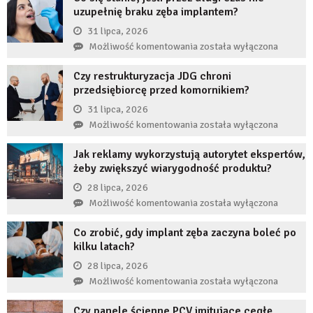
uzupełnię braku zęba implantem?
31 lipca, 2026
Co
Możliwość komentowania
została wyłączona
się
Czy restrukturyzacja JDG chroni
stanie,
przedsiębiorcę przed komornikiem?
jeśli
przez
31 lipca, 2026
długi
Czy
Możliwość komentowania
została wyłączona
czas
restrukturyzacja
nie
Jak reklamy wykorzystują autorytet ekspertów,
JDG
uzupełnię
żeby zwiększyć wiarygodność produktu?
chroni
braku
przedsiębiorcę
28 lipca, 2026
zęba
przed
Jak
Możliwość komentowania
została wyłączona
implantem?
komornikiem?
reklamy
Co zrobić, gdy implant zęba zaczyna boleć po
wykorzystują
kilku latach?
autorytet
ekspertów,
28 lipca, 2026
żeby
Co
Możliwość komentowania
została wyłączona
zwiększyć
zrobić,
wiarygodność
Czy panele ścienne PCV imitujące cegłę
gdy