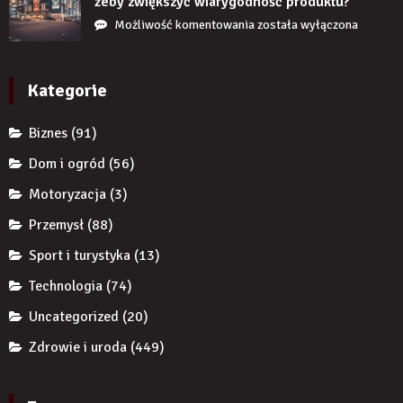
żeby zwiększyć wiarygodność produktu?
uzupełnię
przedsiębiorcę
Jak
Możliwość komentowania
została wyłączona
braku
przed
reklamy
zęba
komornikiem?
wykorzystują
implantem?
autorytet
Kategorie
ekspertów,
żeby
Biznes
(91)
zwiększyć
wiarygodność
Dom i ogród
(56)
produktu?
Motoryzacja
(3)
Przemysł
(88)
Sport i turystyka
(13)
Technologia
(74)
Uncategorized
(20)
Zdrowie i uroda
(449)