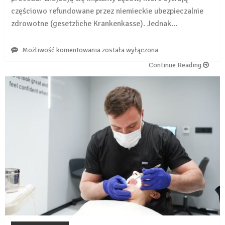
częściowo refundowane przez niemieckie ubezpieczalnie
zdrowotne (gesetzliche Krankenkasse). Jednak…
Czy
Możliwość komentowania
została wyłączona
przed
Continue Reading
wszczepieniem
implantów
w
Polsce
trzeba
mieć
zgodę
niemieckiej
kasy
chorych?