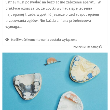
ustnej musi pozwalać na bezpieczne założenie aparatu. W
praktyce oznacza to, że ubytki wymagające leczenia
najczęściej trzeba wypełnić jeszcze przed rozpoczęciem
przesuwania zębów. Nie każda zmiana próchnicowa
wymaga…
Czy
Możliwość komentowania
została wyłączona
przed
Continue Reading
założeniem
aparatu
ortodontycznego
trzeba
wyleczyć
wszystkie
ubytki?