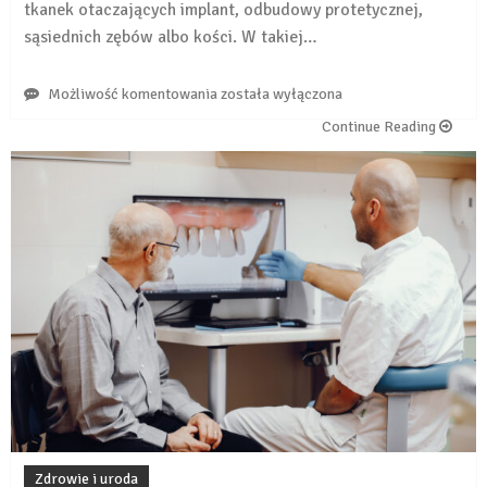
tkanek otaczających implant, odbudowy protetycznej,
sąsiednich zębów albo kości. W takiej…
Co
Możliwość komentowania
została wyłączona
zrobić,
Continue Reading
gdy
implant
zęba
zaczyna
boleć
po
kilku
latach?
Zdrowie i uroda