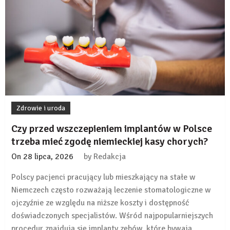
ubezpieczenie
obejmuje
tylko
nagłe
przypadki?
Zdrowie i uroda
Czy przed wszczepieniem implantów w Polsce
trzeba mieć zgodę niemieckiej kasy chorych?
On
28 lipca, 2026
by
Redakcja
Polscy pacjenci pracujący lub mieszkający na stałe w
Niemczech często rozważają leczenie stomatologiczne w
ojczyźnie ze względu na niższe koszty i dostępność
doświadczonych specjalistów. Wśród najpopularniejszych
procedur znajdują się implanty zębów, które bywają