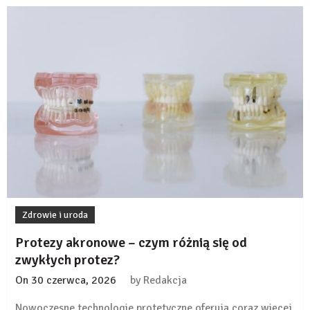
konsultacja
przed
wykonaniem
protezy
na
implantach?
Zdrowie i uroda
Protezy akronowe – czym różnią się od
zwykłych protez?
On
30 czerwca, 2026
by
Redakcja
Nowoczesne technologie protetyczne oferują coraz więcej