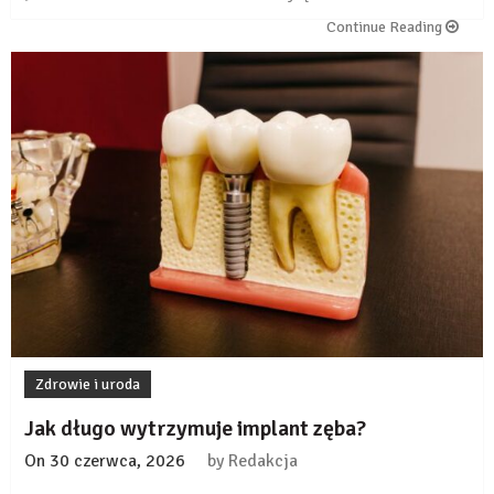
zębowa
Continue Reading
częściowa
–
kiedy
jest
dobrym
rozwiązaniem?
Zdrowie i uroda
Jak długo wytrzymuje implant zęba?
On
30 czerwca, 2026
by
Redakcja