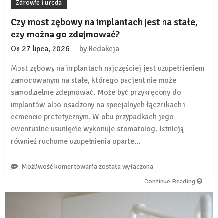
Zdrowie i uroda
Czy most zębowy na implantach jest na stałe,
czy można go zdejmować?
On
27 lipca, 2026
by
Redakcja
Most zębowy na implantach najczęściej jest uzupełnieniem
zamocowanym na stałe, którego pacjent nie może
samodzielnie zdejmować. Może być przykręcony do
implantów albo osadzony na specjalnych łącznikach i
cemencie protetycznym. W obu przypadkach jego
ewentualne usunięcie wykonuje stomatolog. Istnieją
również ruchome uzupełnienia oparte…
Czy
Możliwość komentowania
została wyłączona
most
Continue Reading
zębowy
na
implantach
jest