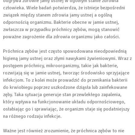
odgrywa zdrowie jamy ustnej w ogólnym stanie zdrowia
człowieka. Wiele badań potwierdza, że istnieje bezpośredni
związek między stanem zdrowia jamy ustnej a ogólną
odpornością organizmu. Bakterie obecne w jamie ustnej,
zwłaszcza w przypadku próchnicy zębów, mogą stanowić
poważne zagrożenie dla zdrowia organizmu jako całości.
Próchnica zębów jest często spowodowana nieodpowiednią
higieną jamy ustnej oraz złymi nawykami żywieniowymi. Wraz z
postępem próchnicy, mikroorganizmy, takie jak bakterie,
rozwijają się w jamie ustnej, tworząc środowisko sprzyjające
infekcjom. To z kolei może prowadzić do przenikania bakterii
do krwiobiegu poprzez uszkodzone dziąsła lub zainfekowane
zęby. Taka sytuacja generuje stan przewlekłego zapalenia,
który wpływa na funkcjonowanie układu odpornościowego,
osłabiając go i sprawiając, że organizm staje się podatniejszy
na różnego rodzaju infekcje.
Ważne jest również zrozumienie, że próchnica zębów to nie