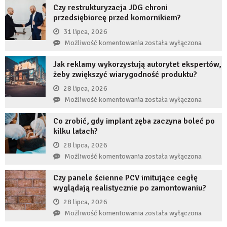
Czy restrukturyzacja JDG chroni
stanie,
przedsiębiorcę przed komornikiem?
jeśli
przez
31 lipca, 2026
długi
Czy
Możliwość komentowania
została wyłączona
czas
restrukturyzacja
nie
Jak reklamy wykorzystują autorytet ekspertów,
JDG
uzupełnię
żeby zwiększyć wiarygodność produktu?
chroni
braku
przedsiębiorcę
28 lipca, 2026
zęba
przed
Jak
Możliwość komentowania
została wyłączona
implantem?
komornikiem?
reklamy
Co zrobić, gdy implant zęba zaczyna boleć po
wykorzystują
kilku latach?
autorytet
ekspertów,
28 lipca, 2026
żeby
Co
Możliwość komentowania
została wyłączona
zwiększyć
zrobić,
wiarygodność
Czy panele ścienne PCV imitujące cegłę
gdy
produktu?
wyglądają realistycznie po zamontowaniu?
implant
zęba
28 lipca, 2026
zaczyna
Czy
Możliwość komentowania
została wyłączona
boleć
panele