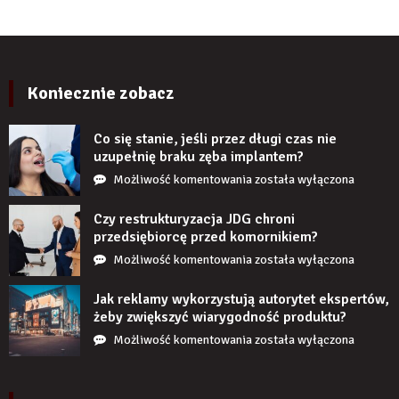
po
ścienne
kilku
PCV
latach?
imitujące
cegłę
wyglądają
Koniecznie zobacz
realistycznie
po
Co się stanie, jeśli przez długi czas nie
zamontowaniu?
uzupełnię braku zęba implantem?
Co
Możliwość komentowania
została wyłączona
się
stanie,
Czy restrukturyzacja JDG chroni
jeśli
przedsiębiorcę przed komornikiem?
przez
Czy
Możliwość komentowania
została wyłączona
długi
restrukturyzacja
czas
JDG
Jak reklamy wykorzystują autorytet ekspertów,
nie
chroni
żeby zwiększyć wiarygodność produktu?
uzupełnię
przedsiębiorcę
Jak
Możliwość komentowania
została wyłączona
braku
przed
reklamy
zęba
komornikiem?
wykorzystują
implantem?
autorytet