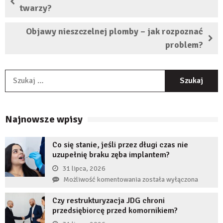
twarzy?
Objawy nieszczelnej plomby – jak rozpoznać
problem?
S
Najnowsze wpisy
Co się stanie, jeśli przez długi czas nie
uzupełnię braku zęba implantem?
31 lipca, 2026
Co
Możliwość komentowania
została wyłączona
się
Czy restrukturyzacja JDG chroni
stanie,
przedsiębiorcę przed komornikiem?
jeśli
przez