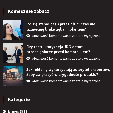
cegłę
wyglądają
Koniecznie zobacz
realistycznie
po
Co się stanie, jeśli przez długi czas nie
zamontowaniu?
uzupełnię braku zęba implantem?
Co
Możliwość komentowania
została wyłączona
się
stanie,
Czy restrukturyzacja JDG chroni
jeśli
przedsiębiorcę przed komornikiem?
przez
Czy
Możliwość komentowania
została wyłączona
długi
restrukturyzacja
czas
JDG
Jak reklamy wykorzystują autorytet ekspertów,
nie
chroni
żeby zwiększyć wiarygodność produktu?
uzupełnię
przedsiębiorcę
Jak
Możliwość komentowania
została wyłączona
braku
przed
reklamy
zęba
komornikiem?
wykorzystują
implantem?
autorytet
Kategorie
ekspertów,
żeby
Biznes
(91)
zwiększyć