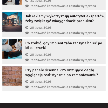
31 lipca, 2026
długi
Czy
Możliwość komentowania
została wyłączona
czas
restrukturyzacja
nie
Jak reklamy wykorzystują autorytet ekspertów,
JDG
uzupełnię
żeby zwiększyć wiarygodność produktu?
chroni
braku
przedsiębiorcę
28 lipca, 2026
zęba
przed
Jak
Możliwość komentowania
została wyłączona
implantem?
komornikiem?
reklamy
Co zrobić, gdy implant zęba zaczyna boleć po
wykorzystują
kilku latach?
autorytet
ekspertów,
28 lipca, 2026
żeby
Co
Możliwość komentowania
została wyłączona
zwiększyć
zrobić,
wiarygodność
Czy panele ścienne PCV imitujące cegłę
gdy
produktu?
wyglądają realistycznie po zamontowaniu?
implant
zęba
28 lipca, 2026
zaczyna
Czy
Możliwość komentowania
została wyłączona
boleć
panele
po
ścienne
kilku
PCV
latach?
imitujące