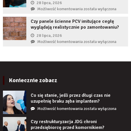
ekspertów,
28 lipca, 2026
żeby
Co
Możliwość komentowania
została wyłączona
zwiększyć
zrobić,
wiarygodność
Czy panele ścienne PCV imitujące cegłę
gdy
produktu?
wyglądają realistycznie po zamontowaniu?
implant
zęba
28 lipca, 2026
zaczyna
Czy
Możliwość komentowania
została wyłączona
boleć
panele
po
ścienne
kilku
PCV
latach?
imitujące
cegłę
wyglądają
Koniecznie zobacz
realistycznie
po
Co się stanie, jeśli przez długi czas nie
zamontowaniu?
uzupełnię braku zęba implantem?
Co
Możliwość komentowania
została wyłączona
się
stanie,
Czy restrukturyzacja JDG chroni
jeśli
przedsiębiorcę przed komornikiem?