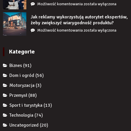
przez
Czy
Możliwość komentowania
została wyłączona
długi
restrukturyzacja
czas
JDG
Jak reklamy wykorzystują autorytet ekspertów,
nie
chroni
żeby zwiększyć wiarygodność produktu?
uzupełnię
przedsiębiorcę
Jak
Możliwość komentowania
została wyłączona
braku
przed
reklamy
zęba
komornikiem?
wykorzystują
implantem?
autorytet
Kategorie
ekspertów,
żeby
Biznes
(91)
zwiększyć
wiarygodność
Dom i ogród
(56)
produktu?
Motoryzacja
(3)
Przemysł
(88)
Sport i turystyka
(13)
Technologia
(74)
Uncategorized
(20)