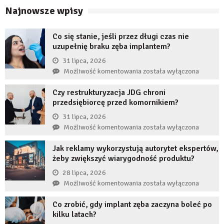
Najnowsze wpisy
Co się stanie, jeśli przez długi czas nie
uzupełnię braku zęba implantem?
31 lipca, 2026
Co
Możliwość komentowania
została wyłączona
się
Czy restrukturyzacja JDG chroni
stanie,
przedsiębiorcę przed komornikiem?
jeśli
przez
31 lipca, 2026
długi
Czy
Możliwość komentowania
została wyłączona
czas
restrukturyzacja
nie
Jak reklamy wykorzystują autorytet ekspertów,
JDG
uzupełnię
żeby zwiększyć wiarygodność produktu?
chroni
braku
przedsiębiorcę
28 lipca, 2026
zęba
przed
Jak
Możliwość komentowania
została wyłączona
implantem?
komornikiem?
reklamy
Co zrobić, gdy implant zęba zaczyna boleć po
wykorzystują
kilku latach?
autorytet