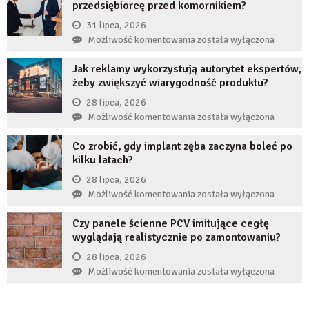
przedsiębiorcę przed komornikiem?
jeśli
przez
31 lipca, 2026
długi
Czy
Możliwość komentowania
została wyłączona
czas
restrukturyzacja
nie
Jak reklamy wykorzystują autorytet ekspertów,
JDG
uzupełnię
żeby zwiększyć wiarygodność produktu?
chroni
braku
przedsiębiorcę
28 lipca, 2026
zęba
przed
Jak
Możliwość komentowania
została wyłączona
implantem?
komornikiem?
reklamy
Co zrobić, gdy implant zęba zaczyna boleć po
wykorzystują
kilku latach?
autorytet
ekspertów,
28 lipca, 2026
żeby
Co
Możliwość komentowania
została wyłączona
zwiększyć
zrobić,
wiarygodność
Czy panele ścienne PCV imitujące cegłę
gdy
produktu?
wyglądają realistycznie po zamontowaniu?
implant
zęba
28 lipca, 2026
zaczyna
Czy
Możliwość komentowania
została wyłączona
boleć
panele
po
ścienne