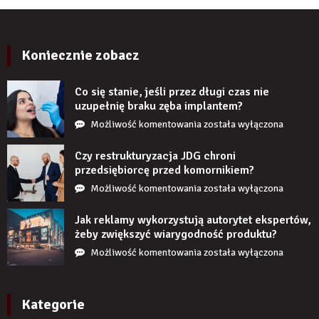
kilku
PCV
latach?
imitujące
cegłę
wyglądają
Koniecznie zobacz
realistycznie
po
Co się stanie, jeśli przez długi czas nie
zamontowaniu?
uzupełnię braku zęba implantem?
Co
Możliwość komentowania
została wyłączona
się
stanie,
Czy restrukturyzacja JDG chroni
jeśli
przedsiębiorcę przed komornikiem?
przez
Czy
Możliwość komentowania
została wyłączona
długi
restrukturyzacja
czas
JDG
Jak reklamy wykorzystują autorytet ekspertów,
nie
chroni
żeby zwiększyć wiarygodność produktu?
uzupełnię
przedsiębiorcę
Jak
Możliwość komentowania
została wyłączona
braku
przed
reklamy
zęba
komornikiem?
wykorzystują
implantem?
autorytet
Kategorie
ekspertów,