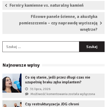
Forniry kamienne vs. naturalny kamień
Filcowe panele ścienne, a akustyka
pomieszczenia – czy naprawdę wyciszają
wnętrze?
S
Najnowsze wpisy
Co się stanie, jeśli przez długi czas nie
uzupełnię braku zęba implantem?
31 lipca, 2026
Co
Możliwość komentowania
została wyłączona
się
Czy restrukturyzacja JDG chroni
stanie,