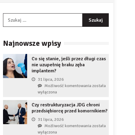
Szukaj:
Najnowsze wpisy
Co się stanie, jeśli przez długi czas
nie uzupełnię braku zęba
implantem?
31 lipca, 2026
Co
Możliwość komentowania
została
się
wyłączona
stanie,
Czy restrukturyzacja JDG chroni
jeśli
przedsiębiorcę przed komornikiem?
przez
długi
31 lipca, 2026
czas
Czy
Możliwość komentowania
została
nie
restrukturyzacja
wyłączona