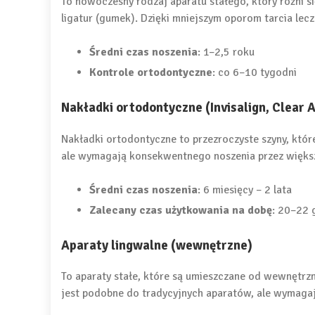
To nowoczesny rodzaj aparatu stałego, który różni 
ligatur (gumek). Dzięki mniejszym oporom tarcia lecz
Średni czas noszenia
: 1–2,5 roku
Kontrole ortodontyczne
: co 6–10 tygodni
Nakładki ortodontyczne (Invisalign, Clear A
Nakładki ortodontyczne to przezroczyste szyny, któ
ale wymagają konsekwentnego noszenia przez więks
Średni czas noszenia
: 6 miesięcy – 2 lata
Zalecany czas użytkowania na dobę
: 20–22 
Aparaty lingwalne (wewnętrzne)
To aparaty stałe, które są umieszczane od wewnętrzn
jest podobne do tradycyjnych aparatów, ale wymagaj