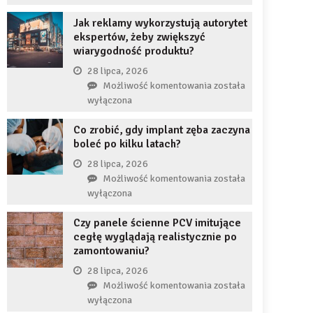
uzupełnię
JDG
braku
Jak reklamy wykorzystują autorytet
chroni
zęba
ekspertów, żeby zwiększyć
przedsiębiorcę
implantem?
wiarygodność produktu?
przed
komornikiem?
28 lipca, 2026
Jak
Możliwość komentowania
została
reklamy
wyłączona
wykorzystują
Co zrobić, gdy implant zęba zaczyna
autorytet
boleć po kilku latach?
ekspertów,
żeby
28 lipca, 2026
zwiększyć
Co
Możliwość komentowania
została
wiarygodność
zrobić,
wyłączona
produktu?
gdy
Czy panele ścienne PCV imitujące
implant
cegłę wyglądają realistycznie po
zęba
zamontowaniu?
zaczyna
boleć
28 lipca, 2026
po
Czy
Możliwość komentowania
została
kilku
panele
wyłączona
latach?