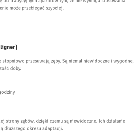
się od tradycyjnych aparatów tym, że nie wymaga stosowania
enie może przebiegać szybciej.
ligner)
re stopniowo przesuwają zęby. Są niemal niewidoczne i wygodne,
zość doby.
godziny
ej strony zębów, dzięki czemu są niewidoczne. Ich działanie
ą dłuższego okresu adaptacji.