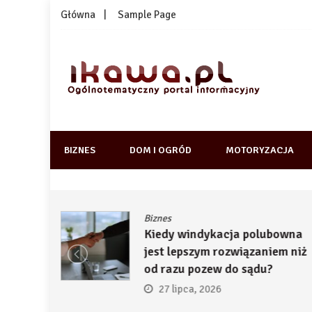
Skip
Główna
Sample Page
to
content
1kawa.pl
Ogólnotematyczny portal informacyjny
BIZNES
DOM I OGRÓD
MOTORYZACJA
Biznes
ją
Kiedy windykacja polubowna
by
jest lepszym rozwiązaniem niż
ć
od razu pozew do sądu?
27 lipca, 2026