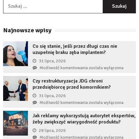
S
Najnowsze wpisy
Co się stanie, jeśli przez długi czas nie
uzupełnię braku zęba implantem?
31 lipca, 2026
Co
Możliwość komentowania
została wyłączona
się
Czy restrukturyzacja JDG chroni
stanie,
przedsiębiorcę przed komornikiem?
jeśli
przez
31 lipca, 2026
długi
Czy
Możliwość komentowania
została wyłączona
czas
restrukturyzacja
nie
Jak reklamy wykorzystują autorytet ekspertów,
JDG
uzupełnię
żeby zwiększyć wiarygodność produktu?
chroni
braku
przedsiębiorcę
28 lipca, 2026
zęba
przed
Jak
Możliwość komentowania
została wyłączona