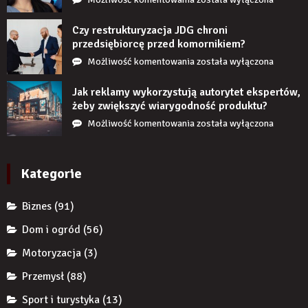
się
stanie,
Czy restrukturyzacja JDG chroni
jeśli
przedsiębiorcę przed komornikiem?
przez
Czy
Możliwość komentowania
została wyłączona
długi
restrukturyzacja
czas
JDG
Jak reklamy wykorzystują autorytet ekspertów,
nie
chroni
żeby zwiększyć wiarygodność produktu?
uzupełnię
przedsiębiorcę
Jak
Możliwość komentowania
została wyłączona
braku
przed
reklamy
zęba
komornikiem?
wykorzystują
implantem?
autorytet
Kategorie
ekspertów,
żeby
Biznes
(91)
zwiększyć
wiarygodność
Dom i ogród
(56)
produktu?
Motoryzacja
(3)
Przemysł
(88)
Sport i turystyka
(13)