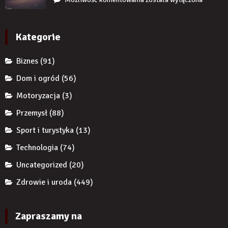
braku
przed
reklamy
zęba
komornikiem?
wykorzystują
implantem?
autorytet
Kategorie
ekspertów,
żeby
Biznes
(91)
zwiększyć
wiarygodność
Dom i ogród
(56)
produktu?
Motoryzacja
(3)
Przemysł
(88)
Sport i turystyka
(13)
Technologia
(74)
Uncategorized
(20)
Zdrowie i uroda
(449)
Zapraszamy na