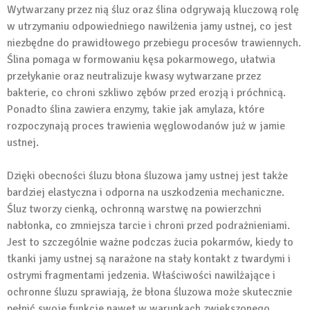
Wytwarzany przez nią śluz oraz ślina odgrywają kluczową rolę
w utrzymaniu odpowiedniego nawilżenia jamy ustnej, co jest
niezbędne do prawidłowego przebiegu procesów trawiennych.
Ślina pomaga w formowaniu kęsa pokarmowego, ułatwia
przełykanie oraz neutralizuje kwasy wytwarzane przez
bakterie, co chroni szkliwo zębów przed erozją i próchnicą.
Ponadto ślina zawiera enzymy, takie jak amylaza, które
rozpoczynają proces trawienia węglowodanów już w jamie
ustnej.
Dzięki obecności śluzu błona śluzowa jamy ustnej jest także
bardziej elastyczna i odporna na uszkodzenia mechaniczne.
Śluz tworzy cienką, ochronną warstwę na powierzchni
nabłonka, co zmniejsza tarcie i chroni przed podrażnieniami.
Jest to szczególnie ważne podczas żucia pokarmów, kiedy to
tkanki jamy ustnej są narażone na stały kontakt z twardymi i
ostrymi fragmentami jedzenia. Właściwości nawilżające i
ochronne śluzu sprawiają, że błona śluzowa może skutecznie
pełnić swoje funkcje nawet w warunkach zwiększonego