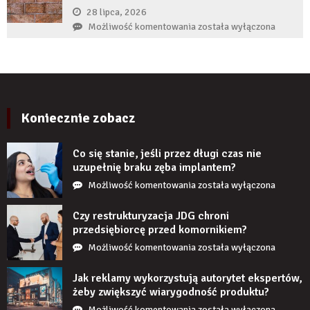
zęba
28 lipca, 2026
zaczyna
Czy
Możliwość komentowania
została wyłączona
boleć
panele
po
ścienne
kilku
PCV
latach?
imitujące
cegłę
wyglądają
Koniecznie zobacz
realistycznie
po
Co się stanie, jeśli przez długi czas nie
zamontowaniu?
uzupełnię braku zęba implantem?
Co
Możliwość komentowania
została wyłączona
się
stanie,
Czy restrukturyzacja JDG chroni
jeśli
przedsiębiorcę przed komornikiem?
przez
Czy
Możliwość komentowania
została wyłączona
długi
restrukturyzacja
czas
JDG
Jak reklamy wykorzystują autorytet ekspertów,
nie
chroni
żeby zwiększyć wiarygodność produktu?
uzupełnię
przedsiębiorcę
Jak
Możliwość komentowania
została wyłączona