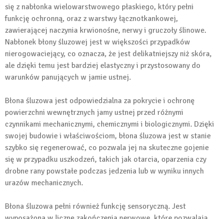
się z nabłonka wielowarstwowego płaskiego, który pełni
funkcję ochronną, oraz z warstwy łącznotkankowej,
zawierającej naczynia krwionośne, nerwy i gruczoły ślinowe.
Nabłonek błony śluzowej jest w większości przypadków
nierogowaciejący, co oznacza, że jest delikatniejszy niż skóra,
ale dzięki temu jest bardziej elastyczny i przystosowany do
warunków panujących w jamie ustnej.
Błona śluzowa jest odpowiedzialna za pokrycie i ochronę
powierzchni wewnętrznych jamy ustnej przed różnymi
czynnikami mechanicznymi, chemicznymi i biologicznymi. Dzięki
swojej budowie i właściwościom, błona śluzowa jest w stanie
szybko się regenerować, co pozwala jej na skuteczne gojenie
się w przypadku uszkodzeń, takich jak otarcia, oparzenia czy
drobne rany powstałe podczas jedzenia lub w wyniku innych
urazów mechanicznych.
Błona śluzowa pełni również funkcję sensoryczną. Jest
wyposażona w liczne zakończenia nerwowe, które pozwalają