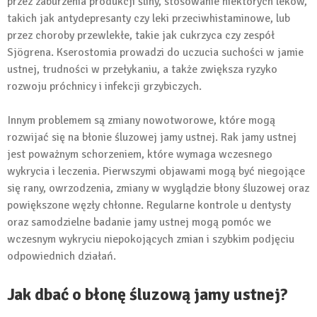
przez zaburzenia produkcji śliny, stosowanie niektórych leków,
takich jak antydepresanty czy leki przeciwhistaminowe, lub
przez choroby przewlekłe, takie jak cukrzyca czy zespół
Sjögrena. Kserostomia prowadzi do uczucia suchości w jamie
ustnej, trudności w przełykaniu, a także zwiększa ryzyko
rozwoju próchnicy i infekcji grzybiczych.
Innym problemem są zmiany nowotworowe, które mogą
rozwijać się na błonie śluzowej jamy ustnej. Rak jamy ustnej
jest poważnym schorzeniem, które wymaga wczesnego
wykrycia i leczenia. Pierwszymi objawami mogą być niegojące
się rany, owrzodzenia, zmiany w wyglądzie błony śluzowej oraz
powiększone węzły chłonne. Regularne kontrole u dentysty
oraz samodzielne badanie jamy ustnej mogą pomóc we
wczesnym wykryciu niepokojących zmian i szybkim podjęciu
odpowiednich działań.
Jak dbać o błonę śluzową jamy ustnej?