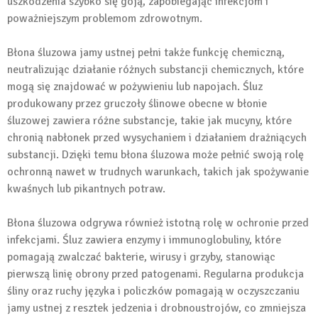
uszkodzenia szybko się goją, zapobiegając infekcjom i
poważniejszym problemom zdrowotnym.
Błona śluzowa jamy ustnej pełni także funkcję chemiczną,
neutralizując działanie różnych substancji chemicznych, które
mogą się znajdować w pożywieniu lub napojach. Śluz
produkowany przez gruczoły ślinowe obecne w błonie
śluzowej zawiera różne substancje, takie jak mucyny, które
chronią nabłonek przed wysychaniem i działaniem drażniących
substancji. Dzięki temu błona śluzowa może pełnić swoją rolę
ochronną nawet w trudnych warunkach, takich jak spożywanie
kwaśnych lub pikantnych potraw.
Błona śluzowa odgrywa również istotną rolę w ochronie przed
infekcjami. Śluz zawiera enzymy i immunoglobuliny, które
pomagają zwalczać bakterie, wirusy i grzyby, stanowiąc
pierwszą linię obrony przed patogenami. Regularna produkcja
śliny oraz ruchy języka i policzków pomagają w oczyszczaniu
jamy ustnej z resztek jedzenia i drobnoustrojów, co zmniejsza