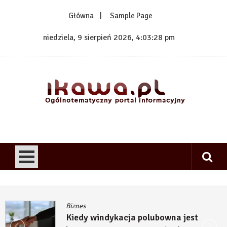
Skip
Główna
Sample Page
to
content
niedziela, 9 sierpień 2026, 4:03:29 pm
1kawa.pl
Ogólnotematyczny portal informacyjny
Biznes
polubowna jest
Kiedy budowa inw