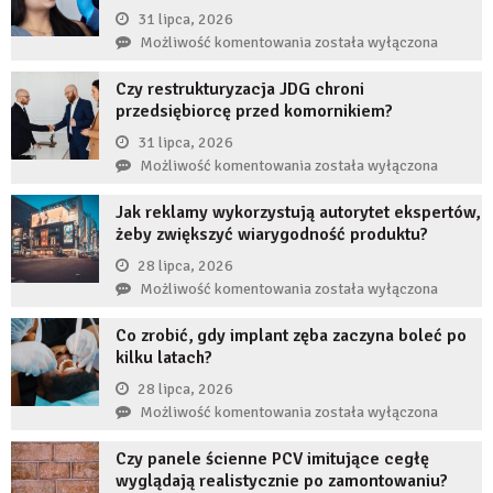
31 lipca, 2026
Co
Możliwość komentowania
została wyłączona
się
Czy restrukturyzacja JDG chroni
stanie,
przedsiębiorcę przed komornikiem?
jeśli
przez
31 lipca, 2026
długi
Czy
Możliwość komentowania
została wyłączona
czas
restrukturyzacja
nie
Jak reklamy wykorzystują autorytet ekspertów,
JDG
uzupełnię
żeby zwiększyć wiarygodność produktu?
chroni
braku
przedsiębiorcę
28 lipca, 2026
zęba
przed
Jak
Możliwość komentowania
została wyłączona
implantem?
komornikiem?
reklamy
Co zrobić, gdy implant zęba zaczyna boleć po
wykorzystują
kilku latach?
autorytet
ekspertów,
28 lipca, 2026
żeby
Co
Możliwość komentowania
została wyłączona
zwiększyć
zrobić,
wiarygodność
Czy panele ścienne PCV imitujące cegłę
gdy
produktu?
wyglądają realistycznie po zamontowaniu?
implant