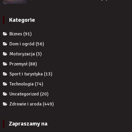
braku
przed
reklamy
zęba
komornikiem?
wykorzystują
implantem?
autorytet
Kategorie
ekspertów,
żeby
Biznes
(91)
zwiększyć
wiarygodność
Dom i ogród
(56)
produktu?
Motoryzacja
(3)
Przemysł
(88)
Sport i turystyka
(13)
Technologia
(74)
Uncategorized
(20)
Zdrowie i uroda
(449)
Zapraszamy na