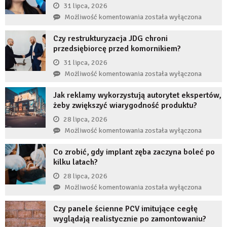
31 lipca, 2026
Co
Możliwość komentowania
została wyłączona
się
Czy restrukturyzacja JDG chroni
stanie,
przedsiębiorcę przed komornikiem?
jeśli
przez
31 lipca, 2026
długi
Czy
Możliwość komentowania
została wyłączona
czas
restrukturyzacja
nie
Jak reklamy wykorzystują autorytet ekspertów,
JDG
uzupełnię
żeby zwiększyć wiarygodność produktu?
chroni
braku
przedsiębiorcę
28 lipca, 2026
zęba
przed
Jak
Możliwość komentowania
została wyłączona
implantem?
komornikiem?
reklamy
Co zrobić, gdy implant zęba zaczyna boleć po
wykorzystują
kilku latach?
autorytet
ekspertów,
28 lipca, 2026
żeby
Co
Możliwość komentowania
została wyłączona
zwiększyć
zrobić,
wiarygodność
Czy panele ścienne PCV imitujące cegłę
gdy
produktu?
wyglądają realistycznie po zamontowaniu?
implant