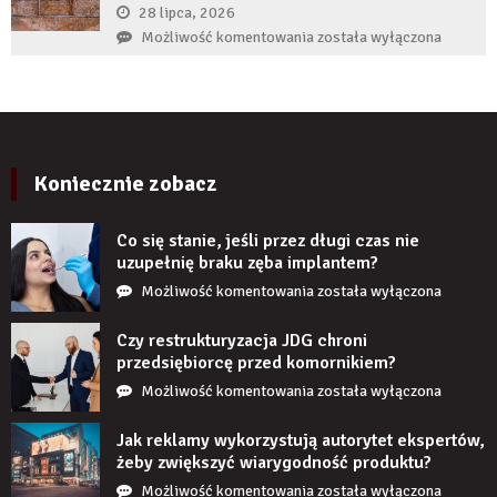
zęba
28 lipca, 2026
zaczyna
Czy
Możliwość komentowania
została wyłączona
boleć
panele
po
ścienne
kilku
PCV
latach?
imitujące
cegłę
wyglądają
Koniecznie zobacz
realistycznie
po
Co się stanie, jeśli przez długi czas nie
zamontowaniu?
uzupełnię braku zęba implantem?
Co
Możliwość komentowania
została wyłączona
się
stanie,
Czy restrukturyzacja JDG chroni
jeśli
przedsiębiorcę przed komornikiem?
przez
Czy
Możliwość komentowania
została wyłączona
długi
restrukturyzacja
czas
JDG
Jak reklamy wykorzystują autorytet ekspertów,
nie
chroni
żeby zwiększyć wiarygodność produktu?
uzupełnię
przedsiębiorcę
Jak
Możliwość komentowania
została wyłączona