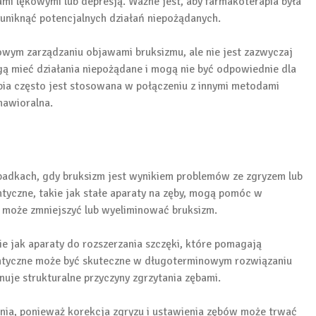
ami lękowymi lub depresją. Ważne jest, aby farmakoterapia była
 uniknąć potencjalnych działań niepożądanych.
wym zarządzaniu objawami bruksizmu, ale nie jest zazwyczaj
ą mieć działania niepożądane i mogą nie być odpowiednie dla
ia często jest stosowana w połączeniu z innymi metodami
ehawioralna.
adkach, gdy bruksizm jest wynikiem problemów ze zgryzem lub
yczne, takie jak stałe aparaty na zęby, mogą pomóc w
 może zmniejszyć lub wyeliminować bruksizm.
ie jak aparaty do rozszerzania szczęki, które pomagają
ontyczne może być skuteczne w długoterminowym rozwiązaniu
uje strukturalne przyczyny zgrzytania zębami.
ia, ponieważ korekcja zgryzu i ustawienia zębów może trwać