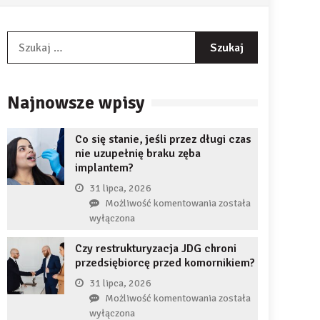
Szukaj:
Najnowsze wpisy
Co się stanie, jeśli przez długi czas
nie uzupełnię braku zęba
implantem?
31 lipca, 2026
Co
Możliwość komentowania
została
się
wyłączona
stanie,
Czy restrukturyzacja JDG chroni
jeśli
przedsiębiorcę przed komornikiem?
przez
długi
31 lipca, 2026
czas
Czy
Możliwość komentowania
została
nie
restrukturyzacja
wyłączona