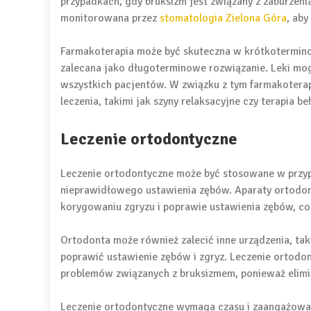
przypadkach, gdy bruksizm jest związany z zaburzeni
monitorowana przez
stomatologia Zielona Góra
, aby
Farmakoterapia może być skuteczna w krótkotermino
zalecana jako długoterminowe rozwiązanie. Leki mog
wszystkich pacjentów. W związku z tym farmakoterap
leczenia, takimi jak szyny relaksacyjne czy terapia b
Leczenie ortodontyczne
Leczenie ortodontyczne może być stosowane w przyp
nieprawidłowego ustawienia zębów. Aparaty ortodont
korygowaniu zgryzu i poprawie ustawienia zębów, co
Ortodonta może również zalecić inne urządzenia, tak
poprawić ustawienie zębów i zgryz. Leczenie ortod
problemów związanych z bruksizmem, ponieważ elimin
Leczenie ortodontyczne wymaga czasu i zaangażowan