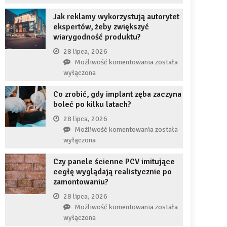
uzupełnię
JDG
braku
Jak reklamy wykorzystują autorytet
chroni
zęba
ekspertów, żeby zwiększyć
przedsiębiorcę
implantem?
wiarygodność produktu?
przed
komornikiem?
28 lipca, 2026
Jak
Możliwość komentowania
została
reklamy
wyłączona
wykorzystują
Co zrobić, gdy implant zęba zaczyna
autorytet
boleć po kilku latach?
ekspertów,
żeby
28 lipca, 2026
zwiększyć
Co
Możliwość komentowania
została
wiarygodność
zrobić,
wyłączona
produktu?
gdy
Czy panele ścienne PCV imitujące
implant
cegłę wyglądają realistycznie po
zęba
zamontowaniu?
zaczyna
boleć
28 lipca, 2026
po
Czy
Możliwość komentowania
została
kilku
panele
wyłączona
latach?