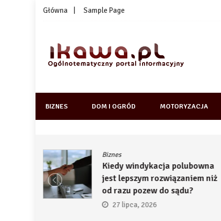
Skip
Główna
Sample Page
to
content
1kawa.pl
Ogólnotematyczny portal informacyjny
BIZNES
DOM I OGRÓD
MOTORYZACJA
Biznes
ją
Kiedy windykacja polubowna
by
jest lepszym rozwiązaniem niż
ć
od razu pozew do sądu?
27 lipca, 2026