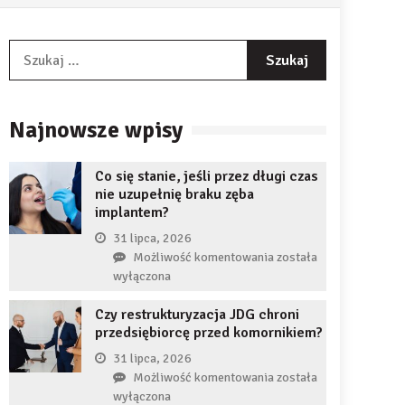
Szukaj:
Najnowsze wpisy
Co się stanie, jeśli przez długi czas
nie uzupełnię braku zęba
implantem?
31 lipca, 2026
Co
Możliwość komentowania
została
się
wyłączona
stanie,
Czy restrukturyzacja JDG chroni
jeśli
przedsiębiorcę przed komornikiem?
przez
długi
31 lipca, 2026
czas
Czy
Możliwość komentowania
została
nie
restrukturyzacja
wyłączona