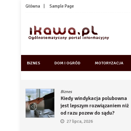
Skip
Główna
Sample Page
to
content
1kawa.pl
Ogólnotematyczny portal informacyjny
BIZNES
DOM I OGRÓD
MOTORYZACJA
Biznes
ją
Kiedy windykacja polubowna
by
jest lepszym rozwiązaniem niż
ć
od razu pozew do sądu?
27 lipca, 2026