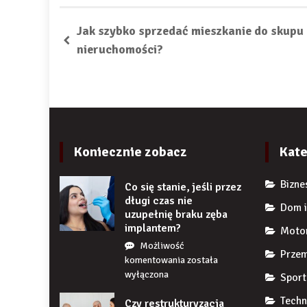
Jak szybko sprzedać mieszkanie do skupu
nieruchomości?
Koniecznie zobacz
Kate
Bizne
Co się stanie, jeśli przez
długi czas nie
Dom i
uzupełnię braku zęba
implantem?
Moto
Możliwość
Przem
Co
komentowania
została
się
wyłączona
Sport
stanie,
Techn
Czy restrukturyzacja
jeśli