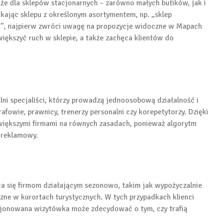
że dla sklepów stacjonarnych – zarówno małych butików, jak i
ukając sklepu z określonym asortymentem, np. „sklep
”, najpierw zwróci uwagę na propozycje widoczne w Mapach
ększyć ruch w sklepie, a także zachęca klientów do
ni specjaliści, którzy prowadzą jednoosobową działalność i
afowie, prawnicy, trenerzy personalni czy korepetytorzy. Dzięki
iększymi firmami na równych zasadach, ponieważ algorytm
t reklamowy.
a się firmom działającym sezonowo, takim jak wypożyczalnie
zne w kurortach turystycznych. W tych przypadkach klienci
ycjonowana wizytówka może zdecydować o tym, czy trafią