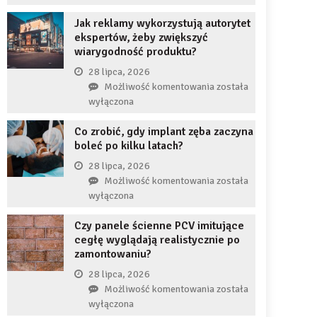
uzupełnię
JDG
braku
Jak reklamy wykorzystują autorytet
chroni
zęba
ekspertów, żeby zwiększyć
przedsiębiorcę
implantem?
wiarygodność produktu?
przed
komornikiem?
28 lipca, 2026
Jak
Możliwość komentowania
została
reklamy
wyłączona
wykorzystują
Co zrobić, gdy implant zęba zaczyna
autorytet
boleć po kilku latach?
ekspertów,
żeby
28 lipca, 2026
zwiększyć
Co
Możliwość komentowania
została
wiarygodność
zrobić,
wyłączona
produktu?
gdy
Czy panele ścienne PCV imitujące
implant
cegłę wyglądają realistycznie po
zęba
zamontowaniu?
zaczyna
boleć
28 lipca, 2026
po
Czy
Możliwość komentowania
została
kilku
panele
wyłączona
latach?