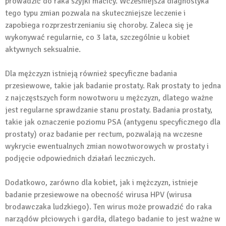
prowadzić do raka szyjki macicy. Wcześniejsza diagnostyka
tego typu zmian pozwala na skuteczniejsze leczenie i
zapobiega rozprzestrzenianiu się choroby. Zaleca się je
wykonywać regularnie, co 3 lata, szczególnie u kobiet
aktywnych seksualnie.
Dla mężczyzn istnieją również specyficzne badania
przesiewowe, takie jak badanie prostaty. Rak prostaty to jedna
z najczęstszych form nowotworu u mężczyzn, dlatego ważne
jest regularne sprawdzanie stanu prostaty. Badania prostaty,
takie jak oznaczenie poziomu PSA (antygenu specyficznego dla
prostaty) oraz badanie per rectum, pozwalają na wczesne
wykrycie ewentualnych zmian nowotworowych w prostaty i
podjęcie odpowiednich działań leczniczych.
Dodatkowo, zarówno dla kobiet, jak i mężczyzn, istnieje
badanie przesiewowe na obecność wirusa HPV (wirusa
brodawczaka ludzkiego). Ten wirus może prowadzić do raka
narządów płciowych i gardła, dlatego badanie to jest ważne w