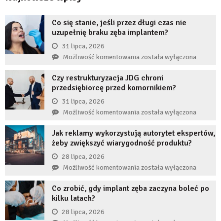
Co się stanie, jeśli przez długi czas nie
uzupełnię braku zęba implantem?
31 lipca, 2026
Co
Możliwość komentowania
została wyłączona
się
Czy restrukturyzacja JDG chroni
stanie,
przedsiębiorcę przed komornikiem?
jeśli
przez
31 lipca, 2026
długi
Czy
Możliwość komentowania
została wyłączona
czas
restrukturyzacja
nie
Jak reklamy wykorzystują autorytet ekspertów,
JDG
uzupełnię
żeby zwiększyć wiarygodność produktu?
chroni
braku
przedsiębiorcę
28 lipca, 2026
zęba
przed
Jak
Możliwość komentowania
została wyłączona
implantem?
komornikiem?
reklamy
Co zrobić, gdy implant zęba zaczyna boleć po
wykorzystują
kilku latach?
autorytet
ekspertów,
28 lipca, 2026
żeby