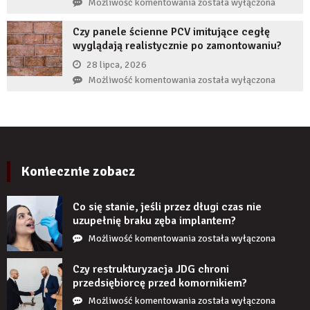
Co
Możliwość komentowania
została wyłączona
zwiększyć
zrobić,
wiarygodność
Czy panele ścienne PCV imitujące cegłę
gdy
produktu?
wyglądają realistycznie po zamontowaniu?
implant
zęba
28 lipca, 2026
zaczyna
Czy
Możliwość komentowania
została wyłączona
boleć
panele
po
ścienne
kilku
PCV
latach?
imitujące
cegłę
wyglądają
Koniecznie zobacz
realistycznie
po
Co się stanie, jeśli przez długi czas nie
zamontowaniu?
uzupełnię braku zęba implantem?
Co
Możliwość komentowania
została wyłączona
się
stanie,
Czy restrukturyzacja JDG chroni
jeśli
przedsiębiorcę przed komornikiem?
przez
Czy
Możliwość komentowania
została wyłączona