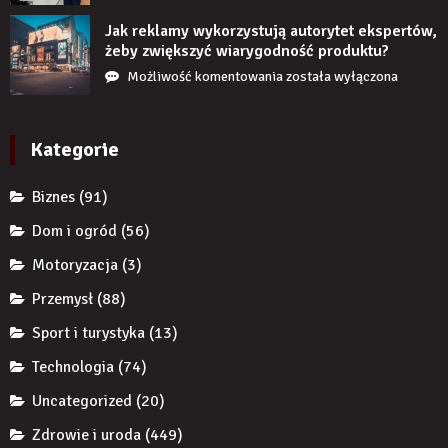
długi
restrukturyzacja
czas
JDG
Jak reklamy wykorzystują autorytet ekspertów,
nie
chroni
żeby zwiększyć wiarygodność produktu?
uzupełnię
przedsiębiorcę
Jak
Możliwość komentowania
została wyłączona
braku
przed
reklamy
zęba
komornikiem?
wykorzystują
implantem?
autorytet
Kategorie
ekspertów,
żeby
Biznes
(91)
zwiększyć
wiarygodność
Dom i ogród
(56)
produktu?
Motoryzacja
(3)
Przemysł
(88)
Sport i turystyka
(13)
Technologia
(74)
Uncategorized
(20)
Zdrowie i uroda
(449)