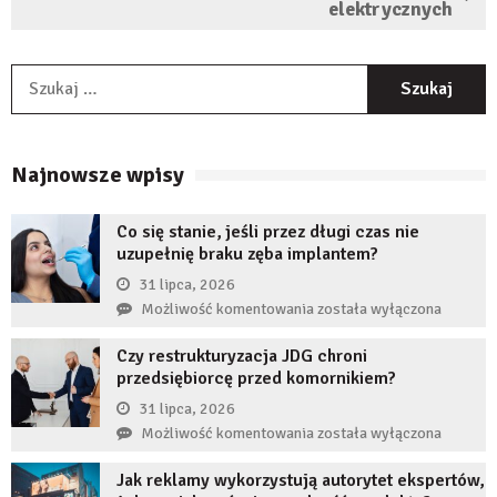
elektrycznych
S
Najnowsze wpisy
Co się stanie, jeśli przez długi czas nie
uzupełnię braku zęba implantem?
31 lipca, 2026
Co
Możliwość komentowania
została wyłączona
się
Czy restrukturyzacja JDG chroni
stanie,
przedsiębiorcę przed komornikiem?
jeśli
przez
31 lipca, 2026
długi
Czy
Możliwość komentowania
została wyłączona
czas
restrukturyzacja
nie
Jak reklamy wykorzystują autorytet ekspertów,
JDG
uzupełnię