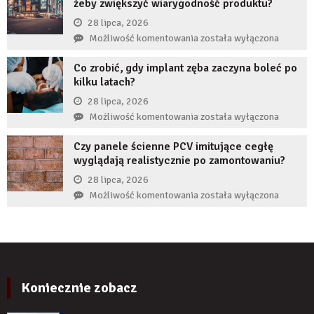
żeby zwiększyć wiarygodność produktu?
chroni
braku
przedsiębiorcę
28 lipca, 2026
zęba
przed
Jak
Możliwość komentowania
została wyłączona
implantem?
komornikiem?
reklamy
Co zrobić, gdy implant zęba zaczyna boleć po
wykorzystują
kilku latach?
autorytet
ekspertów,
28 lipca, 2026
żeby
Co
Możliwość komentowania
została wyłączona
zwiększyć
zrobić,
wiarygodność
Czy panele ścienne PCV imitujące cegłę
gdy
produktu?
wyglądają realistycznie po zamontowaniu?
implant
zęba
28 lipca, 2026
zaczyna
Czy
Możliwość komentowania
została wyłączona
boleć
panele
po
ścienne
kilku
PCV
latach?
imitujące
cegłę
wyglądają
Koniecznie zobacz
realistycznie
po