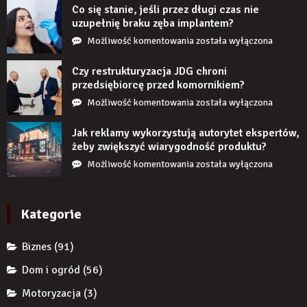
Co się stanie, jeśli przez długi czas nie
zamontowaniu?
uzupełnię braku zęba implantem?
Co
Możliwość komentowania
została wyłączona
się
stanie,
Czy restrukturyzacja JDG chroni
jeśli
przedsiębiorcę przed komornikiem?
przez
Czy
Możliwość komentowania
została wyłączona
długi
restrukturyzacja
czas
JDG
Jak reklamy wykorzystują autorytet ekspertów,
nie
chroni
żeby zwiększyć wiarygodność produktu?
uzupełnię
przedsiębiorcę
Jak
Możliwość komentowania
została wyłączona
braku
przed
reklamy
zęba
komornikiem?
wykorzystują
implantem?
autorytet
Kategorie
ekspertów,
żeby
Biznes
(91)
zwiększyć
wiarygodność
Dom i ogród
(56)
produktu?
Motoryzacja
(3)