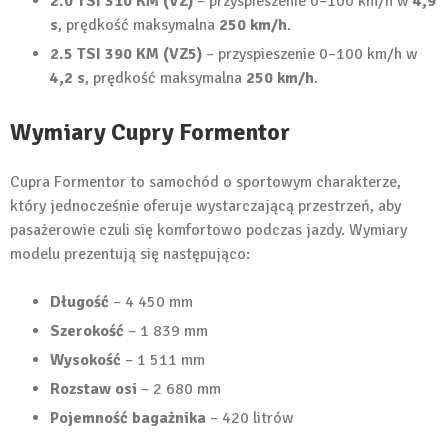
2.0 TSI 310 KM (VZ)
– przyspieszenie 0–100 km/h w
4,9
s
, prędkość maksymalna
250 km/h
.
2.5 TSI 390 KM (VZ5)
– przyspieszenie 0–100 km/h w
4,2 s
, prędkość maksymalna
250 km/h
.
Wymiary Cupry Formentor
Cupra Formentor to samochód o sportowym charakterze,
który jednocześnie oferuje wystarczającą przestrzeń, aby
pasażerowie czuli się komfortowo podczas jazdy. Wymiary
modelu prezentują się następująco:
Długość
– 4 450 mm
Szerokość
– 1 839 mm
Wysokość
– 1 511 mm
Rozstaw osi
– 2 680 mm
Pojemność bagażnika
– 420 litrów