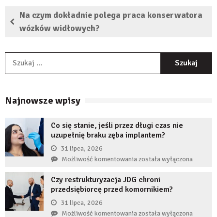
Na czym dokładnie polega praca konserwatora
wózków widłowych?
S
Najnowsze wpisy
Co się stanie, jeśli przez długi czas nie
uzupełnię braku zęba implantem?
31 lipca, 2026
Co
Możliwość komentowania
została wyłączona
się
Czy restrukturyzacja JDG chroni
stanie,
przedsiębiorcę przed komornikiem?
jeśli
przez
31 lipca, 2026
długi
Czy
Możliwość komentowania
została wyłączona