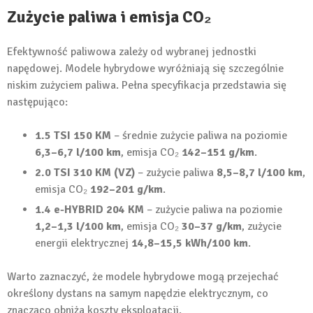
Zużycie paliwa i emisja CO₂
Efektywność paliwowa zależy od wybranej jednostki
napędowej. Modele hybrydowe wyróżniają się szczególnie
niskim zużyciem paliwa. Pełna specyfikacja przedstawia się
następująco:
1.5 TSI 150 KM
– średnie zużycie paliwa na poziomie
6,3–6,7 l/100 km
, emisja CO₂
142–151 g/km
.
2.0 TSI 310 KM (VZ)
– zużycie paliwa
8,5–8,7 l/100 km
,
emisja CO₂
192–201 g/km
.
1.4 e-HYBRID 204 KM
– zużycie paliwa na poziomie
1,2–1,3 l/100 km
, emisja CO₂
30–37 g/km
, zużycie
energii elektrycznej
14,8–15,5 kWh/100 km
.
Warto zaznaczyć, że modele hybrydowe mogą przejechać
określony dystans na samym napędzie elektrycznym, co
znacząco obniża koszty eksploatacji.