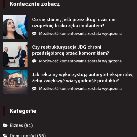
wyglądają
Koniecznie zobacz
realistycznie
po
Co się stanie, jeśli przez długi czas nie
zamontowaniu?
uzupełnię braku zęba implantem?
Co
Możliwość komentowania
została wyłączona
się
stanie,
Czy restrukturyzacja JDG chroni
jeśli
przedsiębiorcę przed komornikiem?
przez
Czy
Możliwość komentowania
została wyłączona
długi
restrukturyzacja
czas
JDG
Jak reklamy wykorzystują autorytet ekspertów,
nie
chroni
żeby zwiększyć wiarygodność produktu?
uzupełnię
przedsiębiorcę
Jak
Możliwość komentowania
została wyłączona
braku
przed
reklamy
zęba
komornikiem?
wykorzystują
implantem?
autorytet
Kategorie
ekspertów,
żeby
Biznes
(91)
zwiększyć
wiarygodność
Dom i ogród
(56)