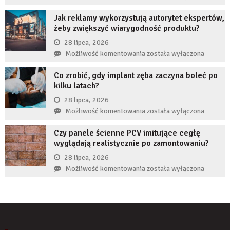
czas
restrukturyzacja
nie
Jak reklamy wykorzystują autorytet ekspertów,
JDG
uzupełnię
żeby zwiększyć wiarygodność produktu?
chroni
braku
przedsiębiorcę
28 lipca, 2026
zęba
przed
Jak
Możliwość komentowania
została wyłączona
implantem?
komornikiem?
reklamy
Co zrobić, gdy implant zęba zaczyna boleć po
wykorzystują
kilku latach?
autorytet
ekspertów,
28 lipca, 2026
żeby
Co
Możliwość komentowania
została wyłączona
zwiększyć
zrobić,
wiarygodność
Czy panele ścienne PCV imitujące cegłę
gdy
produktu?
wyglądają realistycznie po zamontowaniu?
implant
zęba
28 lipca, 2026
zaczyna
Czy
Możliwość komentowania
została wyłączona
boleć
panele
po
ścienne
kilku
PCV
latach?
imitujące
cegłę