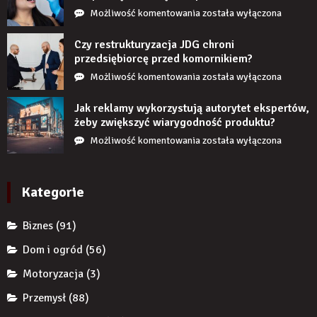
Co
Możliwość komentowania
została wyłączona
się
stanie,
Czy restrukturyzacja JDG chroni
jeśli
przedsiębiorcę przed komornikiem?
przez
Czy
Możliwość komentowania
została wyłączona
długi
restrukturyzacja
czas
JDG
Jak reklamy wykorzystują autorytet ekspertów,
nie
chroni
żeby zwiększyć wiarygodność produktu?
uzupełnię
przedsiębiorcę
Jak
Możliwość komentowania
została wyłączona
braku
przed
reklamy
zęba
komornikiem?
wykorzystują
implantem?
autorytet
Kategorie
ekspertów,
żeby
Biznes
(91)
zwiększyć
wiarygodność
Dom i ogród
(56)
produktu?
Motoryzacja
(3)
Przemysł
(88)