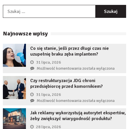
S
Najnowsze wpisy
Co się stanie, jeśli przez długi czas nie
uzupełnię braku zęba implantem?
31 lipca, 2026
Co
Możliwość komentowania
została wyłączona
się
Czy restrukturyzacja JDG chroni
stanie,
przedsiębiorcę przed komornikiem?
jeśli
przez
31 lipca, 2026
długi
Czy
Możliwość komentowania
została wyłączona
czas
restrukturyzacja
nie
Jak reklamy wykorzystują autorytet ekspertów,
JDG
uzupełnię
żeby zwiększyć wiarygodność produktu?
chroni
braku
przedsiębiorcę
28 lipca, 2026
zęba