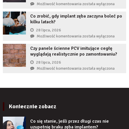
przed
Jak
Możliwość komentowania
została wyłączona
implantem?
komornikiem?
reklamy
Co zrobić, gdy implant zęba zaczyna boleć po
wykorzystują
kilku latach?
autorytet
ekspertów,
28 lipca, 2026
żeby
Co
Możliwość komentowania
została wyłączona
zwiększyć
zrobić,
wiarygodność
Czy panele ścienne PCV imitujące cegłę
gdy
produktu?
wyglądają realistycznie po zamontowaniu?
implant
zęba
28 lipca, 2026
zaczyna
Czy
Możliwość komentowania
została wyłączona
boleć
panele
po
ścienne
kilku
PCV
latach?
imitujące
cegłę
wyglądają
Koniecznie zobacz
realistycznie
po
Co się stanie, jeśli przez długi czas nie
zamontowaniu?
uzupełnię braku zęba implantem?