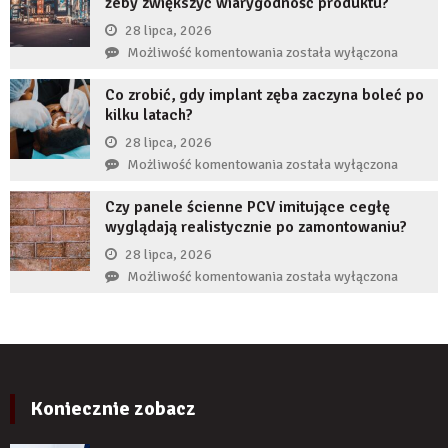
żeby zwiększyć wiarygodność produktu?
chroni
braku
przedsiębiorcę
28 lipca, 2026
zęba
przed
Jak
Możliwość komentowania
została wyłączona
implantem?
komornikiem?
reklamy
Co zrobić, gdy implant zęba zaczyna boleć po
wykorzystują
kilku latach?
autorytet
ekspertów,
28 lipca, 2026
żeby
Co
Możliwość komentowania
została wyłączona
zwiększyć
zrobić,
wiarygodność
Czy panele ścienne PCV imitujące cegłę
gdy
produktu?
wyglądają realistycznie po zamontowaniu?
implant
zęba
28 lipca, 2026
zaczyna
Czy
Możliwość komentowania
została wyłączona
boleć
panele
po
ścienne
kilku
PCV
latach?
imitujące
cegłę
wyglądają
Koniecznie zobacz
realistycznie
po