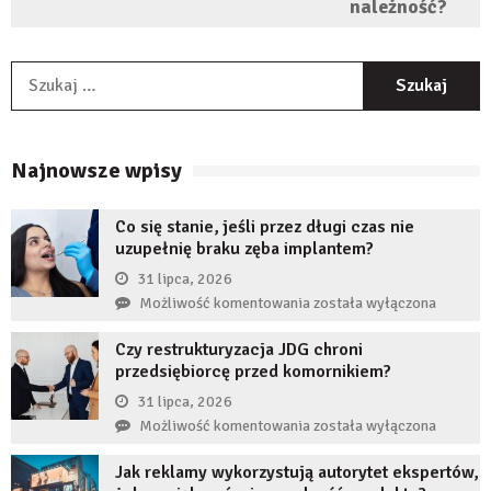
należność?
S
Najnowsze wpisy
Co się stanie, jeśli przez długi czas nie
uzupełnię braku zęba implantem?
31 lipca, 2026
Co
Możliwość komentowania
została wyłączona
się
Czy restrukturyzacja JDG chroni
stanie,
przedsiębiorcę przed komornikiem?
jeśli
przez
31 lipca, 2026
długi
Czy
Możliwość komentowania
została wyłączona
czas
restrukturyzacja
nie
Jak reklamy wykorzystują autorytet ekspertów,
JDG
uzupełnię