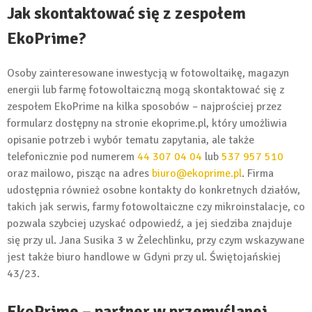
Jak skontaktować się z zespołem
EkoPrime?
Osoby zainteresowane inwestycją w fotowoltaikę, magazyn
energii lub farmę fotowoltaiczną mogą skontaktować się z
zespołem EkoPrime na kilka sposobów – najprościej przez
formularz dostępny na stronie ekoprime.pl, który umożliwia
opisanie potrzeb i wybór tematu zapytania, ale także
telefonicznie pod numerem
44 307 04 04
lub
537 957 510
oraz mailowo, pisząc na adres
biuro@ekoprime.pl
. Firma
udostępnia również osobne kontakty do konkretnych działów,
takich jak serwis, farmy fotowoltaiczne czy mikroinstalacje, co
pozwala szybciej uzyskać odpowiedź, a jej siedziba znajduje
się przy ul. Jana Susika 3 w Żelechlinku, przy czym wskazywane
jest także biuro handlowe w Gdyni przy ul. Świętojańskiej
43/23.
EkoPrime – partner w przemyślanej