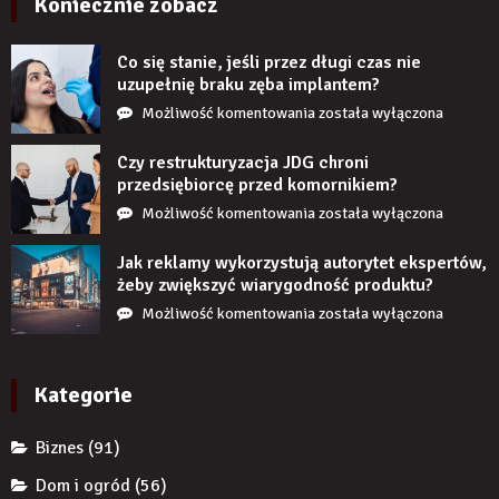
Koniecznie zobacz
realistycznie
po
Co się stanie, jeśli przez długi czas nie
zamontowaniu?
uzupełnię braku zęba implantem?
Co
Możliwość komentowania
została wyłączona
się
stanie,
Czy restrukturyzacja JDG chroni
jeśli
przedsiębiorcę przed komornikiem?
przez
Czy
Możliwość komentowania
została wyłączona
długi
restrukturyzacja
czas
JDG
Jak reklamy wykorzystują autorytet ekspertów,
nie
chroni
żeby zwiększyć wiarygodność produktu?
uzupełnię
przedsiębiorcę
Jak
Możliwość komentowania
została wyłączona
braku
przed
reklamy
zęba
komornikiem?
wykorzystują
implantem?
autorytet
Kategorie
ekspertów,
żeby
Biznes
(91)
zwiększyć
wiarygodność
Dom i ogród
(56)