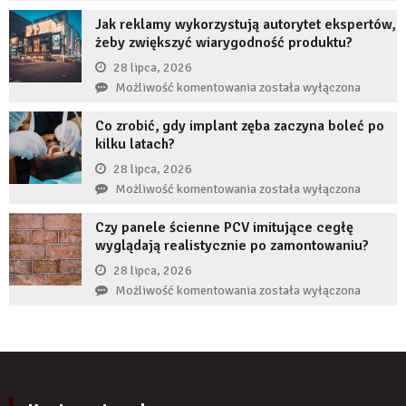
restrukturyzacja
nie
Jak reklamy wykorzystują autorytet ekspertów,
JDG
uzupełnię
żeby zwiększyć wiarygodność produktu?
chroni
braku
przedsiębiorcę
28 lipca, 2026
zęba
przed
Jak
Możliwość komentowania
została wyłączona
implantem?
komornikiem?
reklamy
Co zrobić, gdy implant zęba zaczyna boleć po
wykorzystują
kilku latach?
autorytet
ekspertów,
28 lipca, 2026
żeby
Co
Możliwość komentowania
została wyłączona
zwiększyć
zrobić,
wiarygodność
Czy panele ścienne PCV imitujące cegłę
gdy
produktu?
wyglądają realistycznie po zamontowaniu?
implant
zęba
28 lipca, 2026
zaczyna
Czy
Możliwość komentowania
została wyłączona
boleć
panele
po
ścienne
kilku
PCV
latach?
imitujące
cegłę
wyglądają