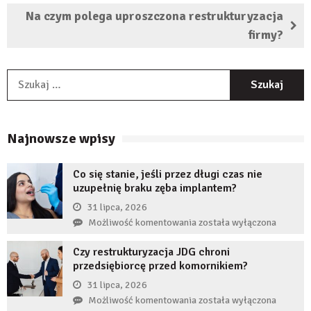
Na czym polega uproszczona restrukturyzacja
firmy?
S
Najnowsze wpisy
Co się stanie, jeśli przez długi czas nie
uzupełnię braku zęba implantem?
31 lipca, 2026
Co
Możliwość komentowania
została wyłączona
się
Czy restrukturyzacja JDG chroni
stanie,
przedsiębiorcę przed komornikiem?
jeśli
przez
31 lipca, 2026
długi
Czy
Możliwość komentowania
została wyłączona
czas