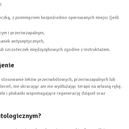
:
czką, z pominięciem bezpośrednio operowanych miejsc (jeśli
cym i przeciwzapalnym,
kanek antyseptycznych,
ub szczoteczek międzyzębowych zgodnie z instruktażem.
jenie
ić stosowanie leków przeciwbólowych, przeciwzapalnych lub
eceń, nie skracając ani nie wydłużając terapii na własną rękę.
le i płukanki wspomagające regenerację dziąseł oraz
ntologicznym?