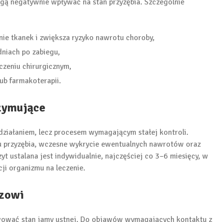
ogą negatywnie wpływać na stan przyzębia. Szczególnie
nie tkanek i zwiększa ryzyko nawrotu choroby,
niach po zabiegu,
czeniu chirurgicznym,
ub farmakoterapii.
rzymujące
działaniem, lecz procesem wymagającym stałej kontroli.
nu przyzębia, wczesne wykrycie ewentualnych nawrotów oraz
t ustalana jest indywidualnie, najczęściej co 3–6 miesięcy, w
ji organizmu na leczenie.
rzowi
rwować stan jamy ustnej. Do objawów wymagających kontaktu z