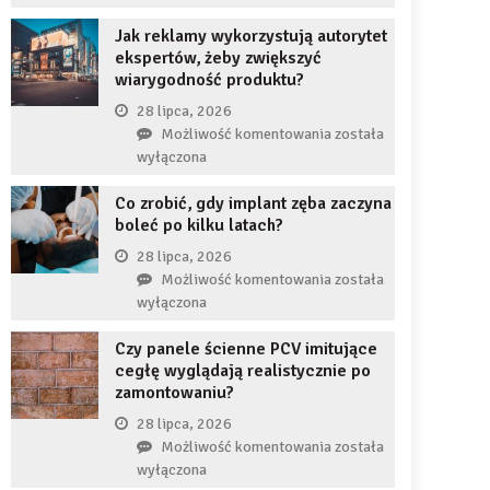
uzupełnię
JDG
braku
Jak reklamy wykorzystują autorytet
chroni
zęba
ekspertów, żeby zwiększyć
przedsiębiorcę
implantem?
wiarygodność produktu?
przed
komornikiem?
28 lipca, 2026
Jak
Możliwość komentowania
została
reklamy
wyłączona
wykorzystują
Co zrobić, gdy implant zęba zaczyna
autorytet
boleć po kilku latach?
ekspertów,
żeby
28 lipca, 2026
zwiększyć
Co
Możliwość komentowania
została
wiarygodność
zrobić,
wyłączona
produktu?
gdy
Czy panele ścienne PCV imitujące
implant
cegłę wyglądają realistycznie po
zęba
zamontowaniu?
zaczyna
boleć
28 lipca, 2026
po
Czy
Możliwość komentowania
została
kilku
panele
wyłączona
latach?