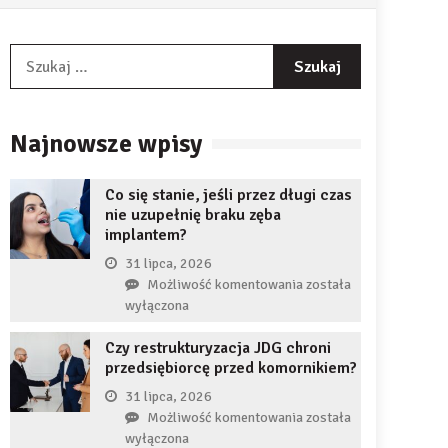
Szukaj:
Najnowsze wpisy
Co się stanie, jeśli przez długi czas
nie uzupełnię braku zęba
implantem?
31 lipca, 2026
Co
Możliwość komentowania
została
się
wyłączona
stanie,
Czy restrukturyzacja JDG chroni
jeśli
przedsiębiorcę przed komornikiem?
przez
długi
31 lipca, 2026
czas
Czy
Możliwość komentowania
została
nie
restrukturyzacja
wyłączona