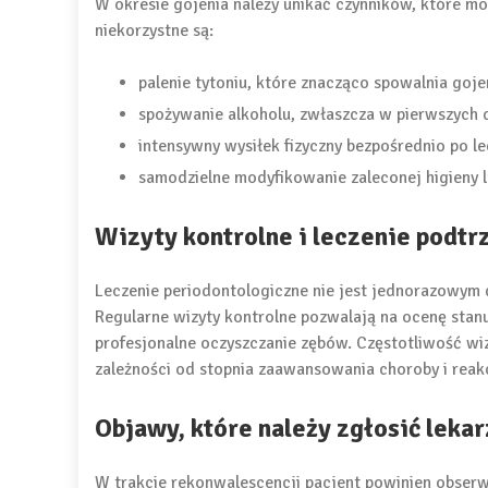
W okresie gojenia należy unikać czynników, które m
niekorzystne są:
palenie tytoniu, które znacząco spowalnia goje
spożywanie alkoholu, zwłaszcza w pierwszych d
intensywny wysiłek fizyczny bezpośrednio po le
samodzielne modyfikowanie zaleconej higieny l
Wizyty kontrolne i leczenie podt
Leczenie periodontologiczne nie jest jednorazowym 
Regularne wizyty kontrolne pozwalają na ocenę sta
profesjonalne oczyszczanie zębów. Częstotliwość wizy
zależności od stopnia zaawansowania choroby i reakc
Objawy, które należy zgłosić leka
W trakcie rekonwalescencji pacjent powinien obse