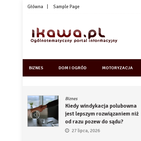
Skip
Główna
Sample Page
to
content
1kawa.pl
Ogólnotematyczny portal informacyjny
BIZNES
DOM I OGRÓD
MOTORYZACJA
Biznes
ją
Kiedy windykacja polubowna
by
jest lepszym rozwiązaniem niż
ć
od razu pozew do sądu?
27 lipca, 2026