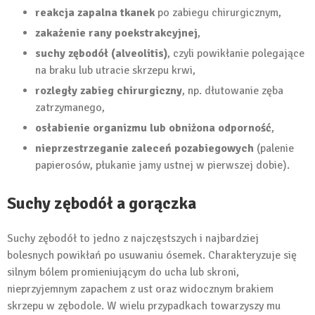
reakcja zapalna tkanek
po zabiegu chirurgicznym,
zakażenie rany poekstrakcyjnej
,
suchy zębodół (alveolitis)
, czyli powikłanie polegające
na braku lub utracie skrzepu krwi,
rozległy zabieg chirurgiczny
, np. dłutowanie zęba
zatrzymanego,
osłabienie organizmu lub obniżona odporność
,
nieprzestrzeganie zaleceń pozabiegowych
(palenie
papierosów, płukanie jamy ustnej w pierwszej dobie).
Suchy zębodół a gorączka
Suchy zębodół to jedno z najczęstszych i najbardziej
bolesnych powikłań po usuwaniu ósemek. Charakteryzuje się
silnym bólem promieniującym do ucha lub skroni,
nieprzyjemnym zapachem z ust oraz widocznym brakiem
skrzepu w zębodole. W wielu przypadkach towarzyszy mu