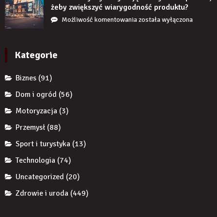
nie
chroni
żeby zwiększyć wiarygodność produktu?
uzupełnię
przedsiębiorcę
Jak
Możliwość komentowania
została wyłączona
braku
przed
reklamy
zęba
komornikiem?
wykorzystują
implantem?
autorytet
Kategorie
ekspertów,
żeby
Biznes
(91)
zwiększyć
wiarygodność
Dom i ogród
(56)
produktu?
Motoryzacja
(3)
Przemysł
(88)
Sport i turystyka
(13)
Technologia
(74)
Uncategorized
(20)
Zdrowie i uroda
(449)