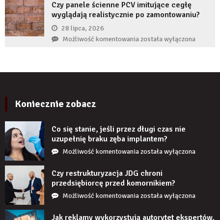
wiarygodność
Czy panele ścienne PCV imitujące cegłę
gdy
produktu?
wyglądają realistycznie po zamontowaniu?
implant
zęba
28 lipca, 2026
zaczyna
Czy
Możliwość komentowania
została wyłączona
boleć
panele
po
ścienne
kilku
PCV
latach?
imitujące
cegłę
wyglądają
Koniecznie zobacz
realistycznie
po
Co się stanie, jeśli przez długi czas nie
zamontowaniu?
uzupełnię braku zęba implantem?
Co
Możliwość komentowania
została wyłączona
się
stanie,
Czy restrukturyzacja JDG chroni
jeśli
przedsiębiorcę przed komornikiem?
przez
Czy
Możliwość komentowania
została wyłączona
długi
restrukturyzacja
czas
JDG
Jak reklamy wykorzystują autorytet ekspertów,