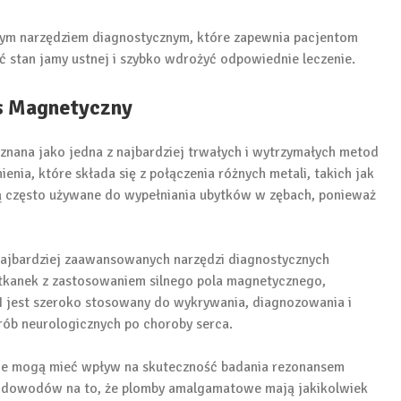
łym narzędziem diagnostycznym, które zapewnia pacjentom
 stan jamy ustnej i szybko wdrożyć odpowiednie leczenie.
s Magnetyczny
 znana jako jedna z najbardziej trwałych i wytrzymałych metod
enia, które składa się z połączenia różnych metali, takich jak
są często używane do wypełniania ubytków w zębach, ponieważ
najbardziej zaawansowanych narzędzi diagnostycznych
 tkanek z zastosowaniem silnego pola magnetycznego,
I jest szeroko stosowany do wykrywania, diagnozowania i
rób neurologicznych po choroby serca.
owe mogą mieć wpływ na skuteczność badania rezonansem
h dowodów na to, że plomby amalgamatowe mają jakikolwiek