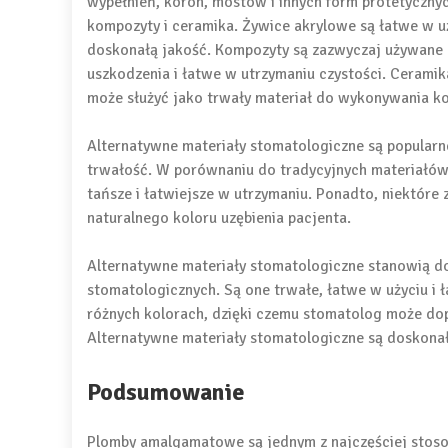
wypełnień, koron, mostów i innych form protetyczny
kompozyty i ceramika. Żywice akrylowe są łatwe w uż
doskonałą jakość. Kompozyty są zazwyczaj używane 
uszkodzenia i łatwe w utrzymaniu czystości. Ceramika
może służyć jako trwały materiał do wykonywania k
Alternatywne materiały stomatologiczne są popular
trwałość. W porównaniu do tradycyjnych materiałów
tańsze i łatwiejsze w utrzymaniu. Ponadto, niektóre
naturalnego koloru uzębienia pacjenta.
Alternatywne materiały stomatologiczne stanowią d
stomatologicznych. Są one trwałe, łatwe w użyciu i 
różnych kolorach, dzięki czemu stomatolog może dop
Alternatywne materiały stomatologiczne są doskona
Podsumowanie
Plomby amalgamatowe są jednym z najczęściej stos