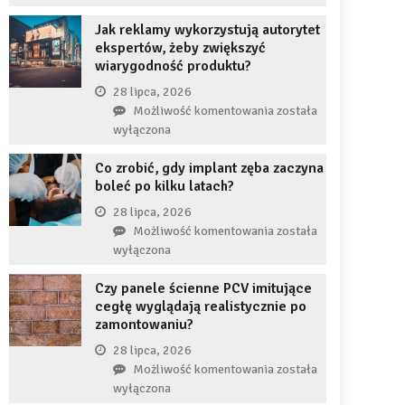
uzupełnię
JDG
braku
Jak reklamy wykorzystują autorytet
chroni
zęba
ekspertów, żeby zwiększyć
przedsiębiorcę
implantem?
wiarygodność produktu?
przed
komornikiem?
28 lipca, 2026
Jak
Możliwość komentowania
została
reklamy
wyłączona
wykorzystują
Co zrobić, gdy implant zęba zaczyna
autorytet
boleć po kilku latach?
ekspertów,
żeby
28 lipca, 2026
zwiększyć
Co
Możliwość komentowania
została
wiarygodność
zrobić,
wyłączona
produktu?
gdy
Czy panele ścienne PCV imitujące
implant
cegłę wyglądają realistycznie po
zęba
zamontowaniu?
zaczyna
boleć
28 lipca, 2026
po
Czy
Możliwość komentowania
została
kilku
panele
wyłączona
latach?