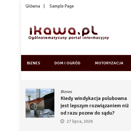
Skip
Główna
Sample Page
to
content
1kawa.pl
Ogólnotematyczny portal informacyjny
BIZNES
DOM I OGRÓD
MOTORYZACJA
Biznes
ją
Kiedy windykacja polubowna
by
jest lepszym rozwiązaniem niż
ć
od razu pozew do sądu?
27 lipca, 2026