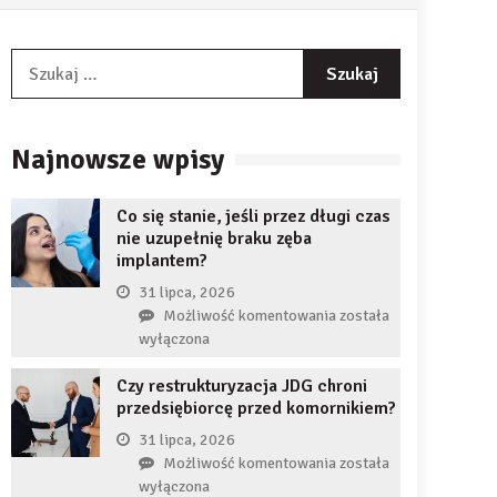
Szukaj:
Najnowsze wpisy
Co się stanie, jeśli przez długi czas
nie uzupełnię braku zęba
implantem?
31 lipca, 2026
Co
Możliwość komentowania
została
się
wyłączona
stanie,
Czy restrukturyzacja JDG chroni
jeśli
przedsiębiorcę przed komornikiem?
przez
długi
31 lipca, 2026
czas
Czy
Możliwość komentowania
została
nie
restrukturyzacja
wyłączona