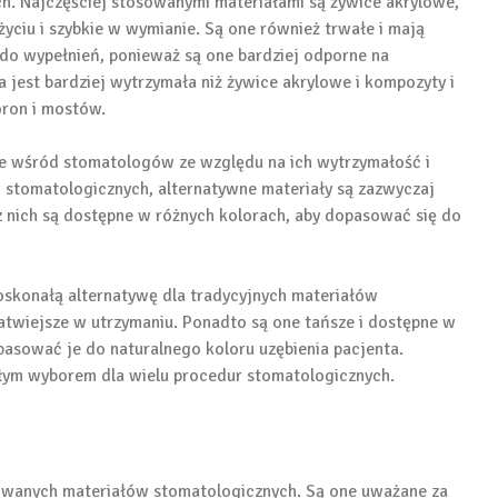
ch. Najczęściej stosowanymi materiałami są żywice akrylowe,
yciu i szybkie w wymianie. Są one również trwałe i mają
do wypełnień, ponieważ są one bardziej odporne na
 jest bardziej wytrzymała niż żywice akrylowe i kompozyty i
oron i mostów.
ne wśród stomatologów ze względu na ich wytrzymałość i
 stomatologicznych, alternatywne materiały są zazwyczaj
 z nich są dostępne w różnych kolorach, aby dopasować się do
oskonałą alternatywę dla tradycyjnych materiałów
łatwiejsze w utrzymaniu. Ponadto są one tańsze i dostępne w
asować je do naturalnego koloru uzębienia pacjenta.
łym wyborem dla wielu procedur stomatologicznych.
owanych materiałów stomatologicznych. Są one uważane za