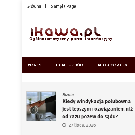
Skip
Główna
Sample Page
to
content
1kawa.pl
Ogólnotematyczny portal informacyjny
BIZNES
DOM I OGRÓD
MOTORYZACJA
Biznes
ją
Kiedy windykacja polubowna
by
jest lepszym rozwiązaniem niż
ć
od razu pozew do sądu?
27 lipca, 2026