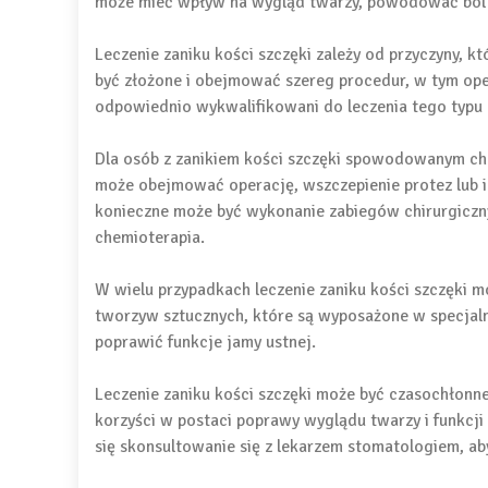
może mieć wpływ na wygląd twarzy, powodować ból i
Leczenie zaniku kości szczęki zależy od przyczyny,
być złożone i obejmować szereg procedur, w tym oper
odpowiednio wykwalifikowani do leczenia tego typu
Dla osób z zanikiem kości szczęki spowodowanym c
może obejmować operację, wszczepienie protez lub
konieczne może być wykonanie zabiegów chirurgiczn
chemioterapia.
W wielu przypadkach leczenie zaniku kości szczęki 
tworzyw sztucznych, które są wyposażone w specjal
poprawić funkcje jamy ustnej.
Leczenie zaniku kości szczęki może być czasochłonn
korzyści w postaci poprawy wyglądu twarzy i funkcji
się skonsultowanie się z lekarzem stomatologiem, ab