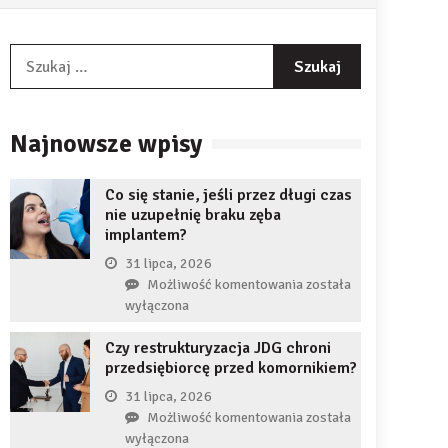
Szukaj:
Najnowsze wpisy
Co się stanie, jeśli przez długi czas
nie uzupełnię braku zęba
implantem?
31 lipca, 2026
Co
Możliwość komentowania
została
się
wyłączona
stanie,
Czy restrukturyzacja JDG chroni
jeśli
przedsiębiorcę przed komornikiem?
przez
długi
31 lipca, 2026
czas
Czy
Możliwość komentowania
została
nie
restrukturyzacja
wyłączona