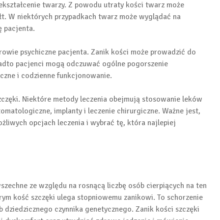
ekształcenie twarzy. Z powodu utraty kości twarz może
ałt. W niektórych przypadkach twarz może wyglądać na
 pacjenta.
rowie psychiczne pacjenta. Zanik kości może prowadzić do
Ponadto pacjenci mogą odczuwać ogólne pogorszenie
czne i codzienne funkcjonowanie.
 szczęki. Niektóre metody leczenia obejmują stosowanie leków
matologiczne, implanty i leczenie chirurgiczne. Ważne jest,
iwych opcjach leczenia i wybrać tę, która najlepiej
szechne ze względu na rosnącą liczbę osób cierpiących na ten
órym kość szczęki ulega stopniowemu zanikowi. To schorzenie
 dziedzicznego czynnika genetycznego. Zanik kości szczęki