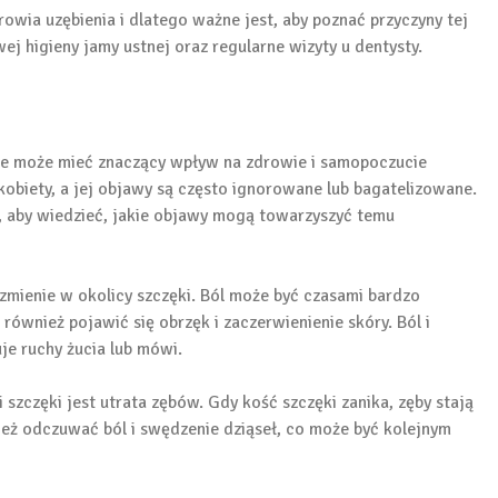
owia uzębienia i dlatego ważne jest, aby poznać przyczyny tej
j higieny jamy ustnej oraz regularne wizyty u dentysty.
óre może mieć znaczący wpływ na zdrowie i samopoczucie
obiety, a jej objawy są często ignorowane lub bagatelizowane.
 aby wiedzieć, jakie objawy mogą towarzyszyć temu
zmienie w okolicy szczęki. Ból może być czasami bardzo
również pojawić się obrzęk i zaczerwienienie skóry. Ból i
uje ruchy żucia lub mówi.
zczęki jest utrata zębów. Gdy kość szczęki zanika, zęby stają
ież odczuwać ból i swędzenie dziąseł, co może być kolejnym