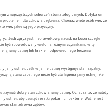
dnym z najczęstszych schorzeń stomatologicznych. Dotyka on
m problemem dla zdrowia uzębienia. Chociaż wiele osób wie, że
o wie, jakie są jego przyczyny.
ryz. Jeśli zgryz jest nieprawidłowy, nacisk na kości szczęki
że być spowodowany wieloma różnymi czynnikami, w tym
gieną jamy ustnej lub brakiem odpowiedniego leczenia
lny jamy ustnej. Jeśli w jamie ustnej występuje stan zapalny,
yczyną stanu zapalnego może być zła higiena jamy ustnej, złe
 utrzymać dobry stan zdrowia jamy ustnej. Oznacza to, że należy
amy ustnej, aby usunąć resztki pokarmu i bakterie. Ważne jest
olować stan zdrowia zębów.