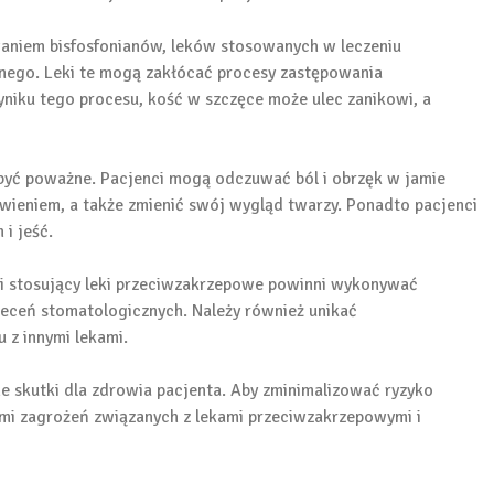
aniem bisfosfonianów, leków stosowanych w leczeniu
nego. Leki te mogą zakłócać procesy zastępowania
iku tego procesu, kość w szczęce może ulec zanikowi, a
być poważne. Pacjenci mogą odczuwać ból i obrzęk w jamie
ówieniem, a także zmienić swój wygląd twarzy. Ponadto pacjenci
i jeść.
ci stosujący leki przeciwzakrzepowe powinni wykonywać
leceń stomatologicznych. Należy również unikać
 z innymi lekami.
 skutki dla zdrowia pacjenta. Aby zminimalizować ryzyko
omi zagrożeń związanych z lekami przeciwzakrzepowymi i