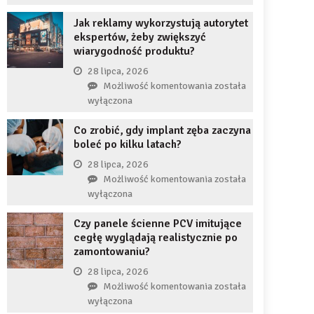
uzupełnię
JDG
braku
Jak reklamy wykorzystują autorytet
chroni
zęba
ekspertów, żeby zwiększyć
przedsiębiorcę
implantem?
wiarygodność produktu?
przed
komornikiem?
28 lipca, 2026
Jak
Możliwość komentowania
została
reklamy
wyłączona
wykorzystują
Co zrobić, gdy implant zęba zaczyna
autorytet
boleć po kilku latach?
ekspertów,
żeby
28 lipca, 2026
zwiększyć
Co
Możliwość komentowania
została
wiarygodność
zrobić,
wyłączona
produktu?
gdy
Czy panele ścienne PCV imitujące
implant
cegłę wyglądają realistycznie po
zęba
zamontowaniu?
zaczyna
boleć
28 lipca, 2026
po
Czy
Możliwość komentowania
została
kilku
panele
wyłączona
latach?