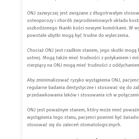
ONJ zazwyczaj jest związane z długotrwałym stosow
osteoporozy i chorób zwyrodnieniowych układu kost
uszkodzonego tkanki kości nowymi komórkami. W wyn
powstałe ubytki mogą być trudne do wyleczenia.
Chociaż ONJ jest rzadkim stanem, jego skutki mogą 
ustnej. Mogą także mieć trudności z połykaniem i m
cierpiący na ONJ mogą mieć trudności z oddychaniem 
Aby zminimalizować ryzyko wystąpienia ONJ, pacjen
regularne badania dentystyczne i stosować się do za
przedawkowania leków i stosowania ich w połączeniu
ONJ jest poważnym stanem, który może mieć poważne
wystąpienia tego stanu, pacjenci powinni być świad
stosować się do zaleceń stomatologicznych.