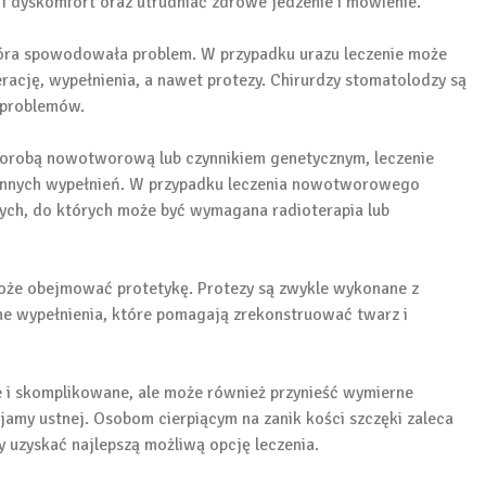
 dyskomfort oraz utrudniać zdrowe jedzenie i mówienie.
 która spowodowała problem. W przypadku urazu leczenie może
ację, wypełnienia, a nawet protezy. Chirurdzy stomatolodzy są
 problemów.
horobą nowotworową lub czynnikiem genetycznym, leczenie
 innych wypełnień. W przypadku leczenia nowotworowego
ych, do których może być wymagana radioterapia lub
może obejmować protetykę. Protezy są zwykle wykonane z
ne wypełnienia, które pomagają zrekonstruować twarz i
e i skomplikowane, ale może również przynieść wymierne
 jamy ustnej. Osobom cierpiącym na zanik kości szczęki zaleca
y uzyskać najlepszą możliwą opcję leczenia.