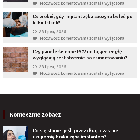
przed
Jak
Możliwość komentowania
została wyłączona
implantem?
komornikiem?
reklamy
Co zrobić, gdy implant zęba zaczyna boleć po
wykorzystują
kilku latach?
autorytet
ekspertów,
28 lipca, 2026
żeby
Co
Możliwość komentowania
została wyłączona
zwiększyć
zrobić,
wiarygodność
Czy panele ścienne PCV imitujące cegłę
gdy
produktu?
wyglądają realistycznie po zamontowaniu?
implant
zęba
28 lipca, 2026
zaczyna
Czy
Możliwość komentowania
została wyłączona
boleć
panele
po
ścienne
kilku
PCV
latach?
imitujące
cegłę
wyglądają
Koniecznie zobacz
realistycznie
po
Co się stanie, jeśli przez długi czas nie
zamontowaniu?
uzupełnię braku zęba implantem?