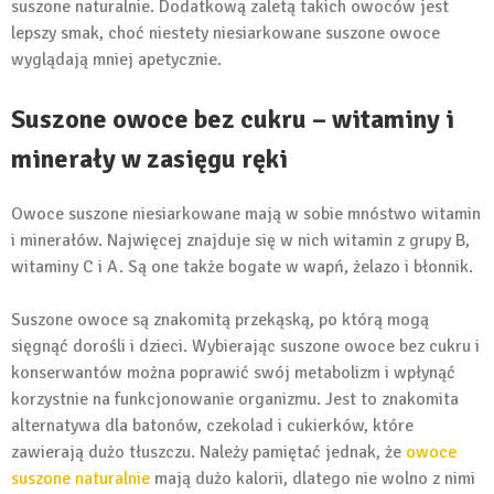
suszone naturalnie. Dodatkową zaletą takich owoców jest
lepszy smak, choć niestety niesiarkowane suszone owoce
wyglądają mniej apetycznie.
Suszone owoce bez cukru – witaminy i
minerały w zasięgu ręki
Owoce suszone niesiarkowane mają w sobie mnóstwo witamin
i minerałów. Najwięcej znajduje się w nich witamin z grupy B,
witaminy C i A. Są one także bogate w wapń, żelazo i błonnik.
Suszone owoce są znakomitą przekąską, po którą mogą
sięgnąć dorośli i dzieci. Wybierając suszone owoce bez cukru i
konserwantów można poprawić swój metabolizm i wpłynąć
korzystnie na funkcjonowanie organizmu. Jest to znakomita
alternatywa dla batonów, czekolad i cukierków, które
zawierają dużo tłuszczu. Należy pamiętać jednak, że
owoce
suszone naturalnie
mają dużo kalorii, dlatego nie wolno z nimi