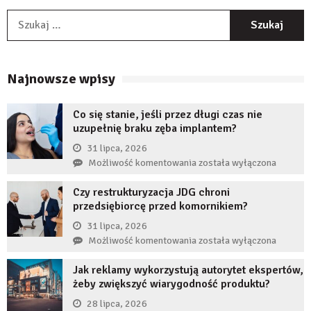
S
Najnowsze wpisy
Co się stanie, jeśli przez długi czas nie
uzupełnię braku zęba implantem?
31 lipca, 2026
Co
Możliwość komentowania
została wyłączona
się
Czy restrukturyzacja JDG chroni
stanie,
przedsiębiorcę przed komornikiem?
jeśli
przez
31 lipca, 2026
długi
Czy
Możliwość komentowania
została wyłączona
czas
restrukturyzacja
nie
Jak reklamy wykorzystują autorytet ekspertów,
JDG
uzupełnię
żeby zwiększyć wiarygodność produktu?
chroni
braku
przedsiębiorcę
28 lipca, 2026
zęba