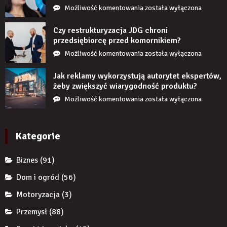
Co
Możliwość komentowania
została wyłączona
się
stanie,
Czy restrukturyzacja JDG chroni
jeśli
przedsiębiorcę przed komornikiem?
przez
Czy
Możliwość komentowania
została wyłączona
długi
restrukturyzacja
czas
JDG
Jak reklamy wykorzystują autorytet ekspertów,
nie
chroni
żeby zwiększyć wiarygodność produktu?
uzupełnię
przedsiębiorcę
Jak
Możliwość komentowania
została wyłączona
braku
przed
reklamy
zęba
komornikiem?
wykorzystują
implantem?
autorytet
Kategorie
ekspertów,
żeby
Biznes
(91)
zwiększyć
wiarygodność
Dom i ogród
(56)
produktu?
Motoryzacja
(3)
Przemysł
(88)