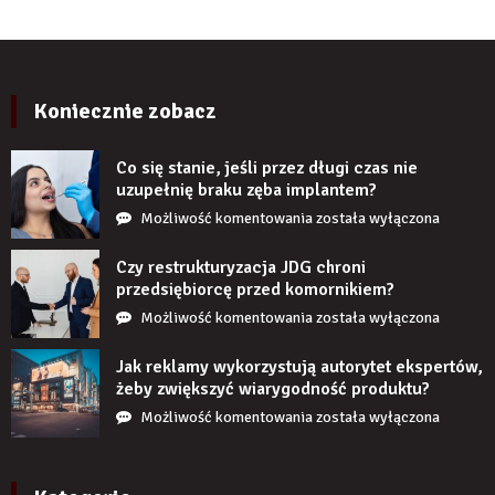
po
ścienne
kilku
PCV
latach?
imitujące
cegłę
wyglądają
Koniecznie zobacz
realistycznie
po
Co się stanie, jeśli przez długi czas nie
zamontowaniu?
uzupełnię braku zęba implantem?
Co
Możliwość komentowania
została wyłączona
się
stanie,
Czy restrukturyzacja JDG chroni
jeśli
przedsiębiorcę przed komornikiem?
przez
Czy
Możliwość komentowania
została wyłączona
długi
restrukturyzacja
czas
JDG
Jak reklamy wykorzystują autorytet ekspertów,
nie
chroni
żeby zwiększyć wiarygodność produktu?
uzupełnię
przedsiębiorcę
Jak
Możliwość komentowania
została wyłączona
braku
przed
reklamy
zęba
komornikiem?
wykorzystują
implantem?
autorytet