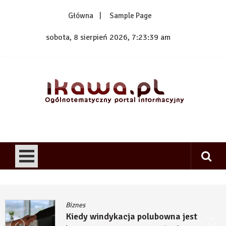
Skip
Główna
Sample Page
to
content
sobota, 8 sierpień 2026, 7:23:40 am
1kawa.pl
Ogólnotematyczny portal informacyjny
Biznes
wna jest
Kiedy budowa inwestycj