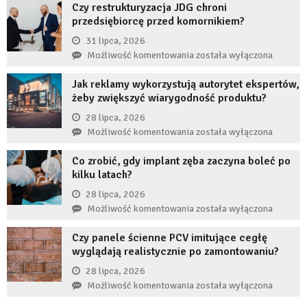
Czy restrukturyzacja JDG chroni
stanie,
przedsiębiorcę przed komornikiem?
jeśli
przez
31 lipca, 2026
długi
Czy
Możliwość komentowania
została wyłączona
czas
restrukturyzacja
nie
Jak reklamy wykorzystują autorytet ekspertów,
JDG
uzupełnię
żeby zwiększyć wiarygodność produktu?
chroni
braku
przedsiębiorcę
28 lipca, 2026
zęba
przed
Jak
Możliwość komentowania
została wyłączona
implantem?
komornikiem?
reklamy
Co zrobić, gdy implant zęba zaczyna boleć po
wykorzystują
kilku latach?
autorytet
ekspertów,
28 lipca, 2026
żeby
Co
Możliwość komentowania
została wyłączona
zwiększyć
zrobić,
wiarygodność
Czy panele ścienne PCV imitujące cegłę
gdy
produktu?
wyglądają realistycznie po zamontowaniu?
implant
zęba
28 lipca, 2026
zaczyna
Czy
Możliwość komentowania
została wyłączona
boleć
panele