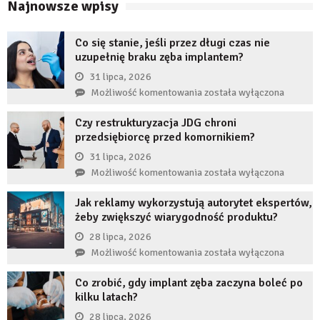
Najnowsze wpisy
Co się stanie, jeśli przez długi czas nie
uzupełnię braku zęba implantem?
31 lipca, 2026
Co
Możliwość komentowania
została wyłączona
się
Czy restrukturyzacja JDG chroni
stanie,
przedsiębiorcę przed komornikiem?
jeśli
przez
31 lipca, 2026
długi
Czy
Możliwość komentowania
została wyłączona
czas
restrukturyzacja
nie
Jak reklamy wykorzystują autorytet ekspertów,
JDG
uzupełnię
żeby zwiększyć wiarygodność produktu?
chroni
braku
przedsiębiorcę
28 lipca, 2026
zęba
przed
Jak
Możliwość komentowania
została wyłączona
implantem?
komornikiem?
reklamy
Co zrobić, gdy implant zęba zaczyna boleć po
wykorzystują
kilku latach?
autorytet
ekspertów,
28 lipca, 2026