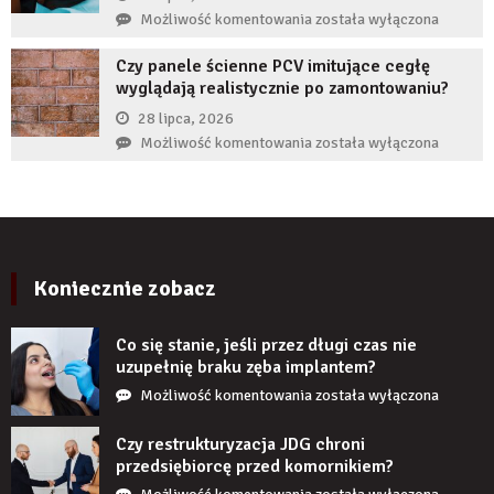
żeby
Co
Możliwość komentowania
została wyłączona
zwiększyć
zrobić,
wiarygodność
Czy panele ścienne PCV imitujące cegłę
gdy
produktu?
wyglądają realistycznie po zamontowaniu?
implant
zęba
28 lipca, 2026
zaczyna
Czy
Możliwość komentowania
została wyłączona
boleć
panele
po
ścienne
kilku
PCV
latach?
imitujące
cegłę
wyglądają
Koniecznie zobacz
realistycznie
po
Co się stanie, jeśli przez długi czas nie
zamontowaniu?
uzupełnię braku zęba implantem?
Co
Możliwość komentowania
została wyłączona
się
stanie,
Czy restrukturyzacja JDG chroni
jeśli
przedsiębiorcę przed komornikiem?
przez
Czy