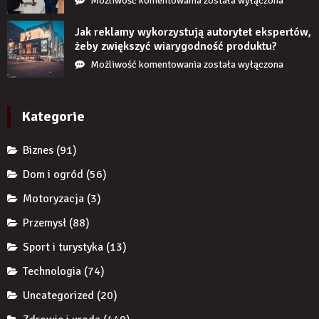
Możliwość komentowania
została wyłączona
długi
restrukturyzacja
czas
JDG
Jak reklamy wykorzystują autorytet ekspertów,
nie
chroni
żeby zwiększyć wiarygodność produktu?
uzupełnię
przedsiębiorcę
Jak
Możliwość komentowania
została wyłączona
braku
przed
reklamy
zęba
komornikiem?
wykorzystują
implantem?
autorytet
Kategorie
ekspertów,
żeby
Biznes
(91)
zwiększyć
wiarygodność
Dom i ogród
(56)
produktu?
Motoryzacja
(3)
Przemysł
(88)
Sport i turystyka
(13)
Technologia
(74)
Uncategorized
(20)