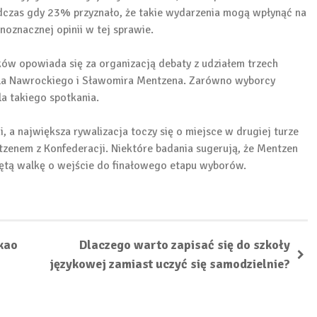
 podczas gdy 23% przyznało, że takie wydarzenia mogą wpłynąć na
oznacznej opinii w tej sprawie.​
ów opowiada się za organizacją debaty z udziałem trzech
la Nawrockiego i Sławomira Mentzena. Zarówno wyborcy
la takiego spotkania.​
 a największa rywalizacja toczy się o miejsce w drugiej turze
enem z Konfederacji. Niektóre badania sugerują, że Mentzen
iętą walkę o wejście do finałowego etapu wyborów.
kao
Dlaczego warto zapisać się do szkoły
językowej zamiast uczyć się samodzielnie?