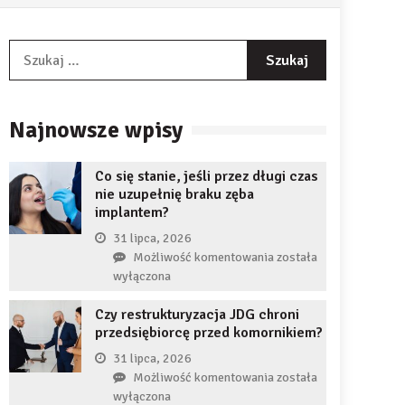
Szukaj:
Najnowsze wpisy
Co się stanie, jeśli przez długi czas
nie uzupełnię braku zęba
implantem?
31 lipca, 2026
Co
Możliwość komentowania
została
się
wyłączona
stanie,
Czy restrukturyzacja JDG chroni
jeśli
przedsiębiorcę przed komornikiem?
przez
długi
31 lipca, 2026
czas
Czy
Możliwość komentowania
została
nie
restrukturyzacja
wyłączona