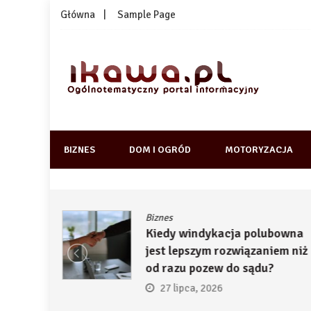
Skip
Główna
Sample Page
to
content
1kawa.pl
Ogólnotematyczny portal informacyjny
BIZNES
DOM I OGRÓD
MOTORYZACJA
Biznes
ją
Kiedy windykacja polubowna
by
jest lepszym rozwiązaniem niż
ć
od razu pozew do sądu?
27 lipca, 2026