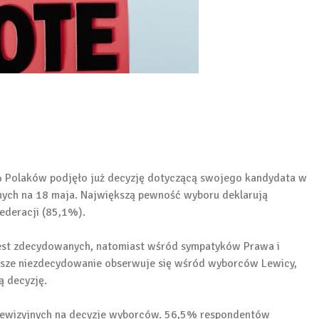
 Polaków podjęło już decyzję dotyczącą swojego kandydata w
ych na 18 maja. Największą pewność wyboru deklarują
ederacji (85,1%).​
jest zdecydowanych, natomiast wśród sympatyków Prawa i
ksze niezdecydowanie obserwuje się wśród wyborców Lewicy,
 decyzję.​
elewizyjnych na decyzje wyborców. 56,5% respondentów