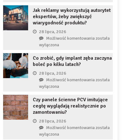
uzupełnię
JDG
braku
Jak reklamy wykorzystują autorytet
chroni
zęba
ekspertów, żeby zwiększyć
przedsiębiorcę
implantem?
wiarygodność produktu?
przed
komornikiem?
28 lipca, 2026
Jak
Możliwość komentowania
została
reklamy
wyłączona
wykorzystują
Co zrobić, gdy implant zęba zaczyna
autorytet
boleć po kilku latach?
ekspertów,
żeby
28 lipca, 2026
zwiększyć
Co
Możliwość komentowania
została
wiarygodność
zrobić,
wyłączona
produktu?
gdy
Czy panele ścienne PCV imitujące
implant
cegłę wyglądają realistycznie po
zęba
zamontowaniu?
zaczyna
boleć
28 lipca, 2026
po
Czy
Możliwość komentowania
została
kilku
panele
wyłączona
latach?