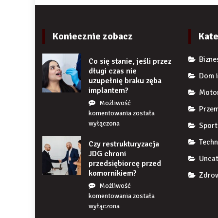
Koniecznie zobacz
Kate
Bizne
Co się stanie, jeśli przez
długi czas nie
Dom i
uzupełnię braku zęba
implantem?
Moto
Możliwość
Przem
Co
komentowania
została
się
wyłączona
Sport
stanie,
Techn
Czy restrukturyzacja
jeśli
JDG chroni
przez
Uncat
przedsiębiorcę przed
długi
komornikiem?
czas
Zdrow
nie
Możliwość
uzupełnię
Czy
komentowania
została
braku
restrukturyzacja
wyłączona
zęba
JDG