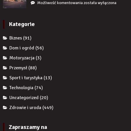
przedsiębiorcę
Jak
Możliwość komentowania
została wyłączona
braku
przed
reklamy
zęba
komornikiem?
wykorzystują
implantem?
autorytet
Kategorie
ekspertów,
żeby
Biznes
(91)
zwiększyć
wiarygodność
Dom i ogród
(56)
produktu?
Motoryzacja
(3)
Przemysł
(88)
Sport i turystyka
(13)
Technologia
(74)
Uncategorized
(20)
Zdrowie i uroda
(449)
Zapraszamy na