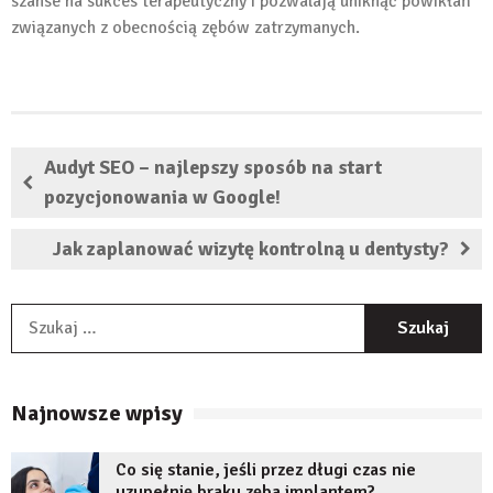
szanse na sukces terapeutyczny i pozwalają uniknąć powikłań
związanych z obecnością zębów zatrzymanych.
Audyt SEO – najlepszy sposób na start
pozycjonowania w Google!
Jak zaplanować wizytę kontrolną u dentysty?
S
Najnowsze wpisy
Co się stanie, jeśli przez długi czas nie
uzupełnię braku zęba implantem?