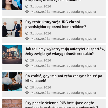
31 lipca, 2026
Co
Możliwość komentowania
została wyłączona
się
Czy restrukturyzacja JDG chroni
stanie,
przedsiębiorcę przed komornikiem?
jeśli
przez
31 lipca, 2026
długi
Czy
Możliwość komentowania
została wyłączona
czas
restrukturyzacja
nie
Jak reklamy wykorzystują autorytet ekspertów,
JDG
uzupełnię
żeby zwiększyć wiarygodność produktu?
chroni
braku
przedsiębiorcę
28 lipca, 2026
zęba
przed
Jak
Możliwość komentowania
została wyłączona
implantem?
komornikiem?
reklamy
Co zrobić, gdy implant zęba zaczyna boleć po
wykorzystują
kilku latach?
autorytet
ekspertów,
28 lipca, 2026
żeby
Co
Możliwość komentowania
została wyłączona
zwiększyć
zrobić,
wiarygodność
Czy panele ścienne PCV imitujące cegłę
gdy
produktu?
wyglądają realistycznie po zamontowaniu?
implant