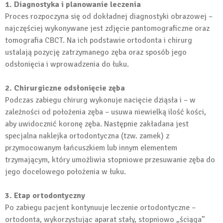
1. Diagnostyka i planowanie leczenia
Proces rozpoczyna się od dokładnej diagnostyki obrazowej –
najczęściej wykonywane jest zdjęcie pantomograficzne oraz
tomografia CBCT. Na ich podstawie ortodonta i chirurg
ustalają pozycję zatrzymanego zęba oraz sposób jego
odsłonięcia i wprowadzenia do łuku.
2. Chirurgiczne odsłonięcie zęba
Podczas zabiegu chirurg wykonuje nacięcie dziąsła i – w
zależności od położenia zęba – usuwa niewielką ilość kości,
aby uwidocznić koronę zęba. Następnie zakładana jest
specjalna naklejka ortodontyczna (tzw. zamek) z
przymocowanym łańcuszkiem lub innym elementem
trzymającym, który umożliwia stopniowe przesuwanie zęba do
jego docelowego położenia w łuku.
3. Etap ortodontyczny
Po zabiegu pacjent kontynuuje leczenie ortodontyczne –
ortodonta, wykorzystując aparat stały, stopniowo „ściąga”