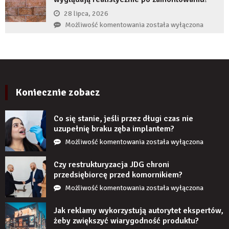
zęba
28 lipca, 2026
zaczyna
Czy
Możliwość komentowania
została wyłączona
boleć
panele
po
ścienne
kilku
PCV
latach?
imitujące
cegłę
wyglądają
Koniecznie zobacz
realistycznie
po
Co się stanie, jeśli przez długi czas nie
zamontowaniu?
uzupełnię braku zęba implantem?
Co
Możliwość komentowania
została wyłączona
się
stanie,
Czy restrukturyzacja JDG chroni
jeśli
przedsiębiorcę przed komornikiem?
przez
Czy
Możliwość komentowania
została wyłączona
długi
restrukturyzacja
czas
JDG
Jak reklamy wykorzystują autorytet ekspertów,
nie
chroni
żeby zwiększyć wiarygodność produktu?
uzupełnię