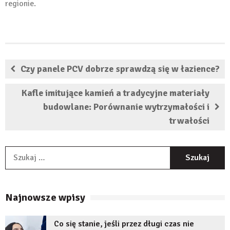
regionie.
Czy panele PCV dobrze sprawdzą się w łazience?
Kafle imitujące kamień a tradycyjne materiały
budowlane: Porównanie wytrzymałości i
trwałości
S
Najnowsze wpisy
Co się stanie, jeśli przez długi czas nie