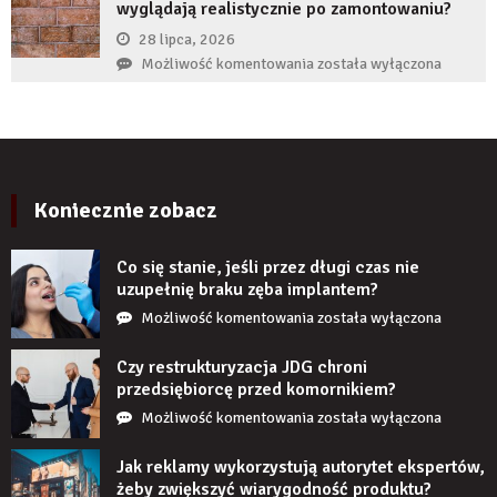
produktu?
wyglądają realistycznie po zamontowaniu?
implant
zęba
28 lipca, 2026
zaczyna
Czy
Możliwość komentowania
została wyłączona
boleć
panele
po
ścienne
kilku
PCV
latach?
imitujące
cegłę
wyglądają
Koniecznie zobacz
realistycznie
po
Co się stanie, jeśli przez długi czas nie
zamontowaniu?
uzupełnię braku zęba implantem?
Co
Możliwość komentowania
została wyłączona
się
stanie,
Czy restrukturyzacja JDG chroni
jeśli
przedsiębiorcę przed komornikiem?
przez
Czy
Możliwość komentowania
została wyłączona
długi
restrukturyzacja
czas
JDG
Jak reklamy wykorzystują autorytet ekspertów,
nie
chroni
żeby zwiększyć wiarygodność produktu?