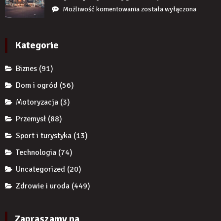
uzupełnię
przedsiębiorcę
Jak
Możliwość komentowania
została wyłączona
braku
przed
reklamy
zęba
komornikiem?
wykorzystują
implantem?
autorytet
Kategorie
ekspertów,
żeby
Biznes
(91)
zwiększyć
wiarygodność
Dom i ogród
(56)
produktu?
Motoryzacja
(3)
Przemysł
(88)
Sport i turystyka
(13)
Technologia
(74)
Uncategorized
(20)
Zdrowie i uroda
(449)
Zapraszamy na