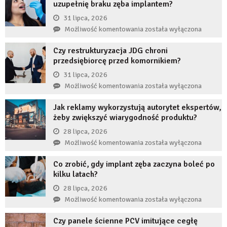
uzupełnię braku zęba implantem?
31 lipca, 2026
Co
Możliwość komentowania
została wyłączona
się
Czy restrukturyzacja JDG chroni
stanie,
przedsiębiorcę przed komornikiem?
jeśli
przez
31 lipca, 2026
długi
Czy
Możliwość komentowania
została wyłączona
czas
restrukturyzacja
nie
Jak reklamy wykorzystują autorytet ekspertów,
JDG
uzupełnię
żeby zwiększyć wiarygodność produktu?
chroni
braku
przedsiębiorcę
28 lipca, 2026
zęba
przed
Jak
Możliwość komentowania
została wyłączona
implantem?
komornikiem?
reklamy
Co zrobić, gdy implant zęba zaczyna boleć po
wykorzystują
kilku latach?
autorytet
ekspertów,
28 lipca, 2026
żeby
Co
Możliwość komentowania
została wyłączona
zwiększyć
zrobić,
wiarygodność
Czy panele ścienne PCV imitujące cegłę
gdy