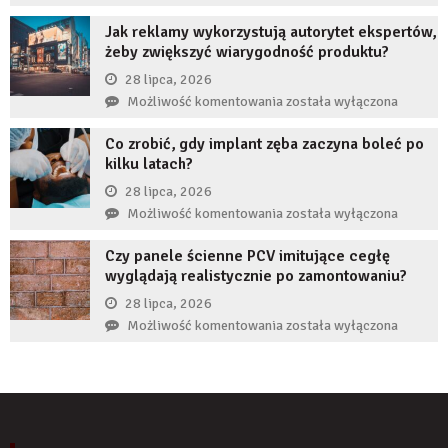
czas
restrukturyzacja
nie
Jak reklamy wykorzystują autorytet ekspertów,
JDG
uzupełnię
żeby zwiększyć wiarygodność produktu?
chroni
braku
przedsiębiorcę
28 lipca, 2026
zęba
przed
Jak
Możliwość komentowania
została wyłączona
implantem?
komornikiem?
reklamy
Co zrobić, gdy implant zęba zaczyna boleć po
wykorzystują
kilku latach?
autorytet
ekspertów,
28 lipca, 2026
żeby
Co
Możliwość komentowania
została wyłączona
zwiększyć
zrobić,
wiarygodność
Czy panele ścienne PCV imitujące cegłę
gdy
produktu?
wyglądają realistycznie po zamontowaniu?
implant
zęba
28 lipca, 2026
zaczyna
Czy
Możliwość komentowania
została wyłączona
boleć
panele
po
ścienne
kilku
PCV
latach?
imitujące
cegłę