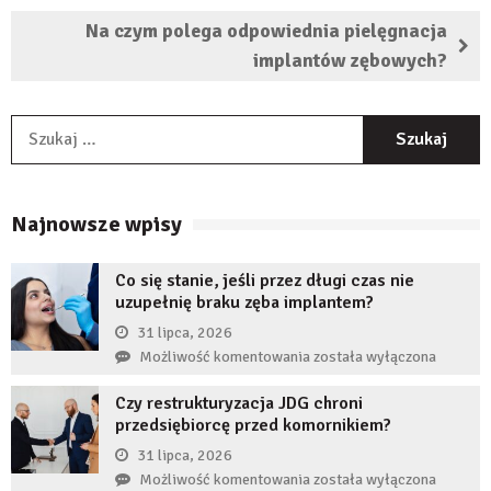
Na czym polega odpowiednia pielęgnacja
implantów zębowych?
S
Najnowsze wpisy
Co się stanie, jeśli przez długi czas nie
uzupełnię braku zęba implantem?
31 lipca, 2026
Co
Możliwość komentowania
została wyłączona
się
Czy restrukturyzacja JDG chroni
stanie,
przedsiębiorcę przed komornikiem?
jeśli
przez
31 lipca, 2026
długi
Czy
Możliwość komentowania
została wyłączona