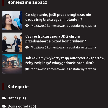
wyglądają
Koniecznie zobacz
realistycznie
po
Co się stanie, jeśli przez długi czas nie
zamontowaniu?
uzupełnię braku zęba implantem?
Co
Możliwość komentowania
została wyłączona
się
stanie,
Czy restrukturyzacja JDG chroni
jeśli
przedsiębiorcę przed komornikiem?
przez
Czy
Możliwość komentowania
została wyłączona
długi
restrukturyzacja
czas
JDG
Jak reklamy wykorzystują autorytet ekspertów,
nie
chroni
żeby zwiększyć wiarygodność produktu?
uzupełnię
przedsiębiorcę
Jak
Możliwość komentowania
została wyłączona
braku
przed
reklamy
zęba
komornikiem?
wykorzystują
implantem?
autorytet
Kategorie
ekspertów,
żeby
Biznes
(91)
zwiększyć
wiarygodność
Dom i ogród
(56)