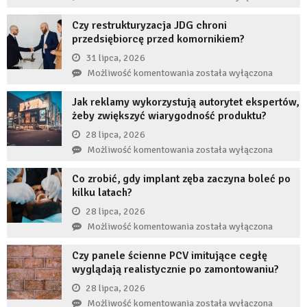
się
Czy restrukturyzacja JDG chroni
stanie,
przedsiębiorcę przed komornikiem?
jeśli
przez
31 lipca, 2026
długi
Czy
Możliwość komentowania
została wyłączona
czas
restrukturyzacja
nie
Jak reklamy wykorzystują autorytet ekspertów,
JDG
uzupełnię
żeby zwiększyć wiarygodność produktu?
chroni
braku
przedsiębiorcę
28 lipca, 2026
zęba
przed
Jak
Możliwość komentowania
została wyłączona
implantem?
komornikiem?
reklamy
Co zrobić, gdy implant zęba zaczyna boleć po
wykorzystują
kilku latach?
autorytet
ekspertów,
28 lipca, 2026
żeby
Co
Możliwość komentowania
została wyłączona
zwiększyć
zrobić,
wiarygodność
Czy panele ścienne PCV imitujące cegłę
gdy
produktu?
wyglądają realistycznie po zamontowaniu?
implant
zęba
28 lipca, 2026
zaczyna
Czy
Możliwość komentowania
została wyłączona