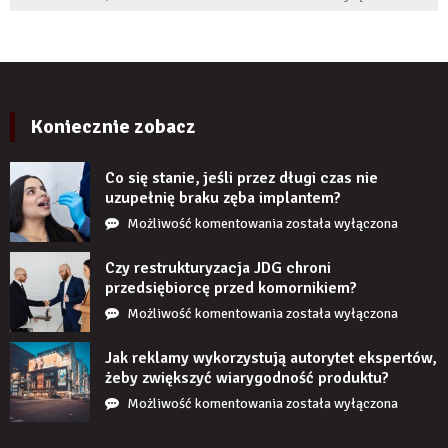
boleć
panele
po
ścienne
kilku
PCV
latach?
imitujące
cegłę
wyglądają
Koniecznie zobacz
realistycznie
po
Co się stanie, jeśli przez długi czas nie
zamontowaniu?
uzupełnię braku zęba implantem?
Co
Możliwość komentowania
została wyłączona
się
stanie,
Czy restrukturyzacja JDG chroni
jeśli
przedsiębiorcę przed komornikiem?
przez
Czy
Możliwość komentowania
została wyłączona
długi
restrukturyzacja
czas
JDG
Jak reklamy wykorzystują autorytet ekspertów,
nie
chroni
żeby zwiększyć wiarygodność produktu?
uzupełnię
przedsiębiorcę
Jak
Możliwość komentowania
została wyłączona
braku
przed
reklamy
zęba
komornikiem?
wykorzystują