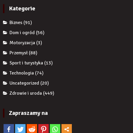
implantem?
autorytet
Kategorie
ekspertów,
żeby
Biznes
(91)
zwiększyć
wiarygodność
Dom i ogród
(56)
produktu?
Motoryzacja
(3)
Przemysł
(88)
Sport i turystyka
(13)
Technologia
(74)
Uncategorized
(20)
Zdrowie i uroda
(449)
Zapraszamy na