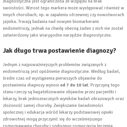
diagnostyczna jest ograniczona ze względu na brak
swoistości. Wzrost tego markera może występować również w
innych chorobach, np. w zapaleniu otrzewnej czy nowotworach
jajnika. Trwają badania nad nowymi biomarkerami
endometriozy, jednak na chwilę obecną żaden z nich nie został
zatwierdzony jako wiarygodne narzędzie diagnostyczne.
Jak długo trwa postawienie diagnozy?
Jednym z najpoważniejszych problemów związanych z
endometriozą jest opóźnienie diagnostyczne. Według badań,
średni czas od wystąpienia pierwszych objawów do
postawienia diagnozy wynosi
od 7 do 10 lat
. Przyczyną tego
stanu rzeczy są bagatelizowanie objawów przez pacjentki i
lekarzy, brak jednoznacznych wyników badań obrazowych oraz
złożoność samej choroby. Zwiększanie świadomości
społecznej i edukacja wśród lekarzy podstawowej opieki
zdrowotnej mogą przyczynić się do wcześniejszego
rozpoznawania choroby i szybszego rozpoczęcia leczenia.