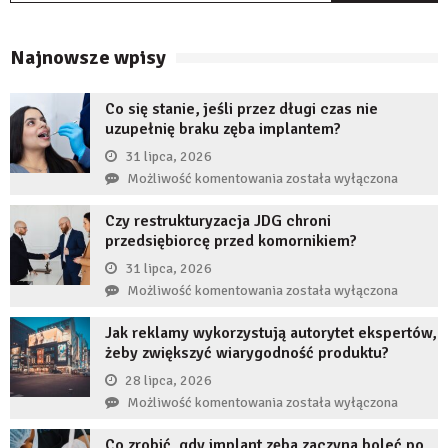
Najnowsze wpisy
Co się stanie, jeśli przez długi czas nie
uzupełnię braku zęba implantem?
31 lipca, 2026
Co
Możliwość komentowania
została wyłączona
się
Czy restrukturyzacja JDG chroni
stanie,
przedsiębiorcę przed komornikiem?
jeśli
przez
31 lipca, 2026
długi
Czy
Możliwość komentowania
została wyłączona
czas
restrukturyzacja
nie
Jak reklamy wykorzystują autorytet ekspertów,
JDG
uzupełnię
żeby zwiększyć wiarygodność produktu?
chroni
braku
przedsiębiorcę
28 lipca, 2026
zęba
przed
Jak
Możliwość komentowania
została wyłączona
implantem?
komornikiem?
reklamy
Co zrobić, gdy implant zęba zaczyna boleć po
wykorzystują