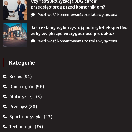
stanie,
Czy restrukturyzacja JDG chroni
jeśli
przedsiębiorcę przed komornikiem?
przez
Czy
Możliwość komentowania
została wyłączona
długi
restrukturyzacja
czas
JDG
Jak reklamy wykorzystują autorytet ekspertów,
nie
chroni
żeby zwiększyć wiarygodność produktu?
uzupełnię
przedsiębiorcę
Jak
Możliwość komentowania
została wyłączona
braku
przed
reklamy
zęba
komornikiem?
wykorzystują
implantem?
autorytet
Kategorie
ekspertów,
żeby
Biznes
(91)
zwiększyć
wiarygodność
Dom i ogród
(56)
produktu?
Motoryzacja
(3)
Przemysł
(88)
Sport i turystyka
(13)
Technologia
(74)