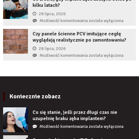
kilku latach?
autorytet
ekspertów,
28 lipca, 2026
żeby
Co
Możliwość komentowania
została wyłączona
zwiększyć
zrobić,
wiarygodność
Czy panele ścienne PCV imitujące cegłę
gdy
produktu?
wyglądają realistycznie po zamontowaniu?
implant
zęba
28 lipca, 2026
zaczyna
Czy
Możliwość komentowania
została wyłączona
boleć
panele
po
ścienne
kilku
PCV
latach?
imitujące
cegłę
wyglądają
Koniecznie zobacz
realistycznie
po
Co się stanie, jeśli przez długi czas nie
zamontowaniu?
uzupełnię braku zęba implantem?
Co
Możliwość komentowania
została wyłączona
się