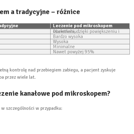
m a tradycyjne – różnice
adycyjne
Leczenie pod mikroskopem
Doskonała, dzięki powiększeniu i oświetleniu
Bardzo wysoka
Wysoka
Minimalne
Nawet powyżej 95%
łną kontrolę nad przebiegiem zabiegu, a pacjent zyskuje
 przez wiele lat.
eczenie kanałowe pod mikroskopem?
 w szczególności w przypadku: