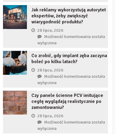
uzupełnię
JDG
braku
Jak reklamy wykorzystują autorytet
chroni
zęba
ekspertów, żeby zwiększyć
przedsiębiorcę
implantem?
wiarygodność produktu?
przed
komornikiem?
28 lipca, 2026
Jak
Możliwość komentowania
została
reklamy
wyłączona
wykorzystują
Co zrobić, gdy implant zęba zaczyna
autorytet
boleć po kilku latach?
ekspertów,
żeby
28 lipca, 2026
zwiększyć
Co
Możliwość komentowania
została
wiarygodność
zrobić,
wyłączona
produktu?
gdy
Czy panele ścienne PCV imitujące
implant
cegłę wyglądają realistycznie po
zęba
zamontowaniu?
zaczyna
boleć
28 lipca, 2026
po
Czy
Możliwość komentowania
została
kilku
panele
wyłączona
latach?