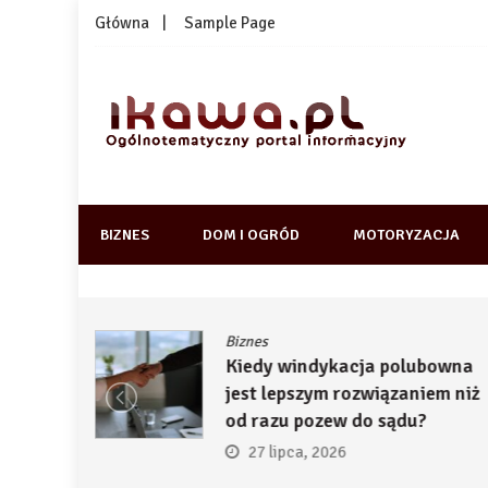
Skip
Główna
Sample Page
to
content
1kawa.pl
Ogólnotematyczny portal informacyjny
BIZNES
DOM I OGRÓD
MOTORYZACJA
Biznes
ją
Kiedy windykacja polubowna
by
jest lepszym rozwiązaniem niż
ć
od razu pozew do sądu?
27 lipca, 2026