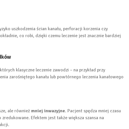
yko uszkodzenia ścian kanału, perforacji korzenia czy
ładnie, co robi, dzięki czemu leczenie jest znacznie bardziej
adków
tórych klasyczne leczenie zawodzi – na przykład przy
ienia zarośniętego kanału lub powtórnego leczenia kanałowego
sze, ale również
mniej inwazyjne
. Pacjent spędza mniej czasu
co zredukowane. Efektem jest także większa szansa na
kcji.