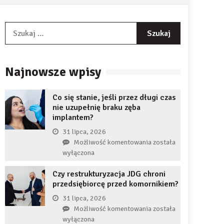
Szukaj:
Najnowsze wpisy
Co się stanie, jeśli przez długi czas
nie uzupełnię braku zęba
implantem?
31 lipca, 2026
Co
Możliwość komentowania
została
się
wyłączona
stanie,
Czy restrukturyzacja JDG chroni
jeśli
przedsiębiorcę przed komornikiem?
przez
długi
31 lipca, 2026
czas
Czy
Możliwość komentowania
została
nie
restrukturyzacja
wyłączona