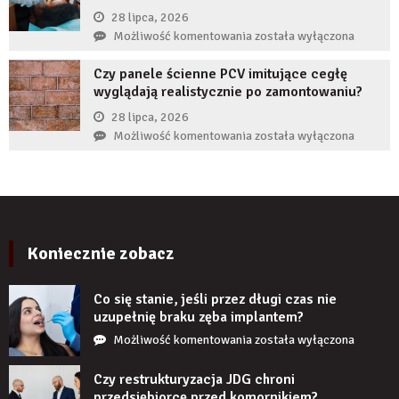
ekspertów,
28 lipca, 2026
żeby
Co
Możliwość komentowania
została wyłączona
zwiększyć
zrobić,
wiarygodność
Czy panele ścienne PCV imitujące cegłę
gdy
produktu?
wyglądają realistycznie po zamontowaniu?
implant
zęba
28 lipca, 2026
zaczyna
Czy
Możliwość komentowania
została wyłączona
boleć
panele
po
ścienne
kilku
PCV
latach?
imitujące
cegłę
wyglądają
Koniecznie zobacz
realistycznie
po
Co się stanie, jeśli przez długi czas nie
zamontowaniu?
uzupełnię braku zęba implantem?
Co
Możliwość komentowania
została wyłączona
się
stanie,
Czy restrukturyzacja JDG chroni
jeśli
przedsiębiorcę przed komornikiem?