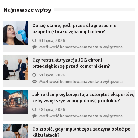
Najnowsze wpisy
Co się stanie, jeśli przez długi czas nie
uzupełnię braku zęba implantem?
31 lipca, 2026
Co
Możliwość komentowania
została wyłączona
się
Czy restrukturyzacja JDG chroni
stanie,
przedsiębiorcę przed komornikiem?
jeśli
przez
31 lipca, 2026
długi
Czy
Możliwość komentowania
została wyłączona
czas
restrukturyzacja
nie
Jak reklamy wykorzystują autorytet ekspertów,
JDG
uzupełnię
żeby zwiększyć wiarygodność produktu?
chroni
braku
przedsiębiorcę
28 lipca, 2026
zęba
przed
Jak
Możliwość komentowania
została wyłączona
implantem?
komornikiem?
reklamy
Co zrobić, gdy implant zęba zaczyna boleć po
wykorzystują
kilku latach?
autorytet