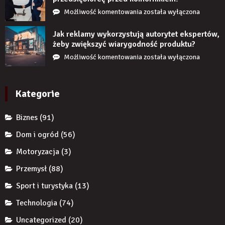
przez
Czy
Możliwość komentowania
została wyłączona
długi
restrukturyzacja
czas
JDG
Jak reklamy wykorzystują autorytet ekspertów,
nie
chroni
żeby zwiększyć wiarygodność produktu?
uzupełnię
przedsiębiorcę
Jak
Możliwość komentowania
została wyłączona
braku
przed
reklamy
zęba
komornikiem?
wykorzystują
implantem?
autorytet
Kategorie
ekspertów,
żeby
Biznes
(91)
zwiększyć
wiarygodność
Dom i ogród
(56)
produktu?
Motoryzacja
(3)
Przemysł
(88)
Sport i turystyka
(13)
Technologia
(74)
Uncategorized
(20)