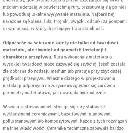
ono wtedy, gdy twarde cząstki przemieszczające się wraz z
medium uderzają w powierzchnię rury, przesuwają się po niej
lub powodują lokalne wyrywanie materiału. Najbardziej
narażone są kolana, łuki, trójniki, zwężki, odcinki za pompami
oraz miejsca, w których przepływ traci stabilność.
Odporność na ścieranie zależy nie tylko od twardości
materiału, ale również od geometrii instalacji i
charakteru przepływu.
Rura wykonana z materiału o
wysokiej twardości może zużywać się szybciej, jeżeli została
źle dobrana do rodzaju medium lub pracuje przy zbyt dużej
prędkości przepływu. Właśnie dlatego w projektowaniu
instalacji odpornych na zużycie uwzględnia się zarówno
parametry materiałowe, jak i warunki hydrauliczne.
W wielu zastosowaniach stosuje się rury stalowe z
wykładzinami ceramicznymi, bazaltowymi, gumowymi,
poliuretanowymi lub kompozytowymi. Każde z tych rozwiązań
ma inne właściwości. Ceramika techniczna zapewnia bardzo