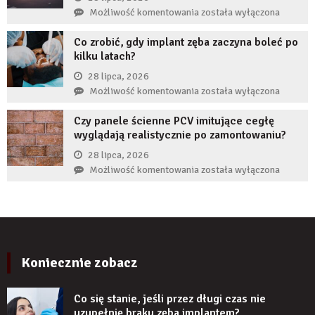
zęba
przed
Jak
Możliwość komentowania
została wyłączona
implantem?
komornikiem?
reklamy
Co zrobić, gdy implant zęba zaczyna boleć po
wykorzystują
kilku latach?
autorytet
ekspertów,
28 lipca, 2026
żeby
Co
Możliwość komentowania
została wyłączona
zwiększyć
zrobić,
wiarygodność
Czy panele ścienne PCV imitujące cegłę
gdy
produktu?
wyglądają realistycznie po zamontowaniu?
implant
zęba
28 lipca, 2026
zaczyna
Czy
Możliwość komentowania
została wyłączona
boleć
panele
po
ścienne
kilku
PCV
latach?
imitujące
cegłę
wyglądają
Koniecznie zobacz
realistycznie
po
Co się stanie, jeśli przez długi czas nie
zamontowaniu?
uzupełnię braku zęba implantem?