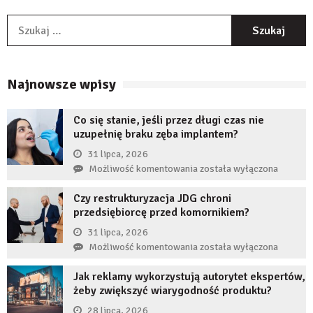
S
Najnowsze wpisy
Co się stanie, jeśli przez długi czas nie
uzupełnię braku zęba implantem?
31 lipca, 2026
Co
Możliwość komentowania
została wyłączona
się
Czy restrukturyzacja JDG chroni
stanie,
przedsiębiorcę przed komornikiem?
jeśli
przez
31 lipca, 2026
długi
Czy
Możliwość komentowania
została wyłączona
czas
restrukturyzacja
nie
Jak reklamy wykorzystują autorytet ekspertów,
JDG
uzupełnię
żeby zwiększyć wiarygodność produktu?
chroni
braku
przedsiębiorcę
28 lipca, 2026