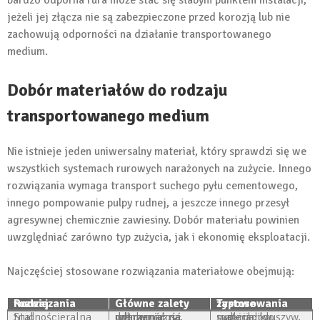
bardzo odporna rura może stać się słabym punktem instalacji,
jeżeli jej złącza nie są zabezpieczone przed korozją lub nie
zachowują odporności na działanie transportowanego
medium.
Dobór materiałów do rodzaju
transportowanego medium
Nie istnieje jeden uniwersalny materiał, który sprawdzi się we
wszystkich systemach rurowych narażonych na zużycie. Innego
rozwiązania wymaga transport suchego pyłu cementowego,
innego pompowanie pulpy rudnej, a jeszcze innego przesył
agresywnej chemicznie zawiesiny. Dobór materiału powinien
uwzględniać zarówno typ zużycia, jak i ekonomię eksploatacji.
Najczęściej stosowane rozwiązania materiałowe obejmują:
Rodzaj rozwiązania
Główne zalety
Typowe zastosowania
Stal trudnościeralna
dobra wytrzymałość mechaniczna, odporność na uderzenia
rurociągi do materiałów sypkich, kruszyw, rud