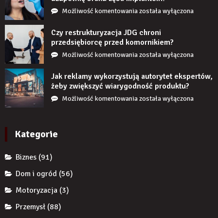
Co
Możliwość komentowania
została wyłączona
się
stanie,
Czy restrukturyzacja JDG chroni
jeśli
przedsiębiorcę przed komornikiem?
przez
Czy
Możliwość komentowania
została wyłączona
długi
restrukturyzacja
czas
JDG
Jak reklamy wykorzystują autorytet ekspertów,
nie
chroni
żeby zwiększyć wiarygodność produktu?
uzupełnię
przedsiębiorcę
Jak
Możliwość komentowania
została wyłączona
braku
przed
reklamy
zęba
komornikiem?
wykorzystują
implantem?
autorytet
Kategorie
ekspertów,
żeby
Biznes
(91)
zwiększyć
wiarygodność
Dom i ogród
(56)
produktu?
Motoryzacja
(3)
Przemysł
(88)