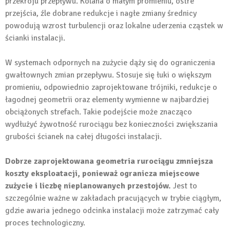
przekroju przepływu. Kolana o małym promieniu, ostre
przejścia, źle dobrane redukcje i nagłe zmiany średnicy
powodują wzrost turbulencji oraz lokalne uderzenia cząstek w
ścianki instalacji.
W systemach odpornych na zużycie dąży się do ograniczenia
gwałtownych zmian przepływu. Stosuje się łuki o większym
promieniu, odpowiednio zaprojektowane trójniki, redukcje o
łagodnej geometrii oraz elementy wymienne w najbardziej
obciążonych strefach. Takie podejście może znacząco
wydłużyć żywotność rurociągu bez konieczności zwiększania
grubości ścianek na całej długości instalacji.
Dobrze zaprojektowana geometria rurociągu zmniejsza
koszty eksploatacji, ponieważ ogranicza miejscowe
zużycie i liczbę nieplanowanych przestojów.
Jest to
szczególnie ważne w zakładach pracujących w trybie ciągłym,
gdzie awaria jednego odcinka instalacji może zatrzymać cały
proces technologiczny.