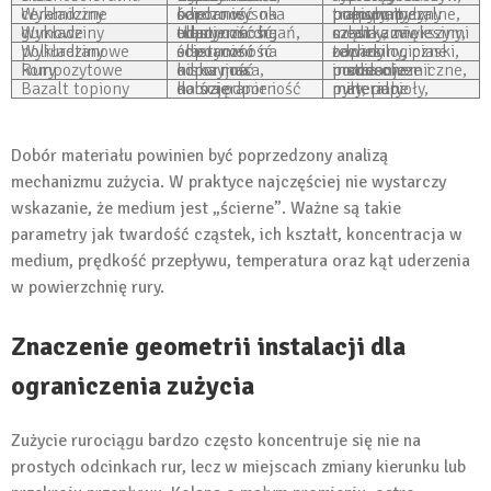
Wykładziny ceramiczne
bardzo wysoka odporność na ścieranie
popioły, pyły, pulpy mineralne, transport pneumatyczny
Wykładziny gumowe
elastyczność, tłumienie drgań, odporność na udary
szlamy, zawiesiny, media z większymi cząstkami
Wykładziny poliuretanowe
odporność na ścieranie i elastyczność
zawiesiny, piaski, odpady technologiczne
Rury kompozytowe
niska masa, odporność korozyjna
media chemiczne, instalacje pomocnicze i procesowe
Bazalt topiony
dobra odporność na ścieranie i korozję
pyły, popioły, materiały mineralne
Dobór materiału powinien być poprzedzony analizą
mechanizmu zużycia. W praktyce najczęściej nie wystarczy
wskazanie, że medium jest „ścierne”. Ważne są takie
parametry jak twardość cząstek, ich kształt, koncentracja w
medium, prędkość przepływu, temperatura oraz kąt uderzenia
w powierzchnię rury.
Znaczenie geometrii instalacji dla
ograniczenia zużycia
Zużycie rurociągu bardzo często koncentruje się nie na
prostych odcinkach rur, lecz w miejscach zmiany kierunku lub