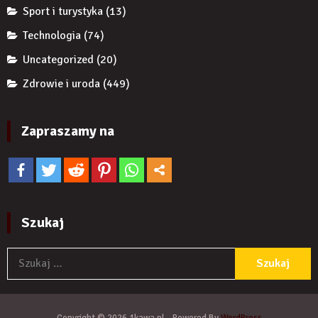
Sport i turystyka
(13)
Technologia
(74)
Uncategorized
(20)
Zdrowie i uroda
(449)
Zapraszamy na
Szukaj
S
Copyright © 2026 1kawa.pl - Powered By
WordPress