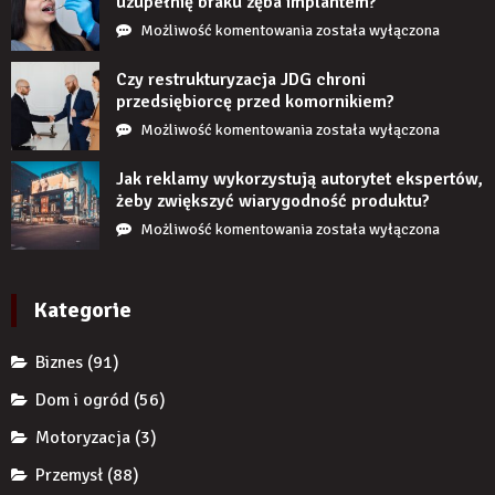
uzupełnię braku zęba implantem?
Co
Możliwość komentowania
została wyłączona
się
stanie,
Czy restrukturyzacja JDG chroni
jeśli
przedsiębiorcę przed komornikiem?
przez
Czy
Możliwość komentowania
została wyłączona
długi
restrukturyzacja
czas
JDG
Jak reklamy wykorzystują autorytet ekspertów,
nie
chroni
żeby zwiększyć wiarygodność produktu?
uzupełnię
przedsiębiorcę
Jak
Możliwość komentowania
została wyłączona
braku
przed
reklamy
zęba
komornikiem?
wykorzystują
implantem?
autorytet
Kategorie
ekspertów,
żeby
Biznes
(91)
zwiększyć
wiarygodność
Dom i ogród
(56)
produktu?
Motoryzacja
(3)
Przemysł
(88)