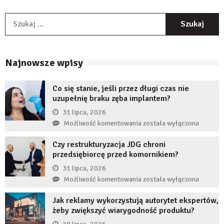
S
Najnowsze wpisy
Co się stanie, jeśli przez długi czas nie
uzupełnię braku zęba implantem?
31 lipca, 2026
Co
Możliwość komentowania
została wyłączona
się
Czy restrukturyzacja JDG chroni
stanie,
przedsiębiorcę przed komornikiem?
jeśli
przez
31 lipca, 2026
długi
Czy
Możliwość komentowania
została wyłączona
czas
restrukturyzacja
nie
Jak reklamy wykorzystują autorytet ekspertów,
JDG
uzupełnię
żeby zwiększyć wiarygodność produktu?
chroni
braku
przedsiębiorcę