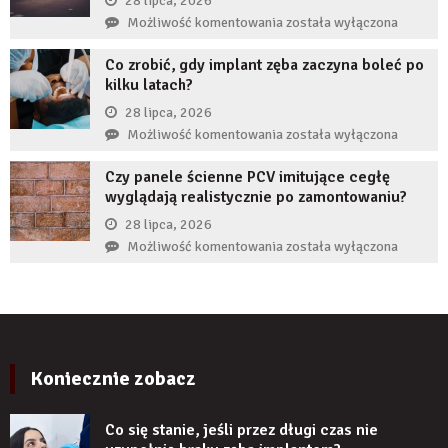
28 lipca, 2026
zęba
przed
Jak
Możliwość komentowania
została wyłączona
implantem?
komornikiem?
reklamy
Co zrobić, gdy implant zęba zaczyna boleć po
wykorzystują
kilku latach?
autorytet
ekspertów,
28 lipca, 2026
żeby
Co
Możliwość komentowania
została wyłączona
zwiększyć
zrobić,
wiarygodność
Czy panele ścienne PCV imitujące cegłę
gdy
produktu?
wyglądają realistycznie po zamontowaniu?
implant
zęba
28 lipca, 2026
zaczyna
Czy
Możliwość komentowania
została wyłączona
boleć
panele
po
ścienne
kilku
PCV
latach?
imitujące
cegłę
wyglądają
Koniecznie zobacz
realistycznie
po
Co się stanie, jeśli przez długi czas nie
zamontowaniu?