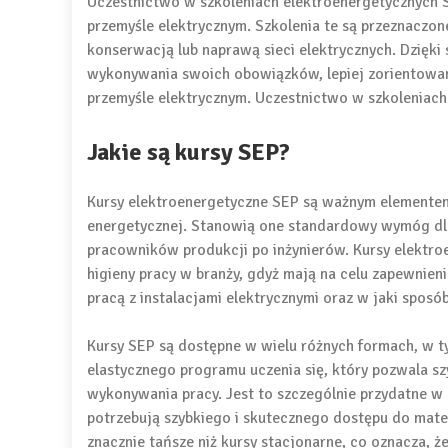
Uczestnictwo w szkoleniach elektroenergetycznych 
przemyśle elektrycznym. Szkolenia te są przeznaczone
konserwacją lub naprawą sieci elektrycznych. Dzięki
wykonywania swoich obowiązków, lepiej zorientowan
przemyśle elektrycznym. Uczestnictwo w szkoleniac
Jakie są kursy SEP?
Kursy elektroenergetyczne SEP są ważnym elementem
energetycznej. Stanowią one standardowy wymóg dla
pracowników produkcji po inżynierów. Kursy elektro
higieny pracy w branży, gdyż mają na celu zapewnien
pracą z instalacjami elektrycznymi oraz w jaki sposó
Kursy SEP są dostępne w wielu różnych formach, w t
elastycznego programu uczenia się, który pozwala s
wykonywania pracy. Jest to szczególnie przydatne w 
potrzebują szybkiego i skutecznego dostępu do mate
znacznie tańsze niż kursy stacjonarne, co oznacza, 