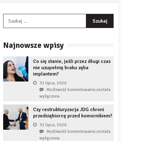
Szukaj:
Najnowsze wpisy
Co się stanie, jeśli przez długi czas
nie uzupełnię braku zęba
implantem?
31 lipca, 2026
Co
Możliwość komentowania
została
się
wyłączona
stanie,
Czy restrukturyzacja JDG chroni
jeśli
przedsiębiorcę przed komornikiem?
przez
długi
31 lipca, 2026
czas
Czy
Możliwość komentowania
została
nie
restrukturyzacja
wyłączona