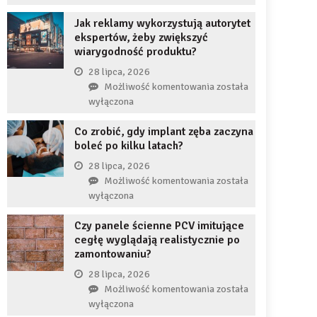
uzupełnię
JDG
braku
Jak reklamy wykorzystują autorytet
chroni
zęba
ekspertów, żeby zwiększyć
przedsiębiorcę
implantem?
wiarygodność produktu?
przed
komornikiem?
28 lipca, 2026
Jak
Możliwość komentowania
została
reklamy
wyłączona
wykorzystują
Co zrobić, gdy implant zęba zaczyna
autorytet
boleć po kilku latach?
ekspertów,
żeby
28 lipca, 2026
zwiększyć
Co
Możliwość komentowania
została
wiarygodność
zrobić,
wyłączona
produktu?
gdy
Czy panele ścienne PCV imitujące
implant
cegłę wyglądają realistycznie po
zęba
zamontowaniu?
zaczyna
boleć
28 lipca, 2026
po
Czy
Możliwość komentowania
została
kilku
panele
wyłączona
latach?