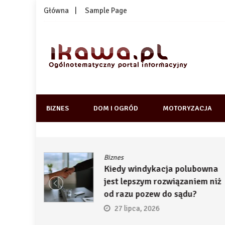
Skip
Główna
Sample Page
to
content
1kawa.pl
Ogólnotematyczny portal informacyjny
BIZNES
DOM I OGRÓD
MOTORYZACJA
Biznes
ją
Kiedy windykacja polubowna
by
jest lepszym rozwiązaniem niż
ć
od razu pozew do sądu?
27 lipca, 2026