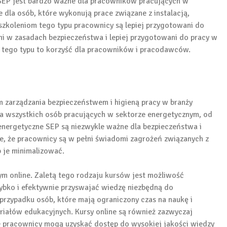
SEP jest bardzo ważne dla pracowników pracujących w
 dla osób, które wykonują prace związane z instalacją,
 szkoleniom tego typu pracownicy są lepiej przygotowani do
i w zasadach bezpieczeństwa i lepiej przygotowani do pracy w
h tego typu to korzyść dla pracowników i pracodawców.
 zarządzania bezpieczeństwem i higieną pracy w branży
 wszystkich osób pracujących w sektorze energetycznym, od
energetyczne SEP są niezwykle ważne dla bezpieczeństwa i
ie, że pracownicy są w pełni świadomi zagrożeń związanych z
b je minimalizować.
ym online. Zaletą tego rodzaju kursów jest możliwość
zybko i efektywnie przyswajać wiedzę niezbędną do
przypadku osób, które mają ograniczony czas na naukę i
riałów edukacyjnych. Kursy online są również zazwyczaj
że pracownicy mogą uzyskać dostęp do wysokiej jakości wiedzy