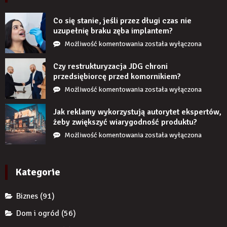
realistycznie
po
Co się stanie, jeśli przez długi czas nie
zamontowaniu?
uzupełnię braku zęba implantem?
Co
Możliwość komentowania
została wyłączona
się
stanie,
Czy restrukturyzacja JDG chroni
jeśli
przedsiębiorcę przed komornikiem?
przez
Czy
Możliwość komentowania
została wyłączona
długi
restrukturyzacja
czas
JDG
Jak reklamy wykorzystują autorytet ekspertów,
nie
chroni
żeby zwiększyć wiarygodność produktu?
uzupełnię
przedsiębiorcę
Jak
Możliwość komentowania
została wyłączona
braku
przed
reklamy
zęba
komornikiem?
wykorzystują
implantem?
autorytet
Kategorie
ekspertów,
żeby
Biznes
(91)
zwiększyć
wiarygodność
Dom i ogród
(56)
produktu?