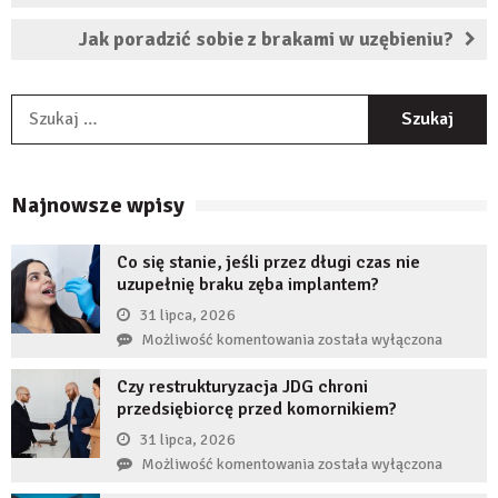
Jak poradzić sobie z brakami w uzębieniu?
S
Najnowsze wpisy
Co się stanie, jeśli przez długi czas nie
uzupełnię braku zęba implantem?
31 lipca, 2026
Co
Możliwość komentowania
została wyłączona
się
Czy restrukturyzacja JDG chroni
stanie,
przedsiębiorcę przed komornikiem?
jeśli
przez
31 lipca, 2026
długi
Czy
Możliwość komentowania
została wyłączona
czas
restrukturyzacja