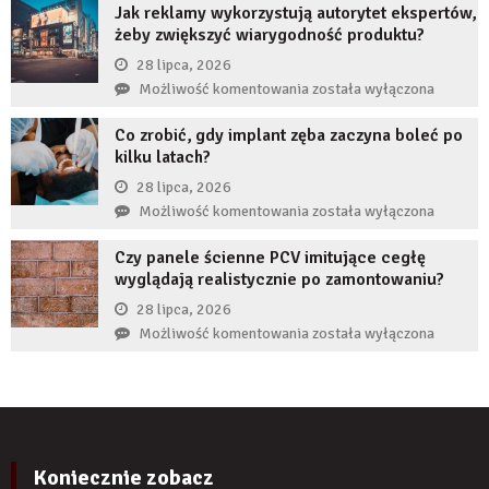
nie
Jak reklamy wykorzystują autorytet ekspertów,
JDG
uzupełnię
żeby zwiększyć wiarygodność produktu?
chroni
braku
przedsiębiorcę
28 lipca, 2026
zęba
przed
Jak
Możliwość komentowania
została wyłączona
implantem?
komornikiem?
reklamy
Co zrobić, gdy implant zęba zaczyna boleć po
wykorzystują
kilku latach?
autorytet
ekspertów,
28 lipca, 2026
żeby
Co
Możliwość komentowania
została wyłączona
zwiększyć
zrobić,
wiarygodność
Czy panele ścienne PCV imitujące cegłę
gdy
produktu?
wyglądają realistycznie po zamontowaniu?
implant
zęba
28 lipca, 2026
zaczyna
Czy
Możliwość komentowania
została wyłączona
boleć
panele
po
ścienne
kilku
PCV
latach?
imitujące
cegłę
wyglądają
Koniecznie zobacz