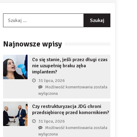
Szukaj:
Najnowsze wpisy
Co się stanie, jeśli przez długi czas
nie uzupełnię braku zęba
implantem?
31 lipca, 2026
Co
Możliwość komentowania
została
się
wyłączona
stanie,
Czy restrukturyzacja JDG chroni
jeśli
przedsiębiorcę przed komornikiem?
przez
długi
31 lipca, 2026
czas
Czy
Możliwość komentowania
została
nie
restrukturyzacja
wyłączona