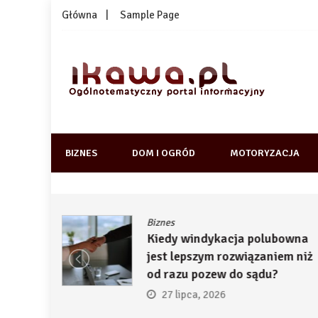
Skip
Główna
Sample Page
to
content
1kawa.pl
Ogólnotematyczny portal informacyjny
BIZNES
DOM I OGRÓD
MOTORYZACJA
Biznes
ją
Kiedy windykacja polubowna
by
jest lepszym rozwiązaniem niż
ć
od razu pozew do sądu?
27 lipca, 2026