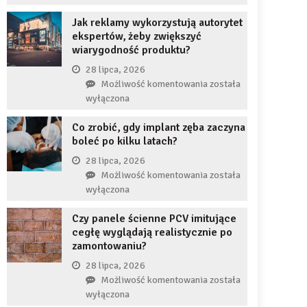
uzupełnię
JDG
braku
Jak reklamy wykorzystują autorytet
chroni
zęba
ekspertów, żeby zwiększyć
przedsiębiorcę
implantem?
wiarygodność produktu?
przed
komornikiem?
28 lipca, 2026
Jak
Możliwość komentowania
została
reklamy
wyłączona
wykorzystują
Co zrobić, gdy implant zęba zaczyna
autorytet
boleć po kilku latach?
ekspertów,
żeby
28 lipca, 2026
zwiększyć
Co
Możliwość komentowania
została
wiarygodność
zrobić,
wyłączona
produktu?
gdy
Czy panele ścienne PCV imitujące
implant
cegłę wyglądają realistycznie po
zęba
zamontowaniu?
zaczyna
boleć
28 lipca, 2026
po
Czy
Możliwość komentowania
została
kilku
panele
wyłączona
latach?