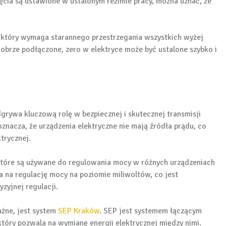
ęcia są ustawione w ustalonym reżimie pracy, można uznać, że
, który wymaga starannego przestrzegania wszystkich wyżej
obrze podłączone, zero w elektryce może być ustalone szybko i
grywa kluczową rolę w bezpiecznej i skutecznej transmisji
 oznacza, że urządzenia elektryczne nie mają źródła prądu, co
trycznej.
które są używane do regulowania mocy w różnych urządzeniach
 na regulację mocy na poziomie miliwoltów, co jest
zyjnej regulacji.
żne, jest system
SEP Kraków
. SEP jest systemem łączącym
który pozwala na wymianę energii elektrycznej między nimi.