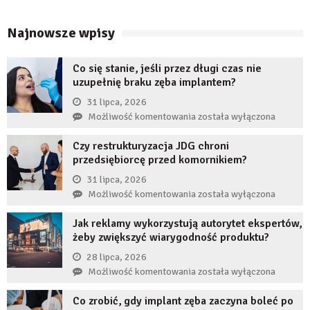
Najnowsze wpisy
Co się stanie, jeśli przez długi czas nie
uzupełnię braku zęba implantem?
31 lipca, 2026
Co
Możliwość komentowania
została wyłączona
się
Czy restrukturyzacja JDG chroni
stanie,
przedsiębiorcę przed komornikiem?
jeśli
przez
31 lipca, 2026
długi
Czy
Możliwość komentowania
została wyłączona
czas
restrukturyzacja
nie
Jak reklamy wykorzystują autorytet ekspertów,
JDG
uzupełnię
żeby zwiększyć wiarygodność produktu?
chroni
braku
przedsiębiorcę
28 lipca, 2026
zęba
przed
Jak
Możliwość komentowania
została wyłączona
implantem?
komornikiem?
reklamy
Co zrobić, gdy implant zęba zaczyna boleć po
wykorzystują