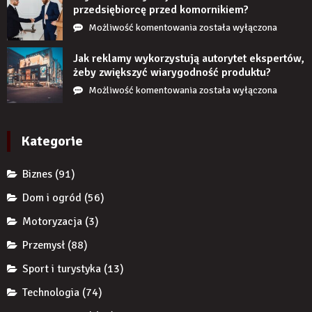
jeśli
przedsiębiorcę przed komornikiem?
przez
Czy
Możliwość komentowania
została wyłączona
długi
restrukturyzacja
czas
JDG
Jak reklamy wykorzystują autorytet ekspertów,
nie
chroni
żeby zwiększyć wiarygodność produktu?
uzupełnię
przedsiębiorcę
Jak
Możliwość komentowania
została wyłączona
braku
przed
reklamy
zęba
komornikiem?
wykorzystują
implantem?
autorytet
Kategorie
ekspertów,
żeby
Biznes
(91)
zwiększyć
wiarygodność
Dom i ogród
(56)
produktu?
Motoryzacja
(3)
Przemysł
(88)
Sport i turystyka
(13)
Technologia
(74)