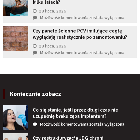
kilku latach?
autorytet
ekspertów,
28 lipca, 2026
żeby
Co
Możliwość komentowania
została wyłączona
zwiększyć
zrobić,
wiarygodność
Czy panele ścienne PCV imitujące cegłę
gdy
produktu?
wyglądają realistycznie po zamontowaniu?
implant
zęba
28 lipca, 2026
zaczyna
Czy
Możliwość komentowania
została wyłączona
boleć
panele
po
ścienne
kilku
PCV
latach?
imitujące
cegłę
wyglądają
Koniecznie zobacz
realistycznie
po
Co się stanie, jeśli przez długi czas nie
zamontowaniu?
uzupełnię braku zęba implantem?
Co
Możliwość komentowania
została wyłączona
się
stanie,
Czy restrukturyzacja JDG chroni