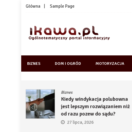
Skip
Główna
Sample Page
to
content
1kawa.pl
Ogólnotematyczny portal informacyjny
BIZNES
DOM I OGRÓD
MOTORYZACJA
Biznes
ją
Kiedy windykacja polubowna
by
jest lepszym rozwiązaniem niż
ć
od razu pozew do sądu?
27 lipca, 2026