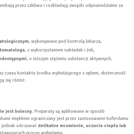
enikają przez szkliwo i rozkładają związki odpowiedzialne za
matologicznym
, wykonywane pod kontrolą lekarza,
stomatologa
, z wykorzystaniem nakładek i żeli,
nodostępnymi
, o niższym stężeniu substancji aktywnych.
az czasu kontaktu środka wybielającego z zębem, skuteczność
ą się różnić.
ie jest bolesny
. Preparaty są aplikowane w sposób
nkami miękkimi ograniczany jest przez zastosowanie koferdamu
że jednak odczuwać
delikatne mrowienie, uczucie ciepła lub
aktywujących proces wybielania.