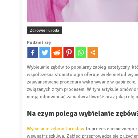
Zdrowie i uroda
Podziel się
Wybielanie zębów to popularny zabieg estetyczny, kt
współczesna stomatologia oferuje wiele metod wybie
zaawansowane procedury wykonywane w gabinecie, w
związanych z tym procesem. W tym artykule omówio
mogą odpowiadać za nadwrażliwość oraz jaką rolę 
Na czym polega wybielanie zębów
Wybielanie zębów Jarosław
to proces chemicznego ro
wewnątrz szkliwa. Zabieg przeprowadza się z użyci