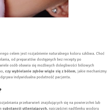
órego celem jest rozjaśnienie naturalnego koloru szkliwa. Choć
lania, od preparatów dostępnych bez recepty po
iele osób obawia się możliwych dolegliwości bólowych
no,
czy wybielanie zębów wiąże się z bólem
, jakie mechanizmy
odgrywa indywidualna podatność pacjenta.
?
zjaśniania przebarwień znajdujących się na powierzchni lub
em
substancji utleniających
, najczęściej nadtlenku wodoru