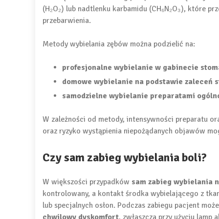
(H₂O₂) lub nadtlenku karbamidu (CH₆N₂O₃), które prz
przebarwienia.
Metody wybielania zębów można podzielić na:
profesjonalne wybielanie w gabinecie sto
domowe wybielanie na podstawie zaleceń 
samodzielne wybielanie preparatami ogól
W zależności od metody, intensywności preparatu or
oraz ryzyko wystąpienia niepożądanych objawów mog
Czy sam zabieg wybielania boli?
W większości przypadków
sam zabieg wybielania n
kontrolowany, a kontakt środka wybielającego z tka
lub specjalnych osłon. Podczas zabiegu pacjent mo
chwilowy dyskomfort
, zwłaszcza przy użyciu lamp 