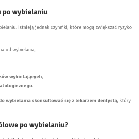
u po wybielaniu
elaniu. Istnieją jednak czynniki, które mogą zwiększać ryzyko
żna od wybielania,
dków wybielających
,
atologicznego
.
do wybielania skonsultować się z lekarzem dentystą
, który
ólowe po wybielaniu?