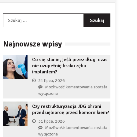
Szukaj:
Najnowsze wpisy
Co się stanie, jeśli przez długi czas
nie uzupełnię braku zęba
implantem?
31 lipca, 2026
Co
Możliwość komentowania
została
się
wyłączona
stanie,
Czy restrukturyzacja JDG chroni
jeśli
przedsiębiorcę przed komornikiem?
przez
długi
31 lipca, 2026
czas
Czy
Możliwość komentowania
została
nie
restrukturyzacja
wyłączona