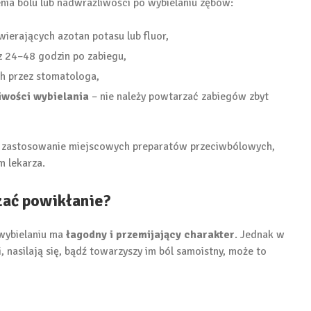
enia bólu lub nadwrażliwości po wybielaniu zębów:
ierających azotan potasu lub fluor,
 24–48 godzin po zabiegu,
h przez stomatologa,
iwości wybielania
– nie należy powtarzać zabiegów zbyt
że zastosowanie miejscowych preparatów przeciwbólowych,
m lekarza.
zać powikłanie?
wybielaniu ma
łagodny i przemijający charakter
. Jednak w
i, nasilają się, bądź towarzyszy im ból samoistny, może to