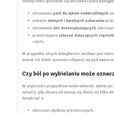
Istnieje kilka sposobów ograniczania ryzyka wystąpi
stosowanie
past do zębów nadwrażliwych
zaw
unikanie
zimnych i kwaśnych pokarmów
przez
stosowanie
żeli desensytyzujących
zaleconyc
przestrzeganie
zaleceń dotyczących częstotl
często.
W przypadku silnych dolegliwości możliwe jest tak
jednak ich dobór powinien odbywać się pod nadzore
Czy ból po wybielaniu może oznac
W większości przypadków nadwrażliwość zębów po 
sytuacji, gdy objawy utrzymują się dłużej niż kilka dn
świadczyć o:
obecności ubytków próchnicowych,