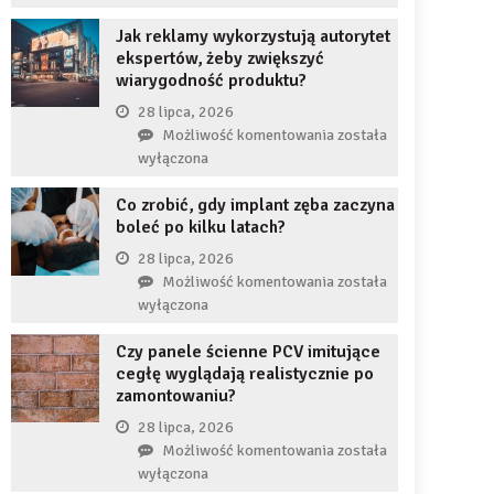
uzupełnię
JDG
braku
Jak reklamy wykorzystują autorytet
chroni
zęba
ekspertów, żeby zwiększyć
przedsiębiorcę
implantem?
wiarygodność produktu?
przed
komornikiem?
28 lipca, 2026
Jak
Możliwość komentowania
została
reklamy
wyłączona
wykorzystują
Co zrobić, gdy implant zęba zaczyna
autorytet
boleć po kilku latach?
ekspertów,
żeby
28 lipca, 2026
zwiększyć
Co
Możliwość komentowania
została
wiarygodność
zrobić,
wyłączona
produktu?
gdy
Czy panele ścienne PCV imitujące
implant
cegłę wyglądają realistycznie po
zęba
zamontowaniu?
zaczyna
boleć
28 lipca, 2026
po
Czy
Możliwość komentowania
została
kilku
panele
wyłączona
latach?