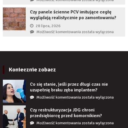
zwiększyć
zrobić,
wiarygodność
Czy panele ścienne PCV imitujące cegłę
gdy
produktu?
wyglądają realistycznie po zamontowaniu?
implant
zęba
28 lipca, 2026
zaczyna
Czy
Możliwość komentowania
została wyłączona
boleć
panele
po
ścienne
kilku
PCV
latach?
imitujące
cegłę
wyglądają
Koniecznie zobacz
realistycznie
po
Co się stanie, jeśli przez długi czas nie
zamontowaniu?
uzupełnię braku zęba implantem?
Co
Możliwość komentowania
została wyłączona
się
stanie,
Czy restrukturyzacja JDG chroni
jeśli
przedsiębiorcę przed komornikiem?
przez
Czy
Możliwość komentowania
została wyłączona
długi