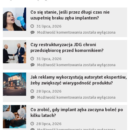
Co się stanie, jeśli przez długi czas nie
uzupełnię braku zęba implantem?
31 lipca, 2026
Co
Możliwość komentowania
została wyłączona
się
Czy restrukturyzacja JDG chroni
stanie,
przedsiębiorcę przed komornikiem?
jeśli
przez
31 lipca, 2026
długi
Czy
Możliwość komentowania
została wyłączona
czas
restrukturyzacja
nie
Jak reklamy wykorzystują autorytet ekspertów,
JDG
uzupełnię
żeby zwiększyć wiarygodność produktu?
chroni
braku
przedsiębiorcę
28 lipca, 2026
zęba
przed
Jak
Możliwość komentowania
została wyłączona
implantem?
komornikiem?
reklamy
Co zrobić, gdy implant zęba zaczyna boleć po
wykorzystują
kilku latach?
autorytet
ekspertów,
28 lipca, 2026
żeby
Co
Możliwość komentowania
została wyłączona