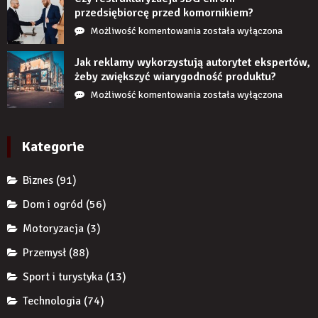
jeśli
przedsiębiorcę przed komornikiem?
przez
Czy
Możliwość komentowania
została wyłączona
długi
restrukturyzacja
czas
JDG
Jak reklamy wykorzystują autorytet ekspertów,
nie
chroni
żeby zwiększyć wiarygodność produktu?
uzupełnię
przedsiębiorcę
Jak
Możliwość komentowania
została wyłączona
braku
przed
reklamy
zęba
komornikiem?
wykorzystują
implantem?
autorytet
Kategorie
ekspertów,
żeby
Biznes
(91)
zwiększyć
wiarygodność
Dom i ogród
(56)
produktu?
Motoryzacja
(3)
Przemysł
(88)
Sport i turystyka
(13)
Technologia
(74)