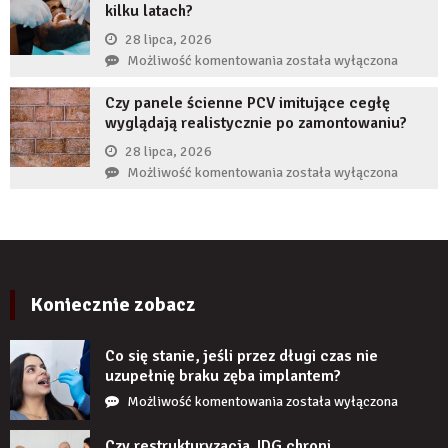
kilku latach?
autorytet
ekspertów,
28 lipca, 2026
żeby
Co
Możliwość komentowania
została wyłączona
zwiększyć
zrobić,
wiarygodność
Czy panele ścienne PCV imitujące cegłę
gdy
produktu?
wyglądają realistycznie po zamontowaniu?
implant
zęba
28 lipca, 2026
zaczyna
Czy
Możliwość komentowania
została wyłączona
boleć
panele
po
ścienne
kilku
PCV
latach?
imitujące
cegłę
wyglądają
Koniecznie zobacz
realistycznie
po
Co się stanie, jeśli przez długi czas nie
zamontowaniu?
uzupełnię braku zęba implantem?
Co
Możliwość komentowania
została wyłączona
się
stanie,
Czy restrukturyzacja JDG chroni