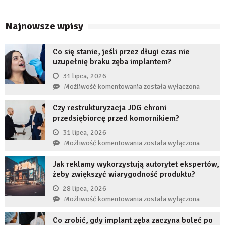
Najnowsze wpisy
Co się stanie, jeśli przez długi czas nie
uzupełnię braku zęba implantem?
31 lipca, 2026
Co
Możliwość komentowania
została wyłączona
się
Czy restrukturyzacja JDG chroni
stanie,
przedsiębiorcę przed komornikiem?
jeśli
przez
31 lipca, 2026
długi
Czy
Możliwość komentowania
została wyłączona
czas
restrukturyzacja
nie
Jak reklamy wykorzystują autorytet ekspertów,
JDG
uzupełnię
żeby zwiększyć wiarygodność produktu?
chroni
braku
przedsiębiorcę
28 lipca, 2026
zęba
przed
Jak
Możliwość komentowania
została wyłączona
implantem?
komornikiem?
reklamy
Co zrobić, gdy implant zęba zaczyna boleć po
wykorzystują