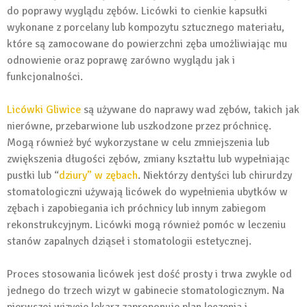
do poprawy wyglądu zębów. Licówki to cienkie kapsułki
wykonane z porcelany lub kompozytu sztucznego materiału,
które są zamocowane do powierzchni zęba umożliwiając mu
odnowienie oraz poprawę zarówno wyglądu jak i
funkcjonalności.
Licówki Gliwice
są używane do naprawy wad zębów, takich jak
nierówne, przebarwione lub uszkodzone przez próchnicę.
Mogą również być wykorzystane w celu zmniejszenia lub
zwiększenia długości zębów, zmiany kształtu lub wypełniając
pustki lub “
dziury” w zębach
. Niektórzy dentyści lub chirurdzy
stomatologiczni używają licówek do wypełnienia ubytków w
zębach i zapobiegania ich próchnicy lub innym zabiegom
rekonstrukcyjnym. Licówki mogą również pomóc w leczeniu
stanów zapalnych dziąseł i stomatologii estetycznej.
Proces stosowania licówek jest dość prosty i trwa zwykle od
jednego do trzech wizyt w gabinecie stomatologicznym. Na
pierwszej wizycie lekarz zaproponuje plan leczenia i